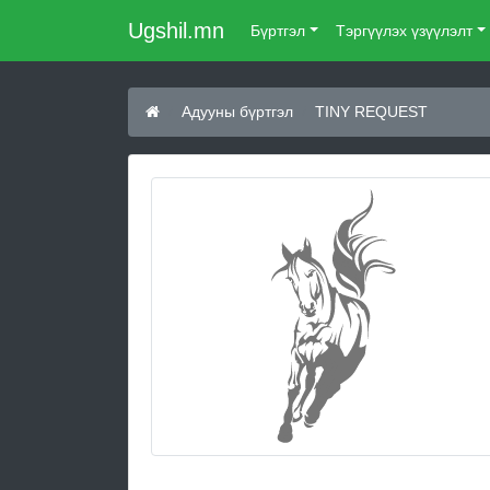
Ugshil.mn
Бүртгэл
Тэргүүлэх үзүүлэлт
Адууны бүртгэл
TINY REQUEST