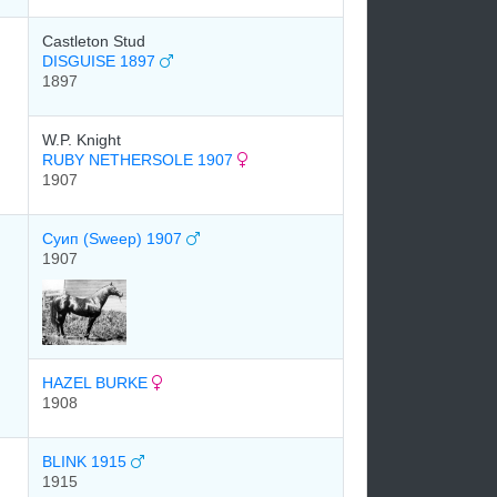
Castleton Stud
DISGUISE 1897
1897
W.P. Knight
RUBY NETHERSOLE 1907
1907
Суип (Sweep) 1907
1907
HAZEL BURKE
1908
BLINK 1915
1915