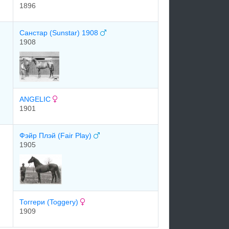
1896
Санстар (Sunstar) 1908
1908
ANGELIC
1901
Фэйр Плэй (Fair Play)
1905
Тоггери (Toggery)
1909