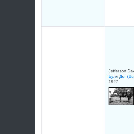
Jefferson Da
Булл Дог (Bu
1927