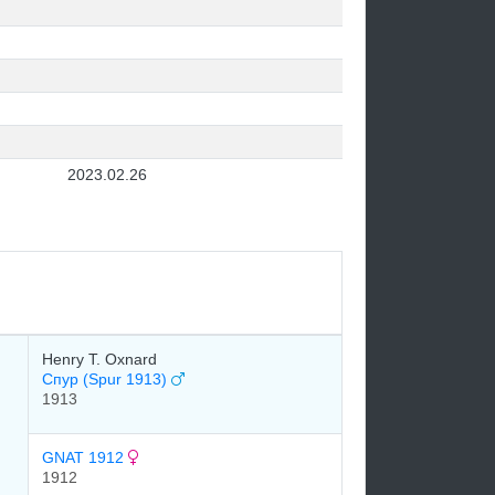
2023.02.26
Henry T. Oxnard
Спур (Spur 1913)
1913
GNAT 1912
1912