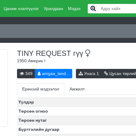
Цахим хээлтүүлэг
Уралдаан
Мэдээ
TINY REQUEST
гүү
1950
Америк
349
amgaa_land...
Унага
1
Цусан төрли
Ерөнхий мэдээлэл
Амжилт
Үүлдэр
Төрсөн огноо
Төрсөн нутаг
Бүртгэлийн дугаар