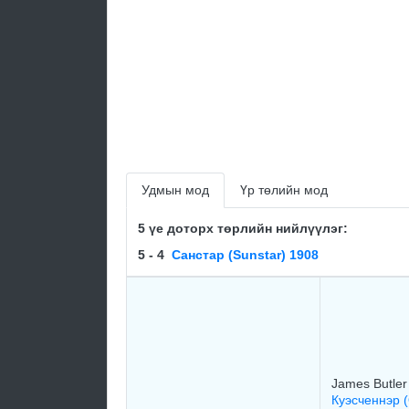
Удмын мод
Үр төлийн мод
5 үе доторх төрлийн нийлүүлэг:
5 - 4
Санстар (Sunstar) 1908
James Butler
Куэсченнэр (