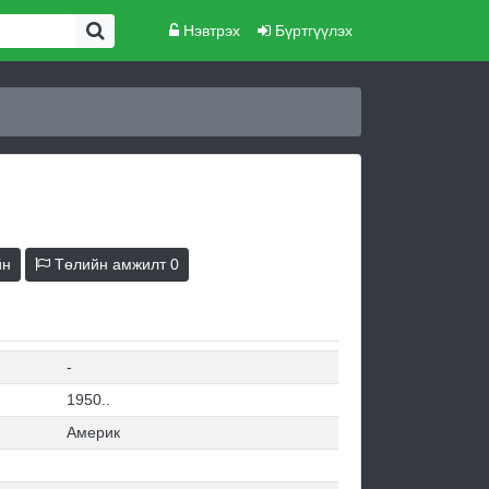
Нэвтрэх
Бүртгүүлэх
йн
Төлийн амжилт
0
-
1950..
Америк