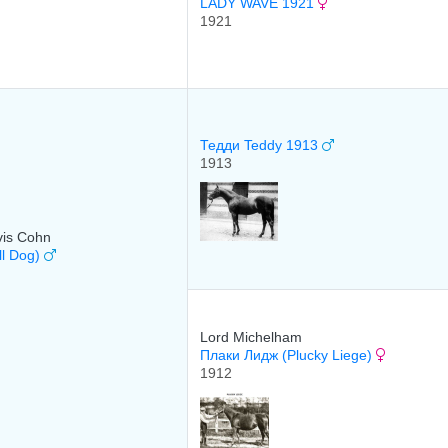
LADY WAVE 1921
1921
Тедди Teddy 1913
1913
vis Cohn
ll Dog)
Lord Michelham
Плаки Лидж (Plucky Liege)
1912