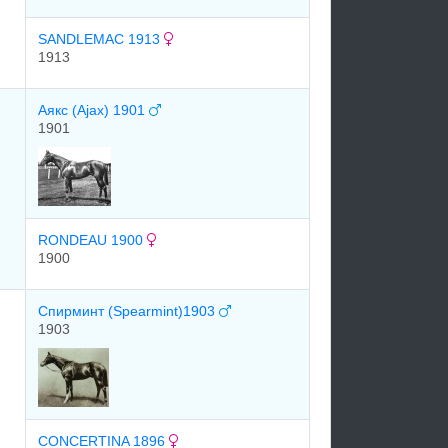
SANDLEMAC 1913
1913
Аякс (Ajax) 1901
1901
RONDEAU 1900
1900
Спирминт (Spearmint)1903
1903
CONCERTINA 1896