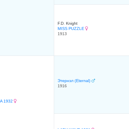
F.D. Knight
MISS PUZZLE
1913
Этернэл (Eternal)
1916
TA 1932