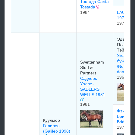
Тостада Carita
Tostada
1984
LAUREA
1972
1972
Эдваpд
Планкетт
Тэйлop
Умардын
бүжигчин
Swettenham
/Northern
Stud &
dancer/
Partners
1961
Сэдлерс
Уэллс -
SADLERS
WELLS 1981
1981
Фэйри
Бридж (F
Куулмор
Bridge)
Галилео
1975
(Galileo 1998)