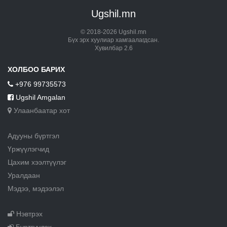
Ugshil.mn
© 2018-2026 Ugshil.mn
Бүх эрх хуулиар хамгаалагдсан.
Хувилбар 2.6
ХОЛБОО БАРИХ
+976 99735573
Ugshil Amgalan
Улаанбаатар хот
Адууны бүртгэл
Үржүүлэгчид
Цахим хээлтүүлэг
Уралдаан
Мэдээ, мэдээлэл
Нэвтрэх
Бүртгүүлэх