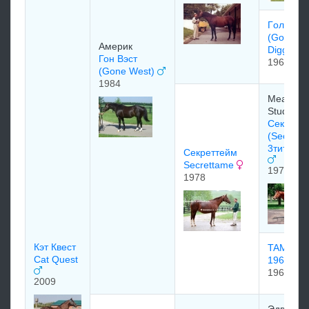
Гoлд Диг
(Gold
Америк
Digger)
Гон Вэст
1962
(Gone West)
1984
Meadow
Stud Inc
Секрета
(Secretar
3титэм9
Секреттейм
Secrettame
1970
1978
Кэт Квест
TAMERE
Cat Quest
1962
1962
2009
Эдвaрд