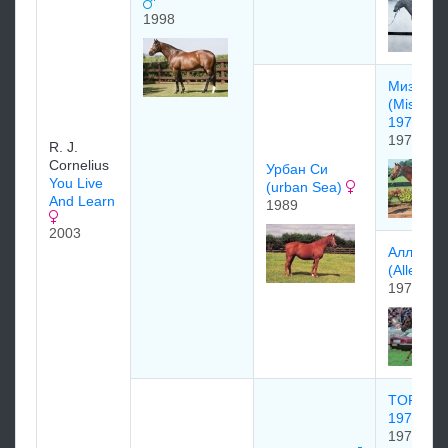
1998
Мизваки
(Miswaki
1978
1978
R. J.
Cornelius
Урбан Си
You Live
(urban Sea)
And Learn
1989
2003
Aллeгpeт
(Allegret
1978
TOPSID
1974
1974