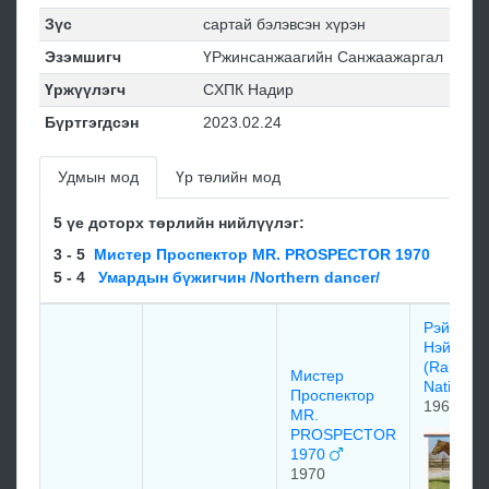
Зүс
сартай бэлэвсэн хүрэн
Эзэмшигч
ҮРжинсанжаагийн Санжаажаргал
Үржүүлэгч
CХПК Нaдиp
Бүртгэгдсэн
2023.02.24
Удмын мод
Үр төлийн мод
5 үе доторх төрлийн нийлүүлэг:
3 - 5
Мистер Проспектор MR. PROSPECTOR 1970
5 - 4
Умардын бүжигчин /Northern dancer/
Рэйз э
Нэйтив
(Raise A
Мистер
Native)
Проспектор
1961
MR.
PROSPECTOR
1970
1970