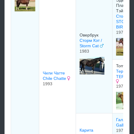
Плaнкeтт
Tэйлoр
Сторм Б
STORM
BIRD
1978
Овербрук
Сторм Кэт /
Storm Cat
1983
Tom Gent
Терлинг
Чили Чатте
TERLIN
Chile Chatte
1993
1976
Галлантс
Gallants
Карита
1976