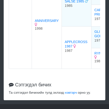
SALSE 1985
1985
CARNIVA
PRINCE
1974
ANNIVERSARY
1998
GLINT O
GOLD
1978
APPLECROSS
1987
1987
RYNECH
1981
Сэтгэгдэл бичих
Та сэтгэгдэл бичихийн тулд эхлээд
нэвтэрч
орно уу.