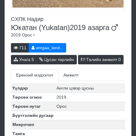
CХПК Нaдиp
Юкатан (Yukatan)2019
азарга
2019
Орос
711
amgaa_land...
Унага
5
Цусан төрлийн
Төлийн амжилт
0
Ерөнхий мэдээлэл
Амжилт
Үүлдэр
Англи цэвэр цусны
Төрсөн огноо
2019..
Төрсөн нутаг
Орос
Бүртгэлийн дугаар
Микрочип
Тамга