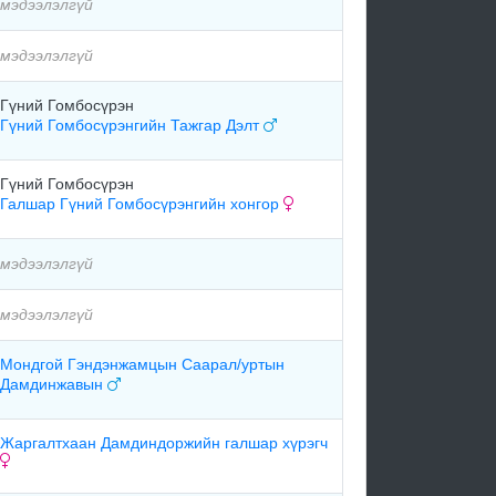
мэдээлэлгүй
мэдээлэлгүй
Гүний Гомбосүрэн
Гүний Гомбосүрэнгийн Тажгар Дэлт
Гүний Гомбосүрэн
Галшар Гүний Гомбосүрэнгийн хонгор
мэдээлэлгүй
мэдээлэлгүй
Мондгой Гэндэнжамцын Саарал/уртын
Дамдинжавын
Жаргалтхаан Дамдиндоржийн галшар хүрэгч