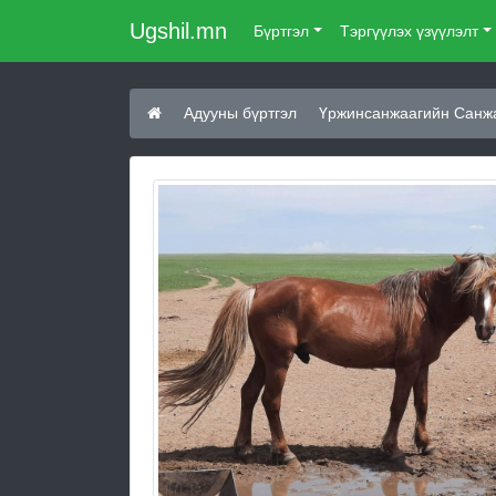
Ugshil.mn
Бүртгэл
Тэргүүлэх үзүүлэлт
Адууны бүртгэл
Үржинсанжаагийн Санж