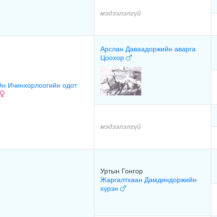
мэдээлэлгүй
Арслан Даваадоржийн аварга
Цоохор
йн Ичинхорлоогийн одот
мэдээлэлгүй
Уртын Гонгор
Жаргалтхаан Дамдиндоржийн
хүрэн