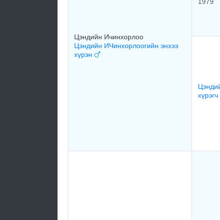
1979
Цэндийн Ичинхорлоо
Цэндийн ИЧинхорлоогийн энхээ
хүрэн
Цэнди
хүрэгч