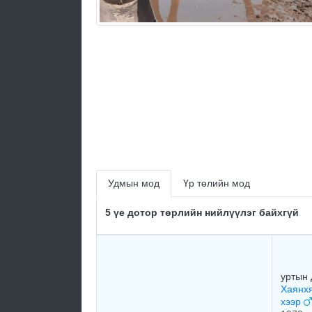
Удмын мод
Үр төлийн мод
5 үе дотор төрлийн нийлүүлэг байхгүй
уртын
Хаянх
хээр