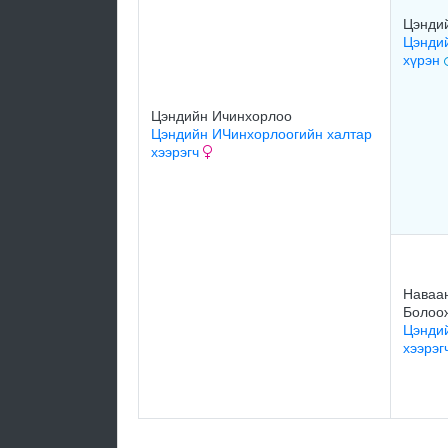
Цэнди
Цэнди
хүрэн
Цэндийн Ичинхорлоо
Цэндийн ИЧинхорлоогийн халтар
хээрэгч
Наваан
Болоо
Цэнди
хээрэг