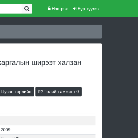
Нэвтрэх
Бүртгүүлэх
аргалын ширээт халзан
Цусан төрлийн
Төлийн амжилт
0
-
2009..