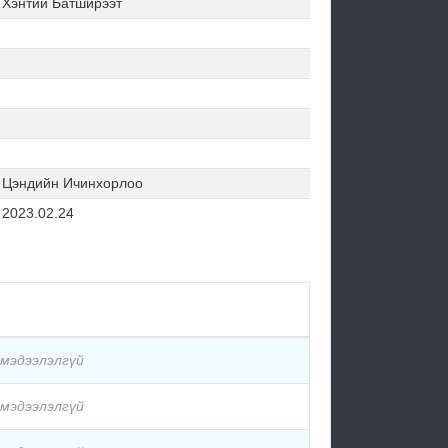
Хэнтий Батширээт
Цэндийн Ичинхорлоо
2023.02.24
мэдээлэлгүй
мэдээлэлгүй