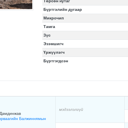
Төрсөн нутаг
Бүртгэлийн дугаар
Микрочип
Тамга
Зүс
Эзэмшигч
Үржүүлэгч
Бүртгэгдсэн
мэдээлэлгүй
 Дамдинжав
ярваагийн Балжиннямын