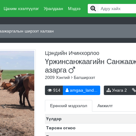
Цахим хээлтүүлэг
Уралдаан
Мэдээ
аажаргалын ширээт халзан
Цэндийн Ичинхорлоо
Үржинсанжаагийн Санжааж
азарга
2009
Хэнтий
Батширээт
914
amgaa_land...
Унага
2
Ерөнхий мэдээлэл
Амжилт
Үүлдэр
Төрсөн огноо