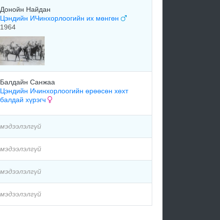
Донойн Найдан
Цэндийн ИЧинхорлоогийн их мөнгөн
1964
Балдайн Санжаа
Цэндийн Ичинхорлоогийн өрөөсөн хөхт
балдай хүрэгч
мэдээлэлгүй
мэдээлэлгүй
мэдээлэлгүй
мэдээлэлгүй