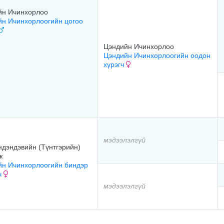
йн Ичинхорлоо
йн Ичинхорлоогийн цогоо
Цэндийн Ичинхорлоо
Цэндийн Ичинхорлоогийн оодон
хүрэгч
мэдээлэлгүй
дэндэвийн (Түнтгэрийн)
ж
йн Ичинхорлоогийн биндэр
ч
мэдээлэлгүй