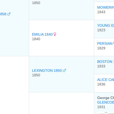
1850
MOWERIN
1843
1858
YOUNG E
1823
EMILIA 1840
1840
PERSIAN
1829
BOSTON 
1833
LEXINGTON 1850
1850
ALICE C
1836
George Chi
GLENCOE
1831