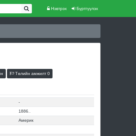
Нэвтрэх
Бүртгүүлэх
йн
Төлийн амжилт
0
-
1886..
Америк