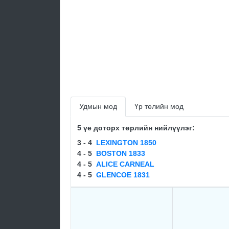
Удмын мод
Үр төлийн мод
5 үе доторх төрлийн нийлүүлэг:
3 - 4
LEXINGTON 1850
4 - 5
BOSTON 1833
4 - 5
ALICE CARNEAL
4 - 5
GLENCOE 1831