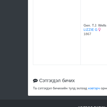
Gen. T.J. Wells
LIZZIE G
1867
Сэтгэгдэл бичих
Та сэтгэгдэл бичихийн тулд эхлээд
нэвтэрч
орно