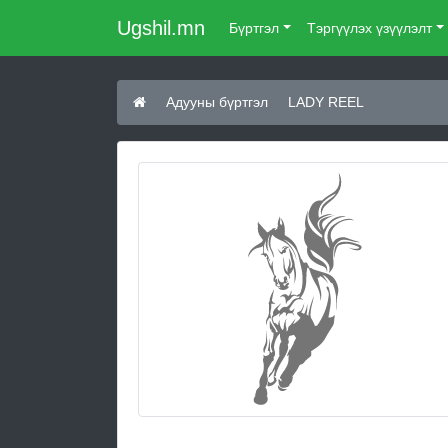
Ugshil.mn
Бүртгэл
Тэргүүлэх үзүүлэлт
Адууны бүртгэл
LADY REEL