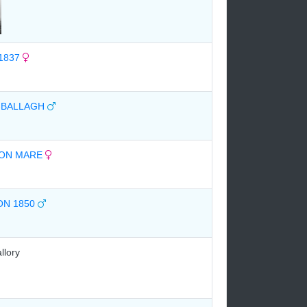
1837
-BALLAGH
ON MARE
ON 1850
llory