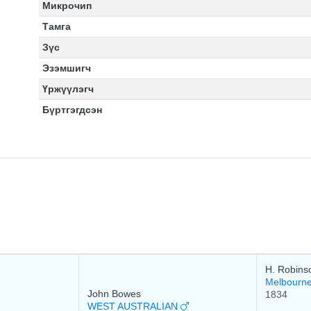
Микрочип
Тамга
Зүс
Эзэмшигч
Үржүүлэгч
Бүртгэгдсэн
H. Robins
Melbourn
John Bowes
1834
WEST AUSTRALIAN