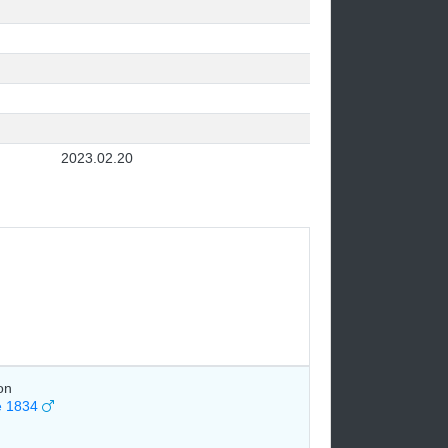
2023.02.20
on
e 1834