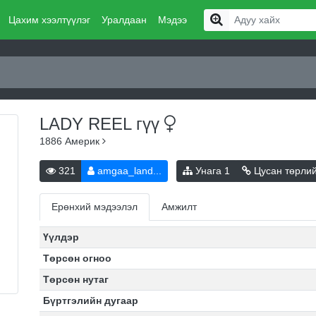
Цахим хээлтүүлэг
Уралдаан
Мэдээ
LADY REEL
гүү
1886
Америк
321
amgaa_land...
Унага
1
Цусан төрли
Ерөнхий мэдээлэл
Амжилт
Үүлдэр
Төрсөн огноо
Төрсөн нутаг
Бүртгэлийн дугаар