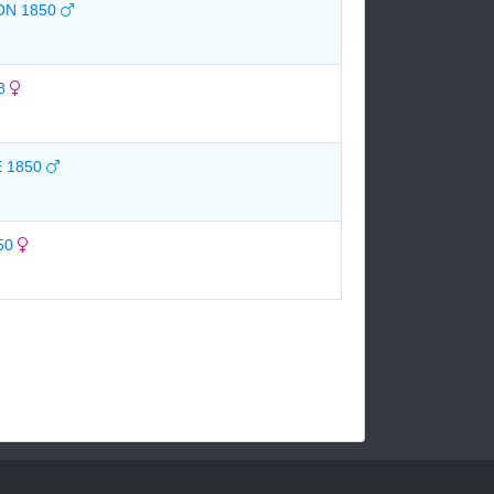
ON 1850
38
 1850
50