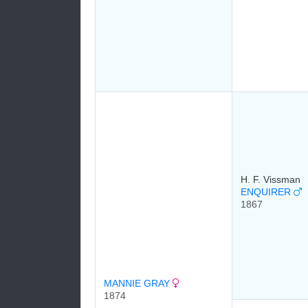
H. F. Vissman
ENQUIRER
1867
MANNIE GRAY
1874