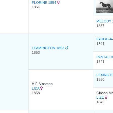
FLORINE 1854
1854
MELODY 
1837
FAUGH-A
1841
LEAMINGTON 1853
1853
PANTALO
1841
LEXINGT
1850
H.F. Vissman
LIDA
1858
Gibson Ma
LIZE
1846