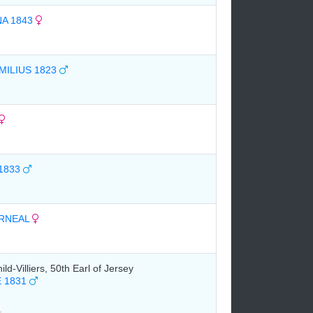
A 1843
MILIUS 1823
1833
ARNEAL
ld-Villiers, 50th Earl of Jersey
 1831