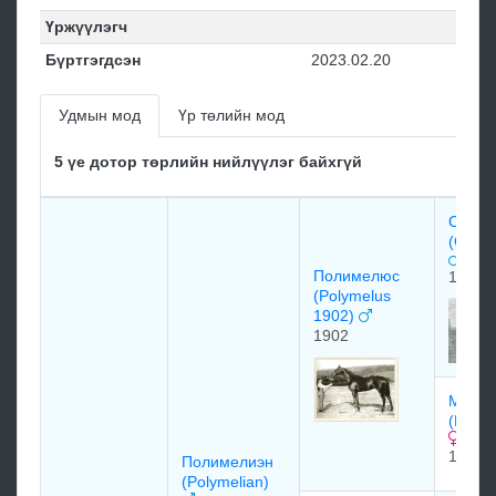
Үржүүлэгч
Бүртгэгдсэн
2023.02.20
Удмын мод
Үр төлийн мод
5 үе дотор төрлийн нийлүүлэг байхгүй
СИЛЛ
(Cylle
Полимелюс
1895
(Polymelus
1902)
1902
Мэйд 
(Maid 
1886
Пoлимeлиэн
(Polymelian)