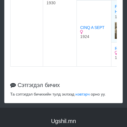
1930
Руа Эр
Herod
1904
CINQ A SEPT
1924
RACK
1919
Сэтгэгдэл бичих
Та сэтгэгдэл бичихийн тулд эхлээд
нэвтэрч
орно уу.
Ugshil.mn