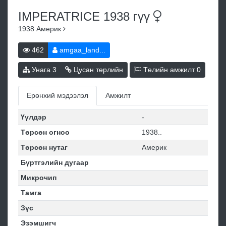
IMPERATRICE 1938
гүү
1938
Америк
462
amgaa_land...
Унага
3
Цусан төрлийн
Төлийн амжилт
0
Ерөнхий мэдээлэл
Амжилт
Үүлдэр
-
Төрсөн огноо
1938..
Төрсөн нутаг
Америк
Бүртгэлийн дугаар
Микрочип
Тамга
Зүс
Эзэмшигч