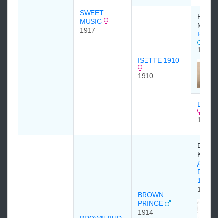
SWEET
Harry
MUSIC
McCal
1917
Isingl
1890
ISETTE 1910
1910
BRIEL
1902
Edwar
Kenne
Дарк 
Dark 
1905
1905
BROWN
PRINCE
1914