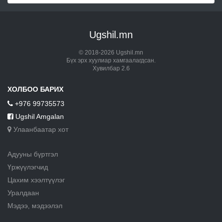
Ugshil.mn
© 2018-2026 Ugshil.mn
Бүх эрх хуулиар хамгаалагдсан.
Хувилбар 2.6
ХОЛБОО БАРИХ
+976 99735573
Ugshil Amgalan
Улаанбаатар хот
Адууны бүртгэл
Үржүүлэгчид
Цахим хээлтүүлэг
Уралдаан
Мэдээ, мэдээлэл