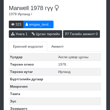
Marwell 1978
гүү
1978
Ирланд
323
amgaa_land...
Унага
1
Цусан төрлийн
Төлийн амжилт
0
Ерөнхий мэдээлэл
Амжилт
Үүлдэр
Англи цэвэр цусны
Төрсөн огноо
1978..
Төрсөн нутаг
Ирланд
Бүртгэлийн дугаар
Микрочип
Тамга
Зүс
Эзэмшигч