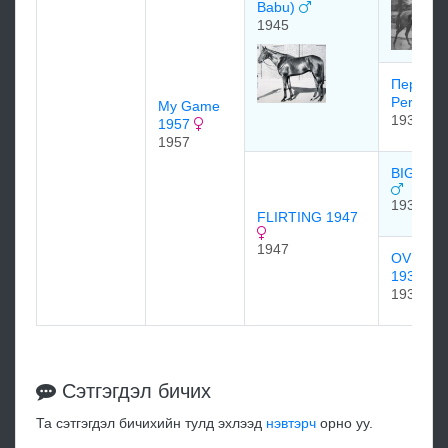
Babu)
1945
Перфью
Perfume
My Game
1938
1957
1957
BIG GAM
1939
FLIRTING 1947
1947
OVERT
1937
1937
Сэтгэгдэл бичих
Та сэтгэгдэл бичихийн тулд эхлээд
нэвтэрч
орно уу.