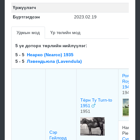
Үржүүлэгч
Бүртгэгдсэн
2023.02.19
Удмын мод
Үр төлийн мод
5 үе доторх төрлийн нийлүүлэг:
5 - 5
Неарко (Nearco) 1935
5 - 5
Лэвендьюла (Lavendula)
Роял Ча
Royal Ch
1942
1942
Тёрн Ту Turn-to
1951
1951
Haras d
Сэр
Piencourt
Гейлорд
Сурс Сю