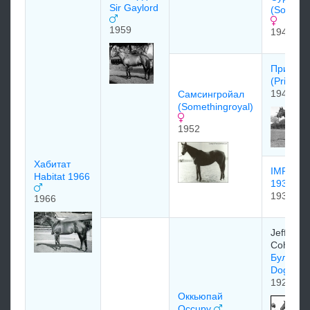
Sir Gaylord
(Source 
1959
1940
Принцки
(Princequ
1940
Самсингрoйал
(Somethingroyal)
1952
Хабитат
IMPERA
Habitat 1966
1938
1938
1966
Jefferso
Cohn
Булл Дог
Dog)
1927
Оккьюпай
Occupy