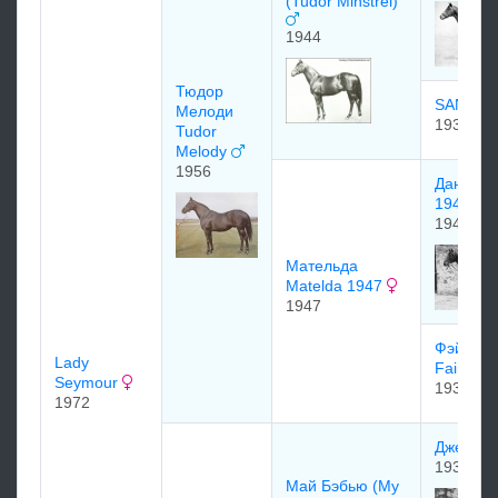
(Tudor Minstrel)
1944
Тюдор
SANSO
Мелоди
1933
Tudor
Melody
1956
Данте D
1942
1942
Мательда
Matelda 1947
1947
Фэйрли 
Lady
Fairly H
Seymour
1939
1972
Джебел
1937
Май Бэбью (My