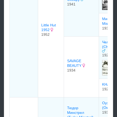
1941
Мисс Ба
Miss Bun
Little Hut
1930
1952
1952
Челлен
(Challen
1927
SAVAGE
BEAUTY
1934
KHARA 
1927
Оуэн Тю
(Owen T
Тюдор
1938
Минстрел