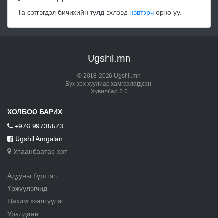
Та сэтгэгдэл бичихийн тулд эхлээд
нэвтэрч
орно уу.
Ugshil.mn
© 2018-2026 Ugshil.mn
Бүх эрх хуулиар хамгаалагдсан.
Хувилбар 2.6
ХОЛБОО БАРИХ
+976 99735573
Ugshil Amgalan
Улаанбаатар хот
Адууны бүртгэл
Үржүүлэгчид
Цахим хээлтүүлэг
Уралдаан