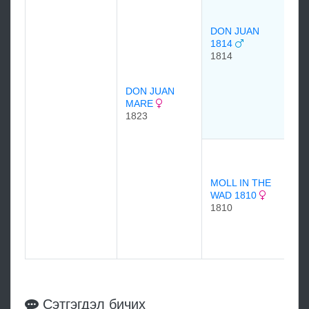
17
DON JUAN
1814
1814
Mr
DON JUAN
PE
MARE
1823
18
HA
17
17
MOLL IN THE
WAD 1810
1810
SP
17
Сэтгэгдэл бичих