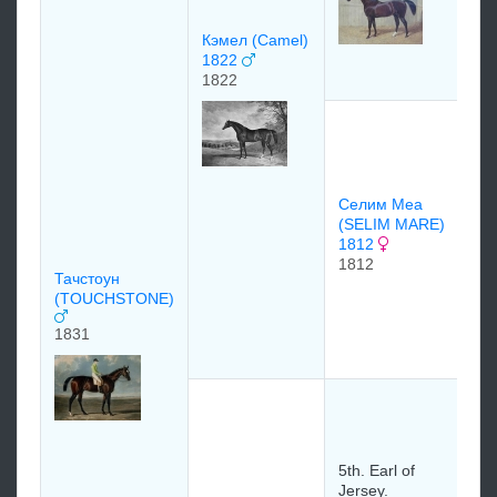
Пе
(P
Кэмел (Camel)
17
1822
17
1822
Се
18
18
Селим Меа
(SELIM MARE)
1812
1812
Тачстоун
Мэ
(TOUCHSTONE)
(M
1831
18
Ор
(O
17
5th. Earl of
Jersey.