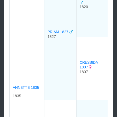
1820
Col
EM
18
PRIAM 1827
1827
WH
17
CRESSIDA
Sir
1807
Bun
1807
Ba
Y
GI
ANNETTE 1835
17
1835
Ор
(O