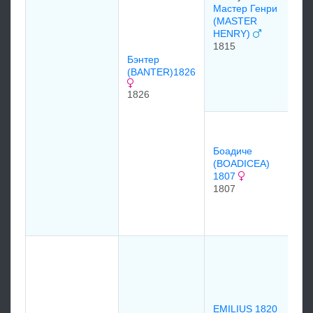
Мастер Генри
(MASTER
HENRY)
1815
Ми
Бэнтер
(M
(BANTER)1826
18
1826
Ал
(A
Боадиче
17
(BOADICEA)
1807
1807
BR
17
17
Ор
(O
17
EMILIUS 1820