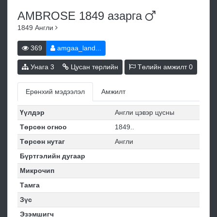
AMBROSE 1849
азарга
1849
Англи
369
amgaa_land...
Унага
3
Цусан төрлийн
Төлийн амжилт
0
Ерөнхий мэдээлэл
Амжилт
Үүлдэр
Англи цэвэр цусны
Төрсөн огноо
1849..
Төрсөн нутаг
Англи
Бүртгэлийн дугаар
Микрочип
Тамга
Зүс
Эзэмшигч