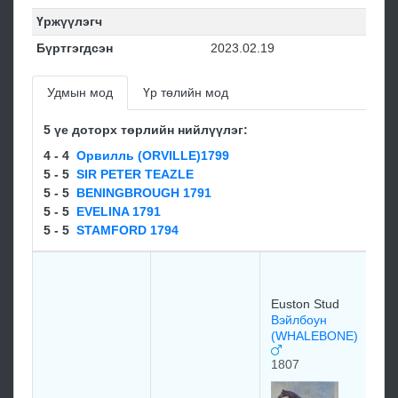
Үржүүлэгч
Бүртгэгдсэн
2023.02.19
Удмын мод
Үр төлийн мод
5 үе доторх төрлийн нийлүүлэг:
4 - 4
Орвилль (ORVILLE)1799
5 - 5
SIR PETER TEAZLE
5 - 5
BENINGBROUGH 1791
5 - 5
EVELINA 1791
5 - 5
STAMFORD 1794
Ва
17
17
Euston Stud
Вэйлбоун
(WHALEBONE)
1807