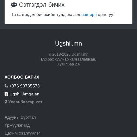
Сэтгэгдэл бичих
Та сэтгэгдэл бичихийн тулд эхлээд
нэвтэрч
орно уу.
Ugshil.mn
© 2018-2026 Ugshil.mn
Бүх эрх хуулиар хамгаалагдсан.
Хувилбар 2.6
ХОЛБОО БАРИХ
+976 99735573
Ugshil Amgalan
Улаанбаатар хот
Адууны бүртгэл
Үржүүлэгчид
Цахим хээлтүүлэг