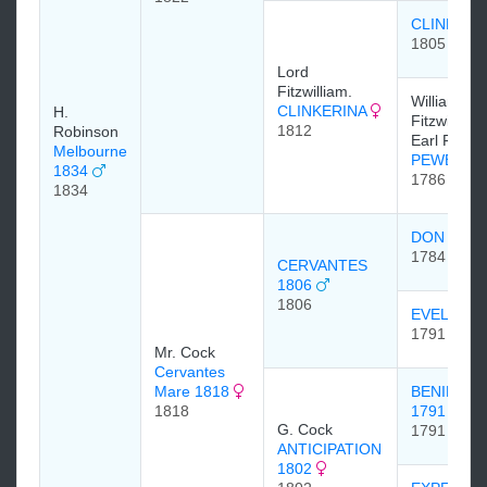
CLINKER
1805
Lord
Fitzwilliam.
William
CLINKERINA
H.
Fitzwilliam,
1812
Robinson
Earl Fitzwi
Melbourne
PEWETT 
1834
1786
1834
DON QUI
1784
CERVANTES
1806
1806
EVELINA 
1791
Mr. Cock
Cervantes
Mare 1818
BENINGB
1818
1791
G. Cock
1791
ANTICIPATION
1802