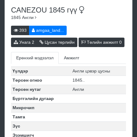
CANEZOU 1845
гүү
1845
Англи
393
amgaa_land...
Унага
2
Цусан төрлийн
Төлийн амжилт
0
Ерөнхий мэдээлэл
Амжилт
Үүлдэр
Англи цэвэр цусны
Төрсөн огноо
1845..
Төрсөн нутаг
Англи
Бүртгэлийн дугаар
Микрочип
Тамга
Зүс
Эзэмшигч