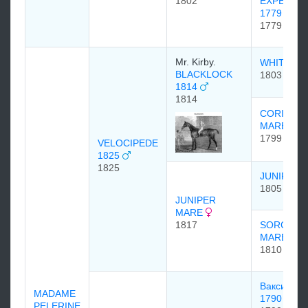
1802
EXPECTAT
1779
1779
Mr. Kirby.
WHITELO
BLACKLOCK
1803
1814
1814
CORIAND
MARE
1799
VELOCIPEDE
1825
1825
JUNIPER
1805
JUNIPER
MARE
1817
SORCERE
MARE 18
1810
Вакси (WA
MADAME
1790
PELERINE