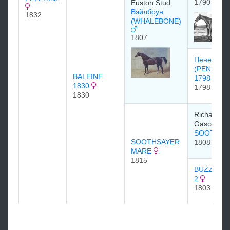
1790
Euston Stud
Вэйлбоун
1832
(WHALEBONE)
1807
Пенелоп
(PENELOP
BALEINE
1798
1830
1798
1830
Richard
Gascoigne
SOOTHSA
SOOTHSAYER
1808
MARE
1815
BUZZARD
2
1803