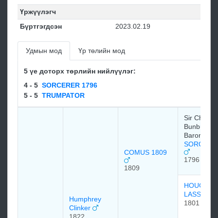
Үржүүлэгч
Бүртгэгдсэн
2023.02.19
Удмын мод
Үр төлийн мод
5 үе доторх төрлийн нийлүүлэг:
4 - 5
SORCERER 1796
5 - 5
TRUMPATOR
Sir Charles
Bunbury, 6
Baronet
SORCERE
COMUS 1809
1796
1809
HOUGHT
LASS
Humphrey
1801
Clinker
1822