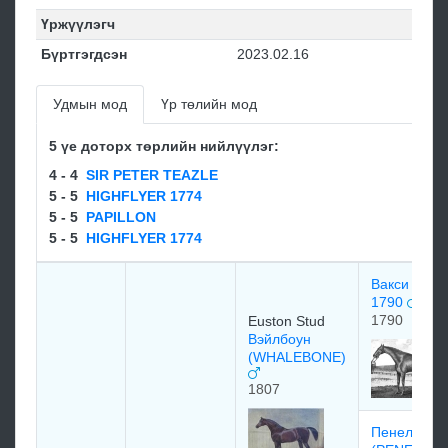
Үржүүлэгч
Бүртгэгдсэн
2023.02.16
Удмын мод
Үр төлийн мод
5 үе доторх төрлийн нийлүүлэг:
4 - 4
SIR PETER TEAZLE
5 - 5
HIGHFLYER 1774
5 - 5
PAPILLON
5 - 5
HIGHFLYER 1774
Вакси (WAX
1790
1790
Euston Stud
Вэйлбоун
(WHALEBONE)
1807
Пенелоп