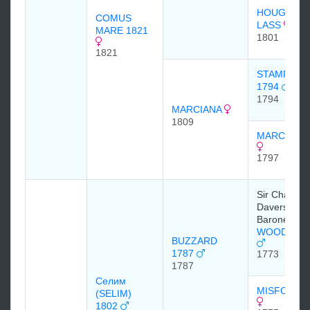
HOUGHTO
COMUS
LASS
MARE 1821
1801
1821
STAMFOR
1794
1794
MARCIANA
1809
MARCIA 17
1797
Sir Charles
Davers, 6th
Baronet
WOODPEC
BUZZARD
1787
1773
1787
Селим
MISFORTU
(SELIM)
1802