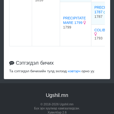
1816
PRECIPITA
1787
1787
PRECIPITATE
MARE 1799
1799
COLIBRI 17
1793
Сэтгэгдэл бичих
Та сэтгэгдэл бичихийн тулд эхлээд
нэвтэрч
орно уу.
Ugshil.mn
© 2018-2026 Ugshil.mn
Бүх эрх хуулиар хамгаалагдсан.
Хувилбар 2.6