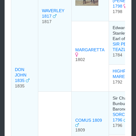
(PENELOPE
1798
WAVERLEY
1798
1817
1817
Edward Smi
Stanley, 12t
Earl of Derb
SIR PETER
TEAZLE
MARGARETTA
1784
1802
DON
HIGHFLYE
JOHN
MARE 179
1835
1792
1835
Sir Charles
Bunbury, 6t
Baronet
SORCERE
1796
COMUS 1809
1796
1809