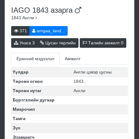
IAGO 1843
азарга
1843
Англи
371
amgaa_land...
Унага
3
Цусан төрлийн
Төлийн амжилт
0
Ерөнхий мэдээлэл
Амжилт
Үүлдэр
Англи цэвэр цусны
Төрсөн огноо
1843..
Төрсөн нутаг
Англи
Бүртгэлийн дугаар
Микрочип
Тамга
Зүс
Эзэмшигч