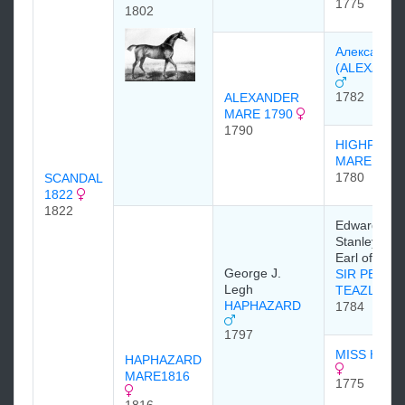
1775
1802
Александе
(ALEXANDE
1782
ALEXANDER
MARE 1790
1790
HIGHFLYE
MARE 178
1780
SCANDAL
1822
1822
Edward Smi
Stanley, 12t
Earl of Derb
George J.
SIR PETER
Legh
TEAZLE
HAPHAZARD
1784
1797
MISS HERV
HAPHAZARD
MARE1816
1775