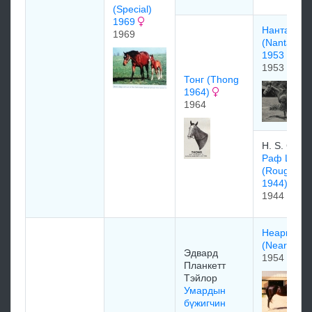
(Special)
1969
Нанталла
1969
(Nantallah)
1953
1953
Тонг (Thong
1964)
1964
H. S. Cayz
Раф Шод
(Rough Sh
1944)
1944
Неарктик
(Nearctic)
Эдваpд
1954
Планкетт
Тэйлop
Умардын
бүжигчин