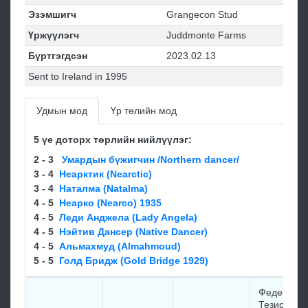
Эзэмшигч
Grangecon Stud
Үржүүлэгч
Juddmonte Farms
Бүртгэгдсэн
2023.02.13
Sent to Ireland in 1995
Удмын мод
Үр төлийн мод
5 үе доторх төрлийн нийлүүлэг:
2 - 3
Умардын бүжигчин /Northern dancer/
3 - 4
Неарктик (Nearctic)
3 - 4
Наталма (Natalma)
4 - 5
Неарко (Nearco) 1935
4 - 5
Лeди Анджeла (Lady Angela)
4 - 5
Нэйтив Дансер (Native Dancer)
4 - 5
Альмаxмуд (Almahmoud)
5 - 5
Голд Бридж (Gold Bridge 1929)
Федерико
Тезио/Fede