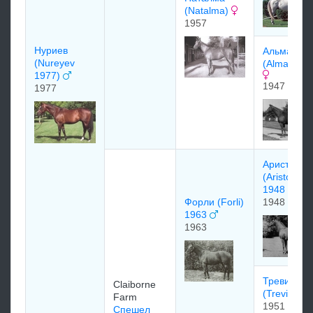
(Natalma)
1957
Нуриев
Альмаxму
(Nureyev
(Almahmou
1977)
1947
1977
Аристофа
(Aristopha
1948
Форли (Forli)
1948
1963
1963
Тревиза
Claiborne
(Trevisa)
Farm
1951
Спешел