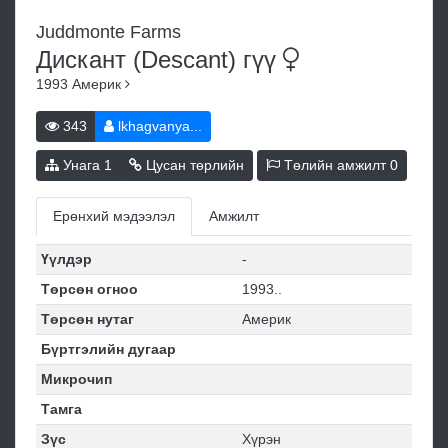
Juddmonte Farms
Дискант (Descant)
гүү
1993
Америк
343
lkhagvanya...
Унага
1
Цусан төрлийн
Төлийн амжилт
0
Ерөнхий мэдээлэл
Амжилт
Үүлдэр
-
Төрсөн огноо
1993..
Төрсөн нутаг
Америк
Бүртгэлийн дугаар
Микрочип
Тамга
Зүс
Хүрэн