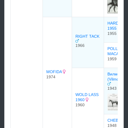
HARD TAC
1955
1955
RIGHT TACK
1966
POLLY
MACAW
1959
MOFIDA
Вилморин
1974
(Vilmorin) 
1943
WOLD LASS
1960
1960
CHEB 194
1948