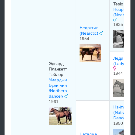
Tesio
Неарко
(Nearco) 1
1935
Неарктик
(Nearctic)
1954
Лeди Андж
Эдваpд
(Lady Ange
Планкетт
1944
Тэйлop
Умардын
бүжигчин
/Northern
dancer/
1961
Нэйтив Да
(Native
Dancer)
1950
Наталма