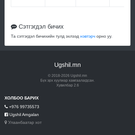
Сэтгэгдэл бичих
Та сэтгэгдэл бичихийн тулд эхлээд
нэвтэрч
орно уу.
Ugshil.mn
© 2018-2026 Ugshil.mn
Бүх эрх хуулиар хамгаалагдсан.
Хувилбар 2.6
ХОЛБОО БАРИХ
+976 99735573
Ugshil Amgalan
Улаанбаатар хот