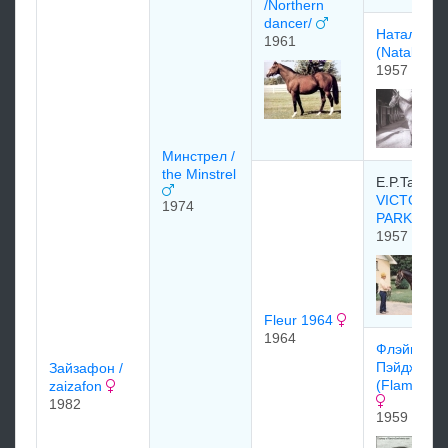
/Northern
dancer/
Наталма
1961
(Natalma)
1957
Минстрел /
the Minstrel
E.P.Taylor
VICTORIA
1974
PARK 195
1957
Fleur 1964
1964
Флэйминг
Пэйдж
Зайзафон /
(Flaming P
zaizafon
1982
1959