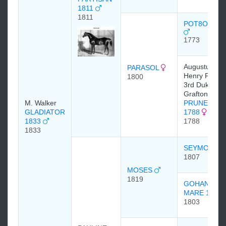
1811
1811
POT8OS 17
1773
Augustus
PARASOL
Henry FitzRo
1800
3rd Duke of
Grafton
M. Walker
PRUNELLA
GLADIATOR
1788
1833
1788
1833
SEYMOUR
1807
MOSES
1819
GOHANNA
MARE 1803
1803