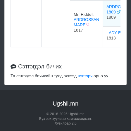
ARDROSSA
1809
Mr. Riddell.
1809
ARDROSSAN
MARE
1817
LADY ELIZA
1813
Сэтгэгдэл бичих
Та сэтгэгдэл бичихийн тулд эхлээд
нэвтэрч
орно уу.
Ugshil.mn
© 2018-2026 Ugshil.mn
Бүх эрх хуулиар хамгаалагдсан.
Хувилбар 2.6