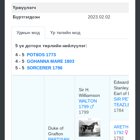
Үржүүлэгч
Бүртгэгдсэн
2023.02.02
Удмын мод
Үр төлийн мод
5 үе доторх төрлийн нийлүүлэг:
4 - 5
POT8OS 1773
4 - 5
GOHANNA MARE 1803
5 - 5
SORCERER 1796
Edward Smit
Stanley, 12th
Sir H.
Earl of Derby
Williamson
SIR PETER
WALTON
TEAZLE
1799
1784
1799
ARETHUSA
Duke of
1792
Grafton
1792
PARTISAN