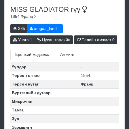
MISS GLADIATOR
гүү
1854
Франц
335
amgaa_land...
Унага
1
Цусан төрлийн
Төлийн амжилт
0
Ерөнхий мэдээлэл
Амжилт
Үүлдэр
-
Төрсөн огноо
1854..
Төрсөн нутаг
Франц
Бүртгэлийн дугаар
Микрочип
Тамга
Зүс
Эзэмшигч