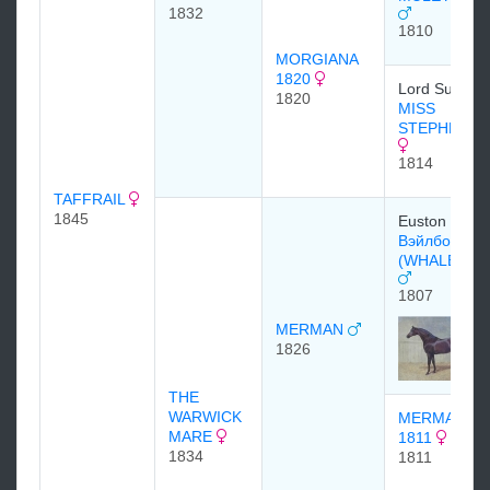
1832
1810
MORGIANA
1820
Lord Suffield.
1820
MISS
STEPHENS
1814
TAFFRAIL
1845
Euston Stud
Вэйлбоун
(WHALEBON
1807
MERMAN
1826
THE
WARWICK
MERMAID
MARE
1811
1834
1811