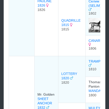
PAULINE
Селим
1826
(SELIM) 180
1826
1802
QUADRILLE
1815
1815
CANARY BI
1806
TRAMP 181
1810
LOTTERY
1820
Thomas
1820
Panton
MANDANE
Mr. Golden
1800
SHEET
ANCHOR
1832
MULEY 1810