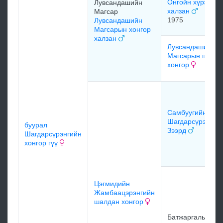
Онгойн хүрэн
Лувсандашийн
халзан
Магсар
1975
Лувсандашийн
Магсарын хонгор
халзан
Лувсандашийн
Магсарын цагаа
хонгор
Самбуугийн
Шагдарсүрэнгий
буурал
Зээрд
Шагдарсүрэнгийн
хонгор гүү
Цэгмидийн
Жамбаацэрэнгийн
шалдан хонгор
Батжаргалын