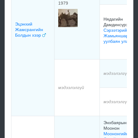
1979
Нядагийн
Эцэнхий
Дамдинсүрэн
Жамсрангийн
Сэрээтэрийн
Болдын хээр
Жамьяншаравы
уулбаян улаан
мэдээлэлгүй
мэдээлэлгүй
мэдээлэлгүй
Энхбаярын
Моонон
Моононгийн