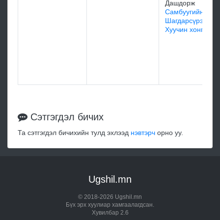
Дашдорж
Самбуугийн
Шагдарсүрэнгий
Хуучин хонгор
Сэтгэгдэл бичих
Та сэтгэгдэл бичихийн тулд эхлээд
нэвтэрч
орно уу.
Ugshil.mn
© 2018-2026 Ugshil.mn
Бүх эрх хуулиар хамгаалагдсан.
Хувилбар 2.6