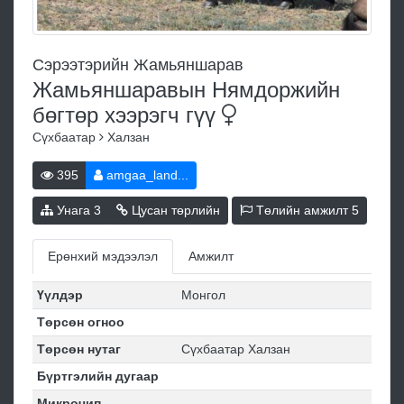
Сэрээтэрийн Жамьяншарав
Жамьяншаравын Нямдоржийн
бөгтөр хээрэгч
гүү
Сүхбаатар
Халзан
395
amgaa_land...
Унага
3
Цусан төрлийн
Төлийн амжилт
5
Ерөнхий мэдээлэл
Амжилт
Үүлдэр
Монгол
Төрсөн огноо
Төрсөн нутаг
Сүхбаатар Халзан
Бүртгэлийн дугаар
Микрочип