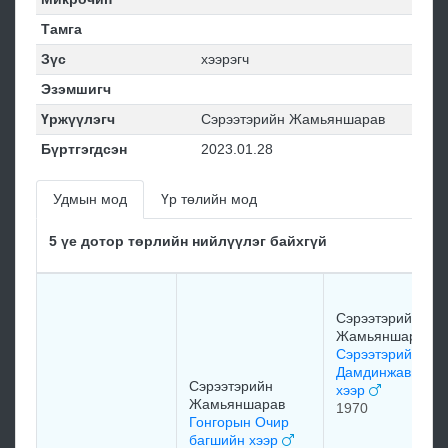
Тамга
Зүс
хээрэгч
Эзэмшигч
Үржүүлэгч
Сэрээтэрийн Жамьяншарав
Бүртгэгдсэн
2023.01.28
Удмын мод
Үр төлийн мод
5 үе дотор төрлийн нийлүүлэг байхгүй
Сэрээтэрийн
Жамьяншарав
Сэрээтэрийн
Дамдинжавын
Сэрээтэрийн
хээр
Жамьяншарав
1970
Гонгорын Очир
багшийн хээр