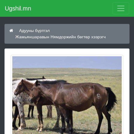
Ugshil.mn
Адууны бүртгэл
Жамьяншаравын Нямдоржийн бөгтөр хээрэгч