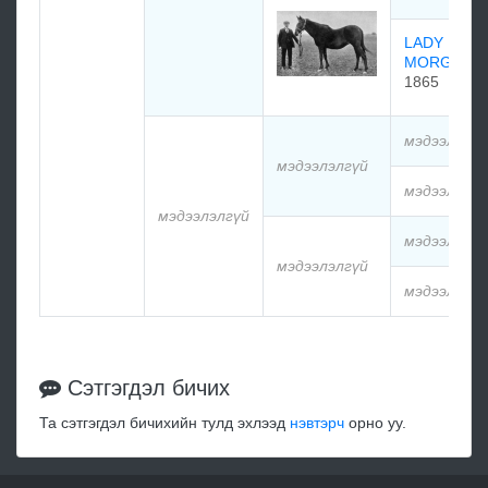
LADY
MORGAN
1865
мэдээлэлгү
мэдээлэлгүй
мэдээлэлгү
мэдээлэлгүй
мэдээлэлгү
мэдээлэлгүй
мэдээлэлгү
Сэтгэгдэл бичих
Та сэтгэгдэл бичихийн тулд эхлээд
нэвтэрч
орно уу.