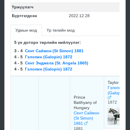
Үржүүлэгч
Бүртгэгдсэн
2022.12.28
Удмын мод
Үр төлийн мод
5 үе доторх төрлийн нийлүүлэг:
3 - 4
Сент Саймон (St Simon) 1881
4 - 5
Гэлопин (Galopin) 1872
4 - 5
Сент Энджела (St. Angela 1865)
4 - 5
Гэлопин (Galopin) 1872
Taylor Shar
Гэлопин
(Galopin) 1
Prince
1872
Batthyany of
Hungary
Сент Саймон
(St Simon)
1881
1881