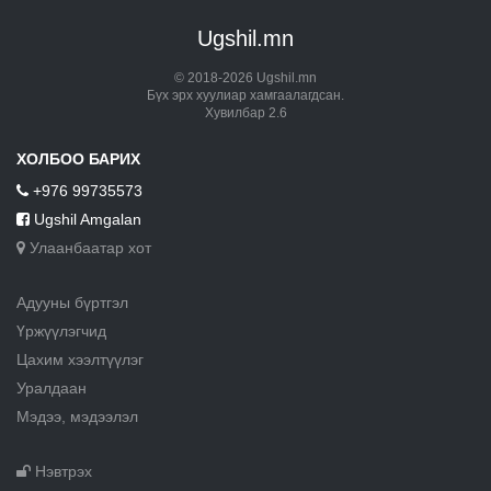
Ugshil.mn
© 2018-2026 Ugshil.mn
Бүх эрх хуулиар хамгаалагдсан.
Хувилбар 2.6
ХОЛБОО БАРИХ
+976 99735573
Ugshil Amgalan
Улаанбаатар хот
Адууны бүртгэл
Үржүүлэгчид
Цахим хээлтүүлэг
Уралдаан
Мэдээ, мэдээлэл
Нэвтрэх