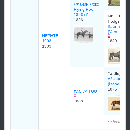
Флайин Фокс
Flying Fox
1896
Mr. J. G.
1896
Hodgson
Вэмпайр
(Vampire)1
NEPHTE
1903
1889
1903
Yardley Stu
Айзономи
(Isonomy)
1875
FANNY 1888
1888
мэдээлэлгү