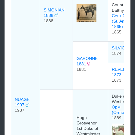
Count
SIMONIAN
Batthyany
1888
Сент Эндж
1888
(St. Angela
1865)
1865
SILVIO 187
1874
GARONNE
1881
1881
REVEILLO
1873
1873
Duke of
NUAGE
Westminste
1907
Орм
1907
(Orme)188
Hugh
1889
Grosvenor,
1st Duke of
Westminster