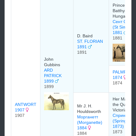
Prince
Batthyany o
Hungary
Сент Сайм
(St Simon)
1881
D. Baird
1881
ST. FLORIAN
1891
1891
John
Gubbins
ARD
PALMFLO
PATRICK
1874
1899
1874
1899
Her Majesty
ANTWORT
the Queen
Mr J. H.
1907
Victoria
Houldsworth
1907
Спрингфил
Морганетт
(Springfield
(Morganette)
1873)
1884
1873
1884