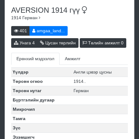
AVERSION 1914
гүү
1914
Герман
401
amgaa_land...
Унага
4
Цусан төрлийн
Төлийн амжилт
0
Ерөнхий мэдээлэл
Амжилт
Үүлдэр
Англи цэвэр цусны
Төрсөн огноо
1914..
Төрсөн нутаг
Герман
Бүртгэлийн дугаар
Микрочип
Тамга
Зүс
Эзэмшигч