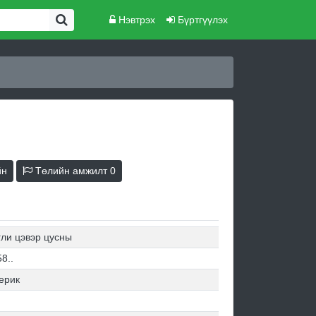
Нэвтрэх
Бүртгүүлэх
йн
Төлийн амжилт
0
гли цэвэр цусны
8..
ерик