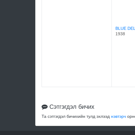
BLUE DE
1938
Сэтгэгдэл бичих
Та сэтгэгдэл бичихийн тулд эхлээд
нэвтэрч
орно