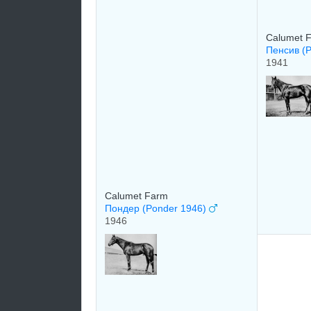
Calumet 
Пенсив (
1941
Calumet Farm
Пондер (Ponder 1946)
1946