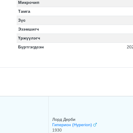
Микрочип
Тамга
Зүс
Эзэмшигч
Үржүүлэгч
Бүртгэгдсэн
20
Лоpд Дepби
Гиперион (Hyperion)
1930