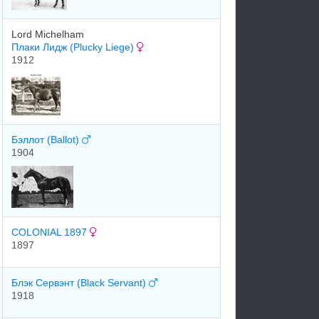
Lord Michelham
Плаки Лидж (Plucky Liege)
1912
Бэллот (Ballot)
1904
COLONIAL 1897
1897
Блэк Сервэнт (Black Servant)
1918