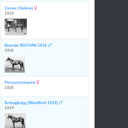
Силин (Selene)
1919
Бьючан BUCHAN 1916
1916
Pennycomequick
1926
Блэндфорд (Blandford 1919)
1919