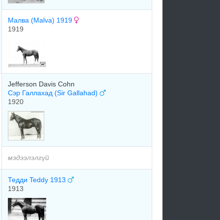
Малва (Malva) 1919
1919
Jefferson Davis Cohn
Сэр Галлахад (Sir Gallahad)
1920
мэдээлэлгүй
Тедди Teddy 1913
1913