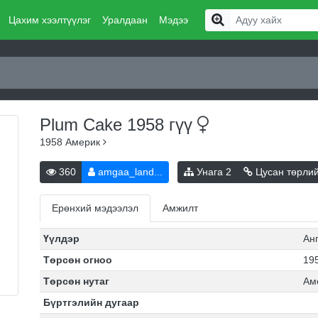
Цахим хээлтүүлэг
Уралдаан
Мэдээ
Plum Cake 1958
гүү
1958
Америк
360
amgaa_land...
Унага
2
Цусан төрли
Ерөнхий мэдээлэл
Амжилт
Үүлдэр
Ан
Төрсөн огноо
195
Төрсөн нутаг
Ам
Бүртгэлийн дугаар