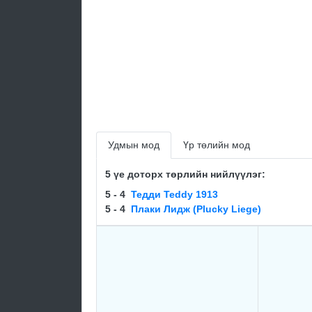
Удмын мод
Үр төлийн мод
5 үе доторх төрлийн нийлүүлэг:
5 - 4
Тедди Teddy 1913
5 - 4
Плаки Лидж (Plucky Liege)