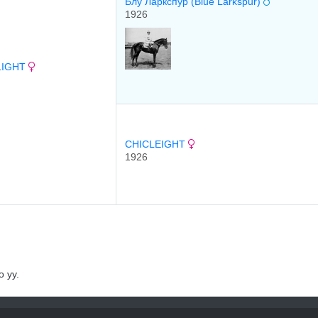
Блу Ларкспур (Blue Larkspur)
1926
LIGHT
CHICLEIGHT
1926
 уу.