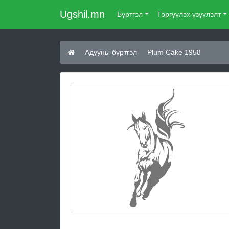
Ugshil.mn
Бүртгэл
Тэргүүлэх үзүүлэлт
Адууны бүртгэл
Plum Cake 1958