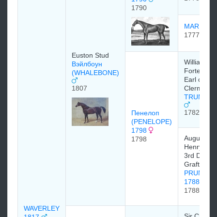
1790
MARIA 17
1777
Euston Stud
William
Вэйлбоун
Fortescue,
(WHALEBONE)
Earl of
1807
Clermont
TRUMPAT
1782
Пенелоп
(PENELOPE)
1798
Augustus
1798
Henry Fitz
3rd Duke o
Grafton
PRUNELL
1788
1788
WAVERLEY
Sir Charle