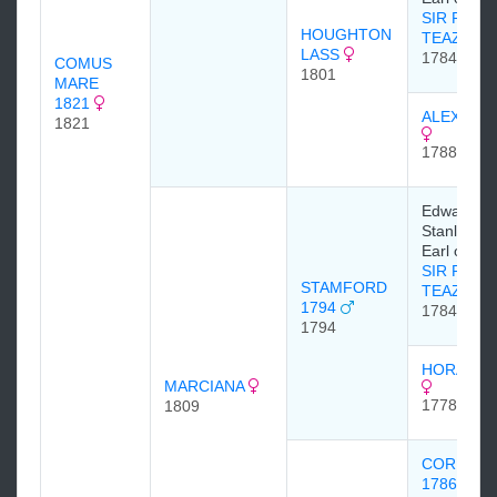
SIR PETE
HOUGHTON
TEAZLE
LASS
1784
COMUS
1801
MARE
1821
ALEXINA 
1821
1788
Edward Sm
Stanley, 1
Earl of De
SIR PETE
STAMFORD
TEAZLE
1794
1784
1794
HORATIA 
MARCIANA
1778
1809
CORIAND
1786