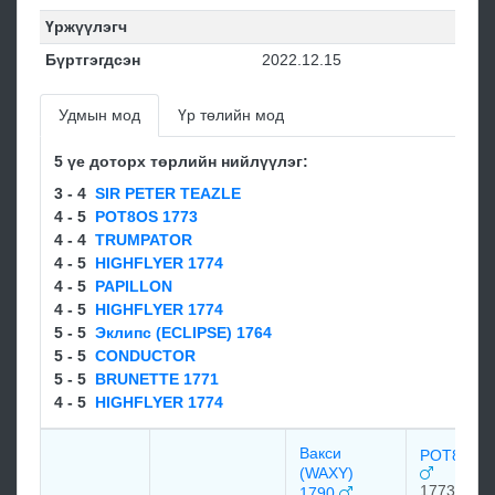
Үржүүлэгч
Бүртгэгдсэн
2022.12.15
Удмын мод
Үр төлийн мод
5 үе доторх төрлийн нийлүүлэг:
3 - 4
SIR PETER TEAZLE
4 - 5
POT8OS 1773
4 - 4
TRUMPATOR
4 - 5
HIGHFLYER 1774
4 - 5
PAPILLON
4 - 5
HIGHFLYER 1774
5 - 5
Эклипс (ECLIPSE) 1764
5 - 5
CONDUCTOR
5 - 5
BRUNETTE 1771
4 - 5
HIGHFLYER 1774
Вакси
POT8OS 1
(WAXY)
1773
1790