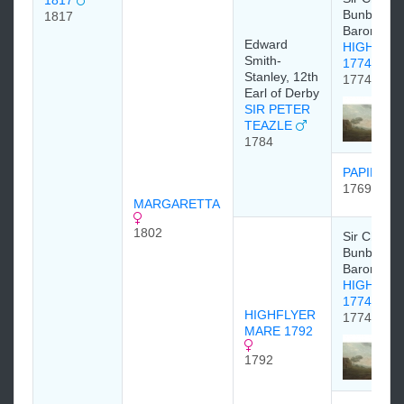
1817
Bunbury, 6
1817
Baronet
Edward
HIGHFLY
Smith-
1774
Stanley, 12th
1774
Earl of Derby
SIR PETER
TEAZLE
1784
PAPILLO
1769
MARGARETTA
1802
Sir Charle
Bunbury, 6
Baronet
HIGHFLY
1774
HIGHFLYER
1774
MARE 1792
1792