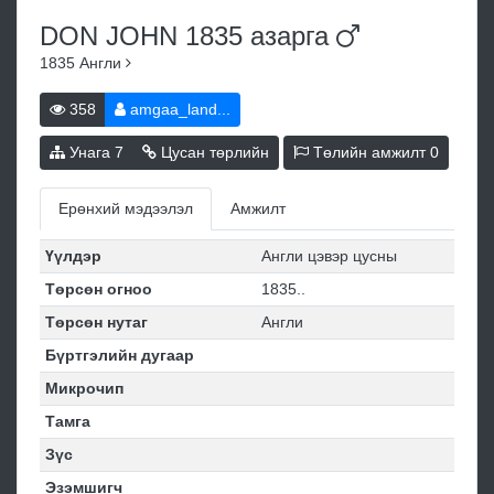
DON JOHN 1835
азарга
1835
Англи
358
amgaa_land...
Унага
7
Цусан төрлийн
Төлийн амжилт
0
Ерөнхий мэдээлэл
Амжилт
Үүлдэр
Англи цэвэр цусны
Төрсөн огноо
1835..
Төрсөн нутаг
Англи
Бүртгэлийн дугаар
Микрочип
Тамга
Зүс
Эзэмшигч