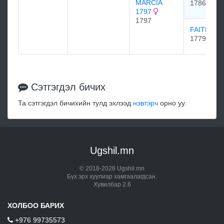
MARCIA
1786
1797
1797
FAITH 17
1779
Сэтгэгдэл бичих
Та сэтгэгдэл бичихийн тулд эхлээд
нэвтэрч
орно уу.
Ugshil.mn
© 2018-2026 Ugshil.mn
Бүх эрх хуулиар хамгаалагдсан.
Хувилбар 2.6
ХОЛБОО БАРИХ
+976 99735573