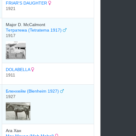
FRIAR'S DAUGHTER
1921
Major D. McCalmont
Тетратема (Tetratema 1917)
1917
DOLABELLA
1911
Бленхейм (Blenheim 1927)
1927
Ага Хан