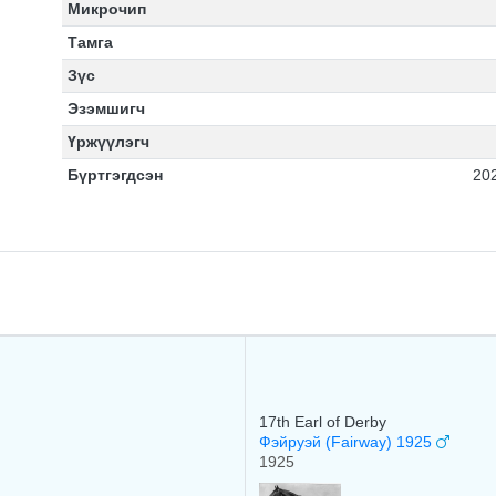
Микрочип
Тамга
Зүс
Эзэмшигч
Үржүүлэгч
Бүртгэгдсэн
20
17th Earl of Derby
Фэйруэй (Fairway) 1925
1925