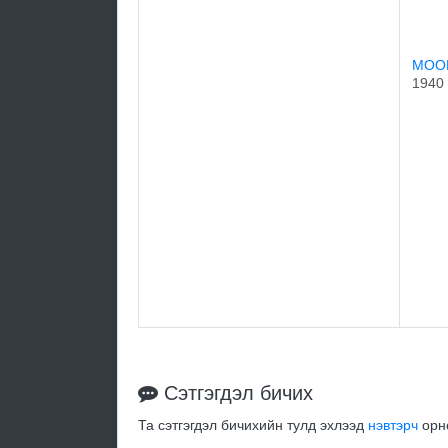
MOO
1940
Сэтгэгдэл бичих
Та сэтгэгдэл бичихийн тулд эхлээд
нэвтэрч
орно