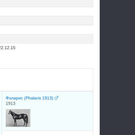
22.12.15
Фэларис (Phalaris 1913)
1913