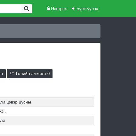
Нэвтрэх
Бүртгүүлэх
йн
Төлийн амжилт
0
гли цэвэр цусны
3..
гли