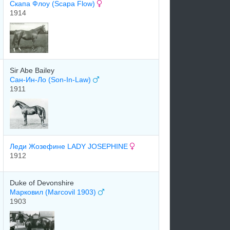
Cкaпa Флоу (Scapa Flow)
1914
Sir Abe Bailey
Сан-Ин-Ло (Son-In-Law)
1911
Леди Жозефине LADY JOSEPHINE
1912
Duke of Devonshire
Марковил (Marcovil 1903)
1903