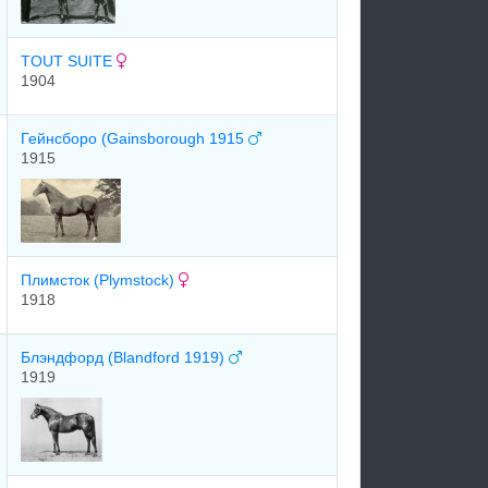
TOUT SUITE
1904
Гейнсборо (Gainsborough 1915
1915
Плимсток (Plymstock)
1918
Блэндфорд (Blandford 1919)
1919