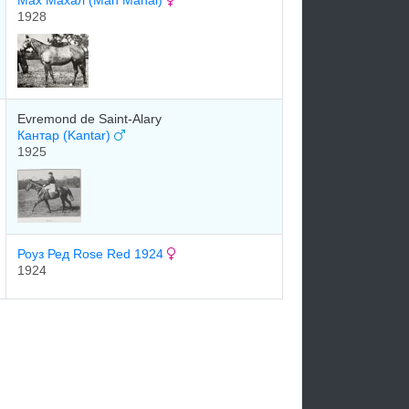
Маx Маxал (Mah Mahal)
1928
Evremond de Saint-Alary
Кантар (Kantar)
1925
Роуз Ред Rose Red 1924
1924