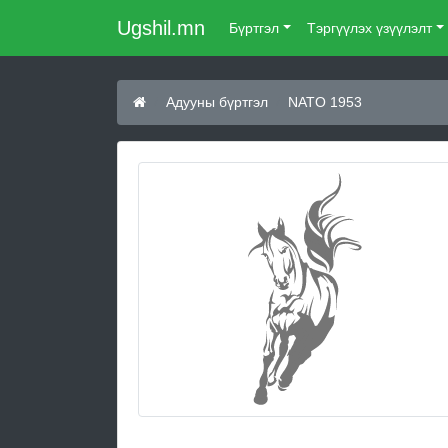
Ugshil.mn
Бүртгэл
Тэргүүлэх үзүүлэлт
Адууны бүртгэл
NATO 1953