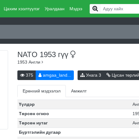
Цахим хээлтүүлэг
Уралдаан
Мэдээ
NATO 1953
гүү
1953
Англи
375
amgaa_land...
Унага
3
Цусан төрли
Ерөнхий мэдээлэл
Амжилт
Үүлдэр
Ан
Төрсөн огноо
195
Төрсөн нутаг
Ан
Бүртгэлийн дугаар