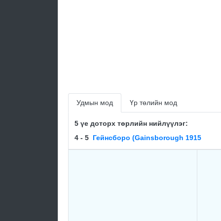
Удмын мод
Үр төлийн мод
5 үе доторх төрлийн нийлүүлэг:
4 - 5
Гейнсборо (Gainsborough 1915