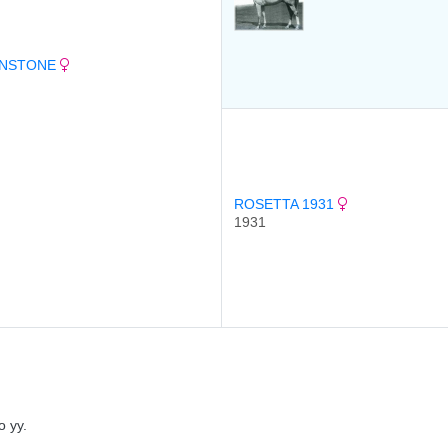
NSTONE
ROSETTA 1931
1931
 уу.