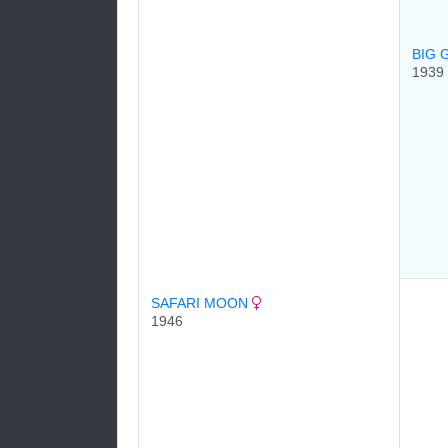
BIG 
1939
SAFARI MOON
1946