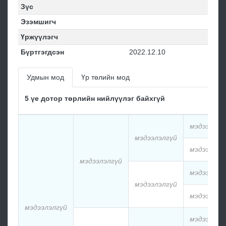
Зүс
Эзэмшигч
Үржүүлэгч
Бүртгэгдсэн
2022.12.10
Удмын мод
Үр төлийн мод
5 үе дотор төрлийн нийлүүлэг байхгүй
мэдээлэлг
мэдээлэлгүй
мэдээлэлг
мэдээлэлгүй
мэдээлэлг
мэдээлэлгүй
мэдээлэлг
мэдээлэлгүй
мэдээлэлг