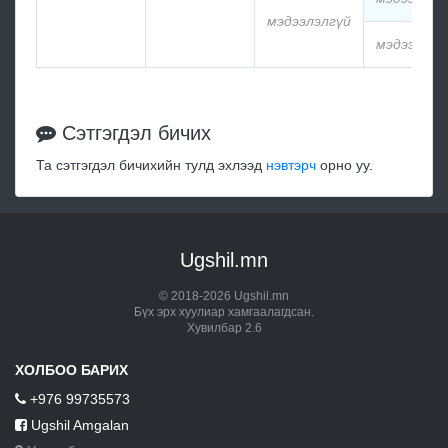
мэдээлэлгүй
мэдээлэлг
Сэтгэгдэл бичих
Та сэтгэгдэл бичихийн тулд эхлээд
нэвтэрч
орно уу.
Ugshil.mn
© 2018-2026 Ugshil.mn
Бүх эрх хуулиар хамгаалагдсан.
Хувилбар 2.6
ХОЛБОО БАРИХ
+976 99735573
Ugshil Amgalan