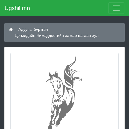
Ugshil.mn
Адууны бүртгэл
Цэгмидийн Чимэддоогийн хамар цагаан хул