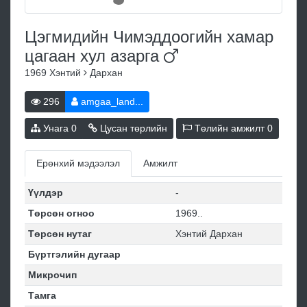
Цэгмидийн Чимэддоогийн хамар
цагаан хул
азарга
1969
Хэнтий
Дархан
296
amgaa_land...
Унага
0
Цусан төрлийн
Төлийн амжилт
0
Ерөнхий мэдээлэл
Амжилт
Үүлдэр
-
Төрсөн огноо
1969..
Төрсөн нутаг
Хэнтий Дархан
Бүртгэлийн дугаар
Микрочип
Тамга