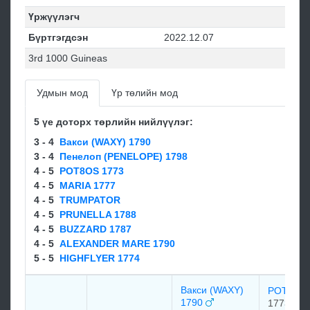
Үржүүлэгч
Бүртгэгдсэн
2022.12.07
3rd 1000 Guineas
Удмын мод
Үр төлийн мод
5 үе доторх төрлийн нийлүүлэг:
3 - 4
Вакси (WAXY) 1790
3 - 4
Пенелоп (PENELOPE) 1798
4 - 5
POT8OS 1773
4 - 5
MARIA 1777
4 - 5
TRUMPATOR
4 - 5
PRUNELLA 1788
4 - 5
BUZZARD 1787
4 - 5
ALEXANDER MARE 1790
5 - 5
HIGHFLYER 1774
Вакси (WAXY)
POT8OS
1790
1773