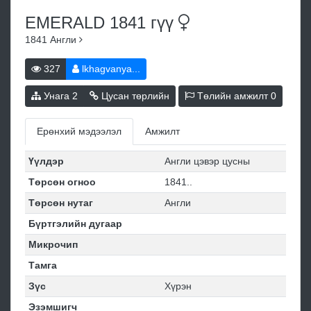
EMERALD 1841
гүү
1841
Англи
327
lkhagvanya...
Унага
2
Цусан төрлийн
Төлийн амжилт
0
Ерөнхий мэдээлэл
Амжилт
Үүлдэр
Англи цэвэр цусны
Төрсөн огноо
1841..
Төрсөн нутаг
Англи
Бүртгэлийн дугаар
Микрочип
Тамга
Зүс
Хүрэн
Эзэмшигч