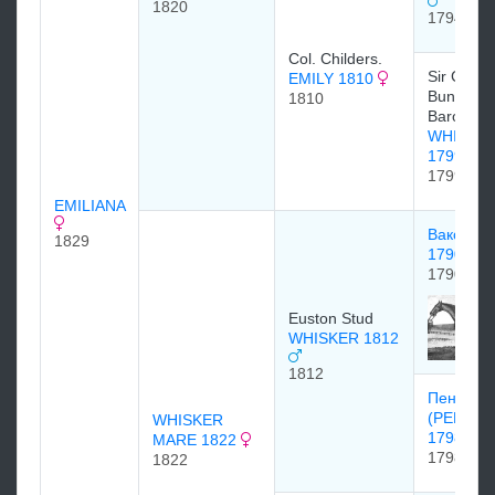
1820
1794
Col. Childers.
Sir Charl
EMILY 1810
Bunbury, 
1810
Baronet
WHISKE
1799
1799
EMILIANA
Вакси (W
1829
1790
1790
Euston Stud
WHISKER 1812
1812
Пенелоп
(PENELO
WHISKER
1798
MARE 1822
1798
1822