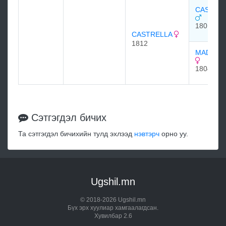
CASTREL
1801
CASTRELLA
1812
MADRIGA
1804
Сэтгэгдэл бичих
Та сэтгэгдэл бичихийн тулд эхлээд
нэвтэрч
орно уу.
Ugshil.mn
© 2018-2026 Ugshil.mn
Бүх эрх хуулиар хамгаалагдсан.
Хувилбар 2.6