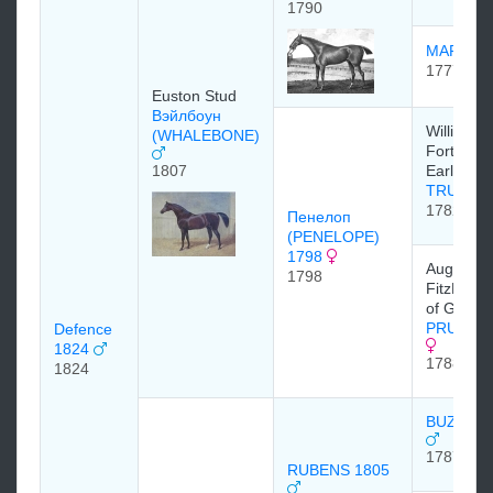
1790
MARIA 1
1777
Euston Stud
Вэйлбоун
William
(WHALEBONE)
Fortescue
1807
Earl of C
TRUMPA
1782
Пенелоп
(PENELOPE)
1798
Augustus
1798
FitzRoy, 
of Grafto
PRUNELL
Defence
1824
1788
1824
BUZZARD
1787
RUBENS 1805