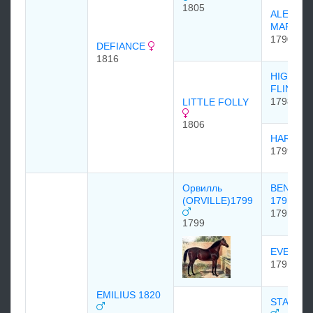
1805
ALEXAN
MARE 1
1790
DEFIANCE
1816
HIGHLA
FLING 1
1798
LITTLE FOLLY
1806
HARRIET
1799
Орвилль
BENING
(ORVILLE)1799
1791
1791
1799
EVELINA
1791
EMILIUS 1820
STAMFO