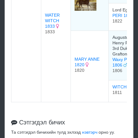
Lord Egremo
WATER
PERI 1822
WITCH
1822
1833
1833
Augustus
Henry FitzRo
3rd Duke of
Grafton
MARY ANNE
Waxy Pope
1820
1806
1820
1806
WITCH
1811
Сэтгэгдэл бичих
Та сэтгэгдэл бичихийн тулд эхлээд
нэвтэрч
орно уу.