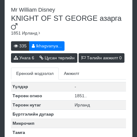
Mr William Disney
KNIGHT OF ST GEORGE
азарга
1851
Ирланд
335
lkhagvanya...
Унага
6
Цусан төрлийн
Төлийн амжилт
0
Ерөнхий мэдээлэл
Амжилт
Үүлдэр
-
Төрсөн огноо
1851..
Төрсөн нутаг
Ирланд
Бүртгэлийн дугаар
Микрочип
Тамга