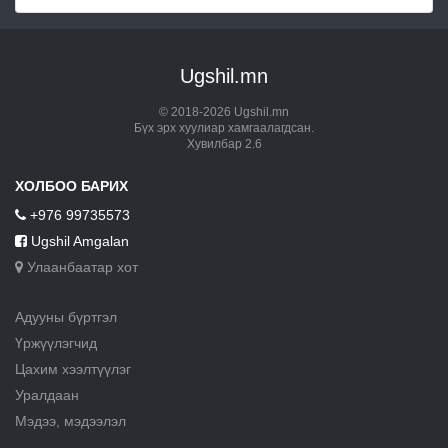
Ugshil.mn
© 2018-2026 Ugshil.mn
Бүх эрх хуулиар хамгаалагдсан.
Хувилбар 2.6
ХОЛБОО БАРИХ
+976 99735573
Ugshil Amgalan
Улаанбаатар хот
Адууны бүртгэл
Үржүүлэгчид
Цахим хээлтүүлэг
Уралдаан
Мэдээ, мэдээлэл