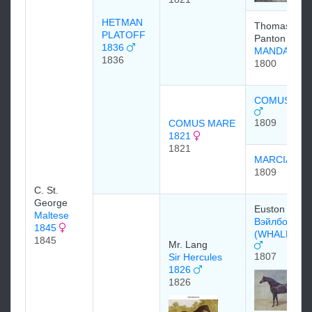
HETMAN
Thomas
PLATOFF
Panton
1836
MANDANE
1836
1800
COMUS 180
1809
COMUS MARE
1821
1821
MARCIANA
1809
C. St.
George
Euston Stud
Maltese
Вэйлбоун
1845
(WHALEBON
1845
Mr. Lang
1807
Sir Hercules
1826
1826