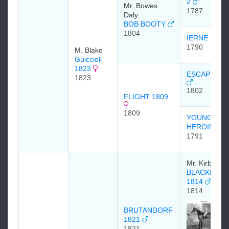
2
Mr. Bowes
1787
Daly.
BOB BOOTY
1804
IERNE 1790
1790
M. Blake
Guiccioli
1823
ESCAPE 180
1823
1802
FLIGHT 1809
1809
YOUNG
HEROINE
1791
Mr. Kirby.
BLACKLOCK
1814
1814
BRUTANDORF
1821
1821