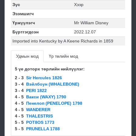
Зүс
Хээр
Эзэмшигч
Үржүүлэгч
Mr William Disney
Бүртгэгдсэн
2022.12.07
Imported into Kentucky by A Keene Richards in 1859
Удмын мод
Үр төлийн мод
5 үе доторх төрлийн нийлүүлэг:
2 - 3
Sir Hercules 1826
3 - 4
Вэйлбоун (WHALEBONE)
3 - 4
PERI 1822
4 - 5
Вакси (WAXY) 1790
4 - 5
Пенелоп (PENELOPE) 1798
4 - 5
WANDERER
4 - 5
THALESTRIS
5 - 5
POT8OS 1773
5 - 5
PRUNELLA 1788