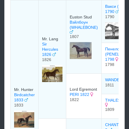
Вакси (WAX
1790
1790
Euston Stud
Вэйлбоун
(WHALEBONE)
1807
Mr. Lang
Sir
Пенелоп
Hercules
(PENELOPE
1826
1798
1826
1798
WANDERER
1811
Lord Egremont
Mr. Hunter
PERI 1822
Birdcatcher
1822
1833
THALESTRI
1833
1809
CHANTICLE