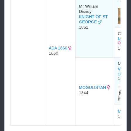
1833
Mr William
Disney
KNIGHT OF ST
GEORGE
1851
C. St.
Maltes
ADA 1860
1845
1860
Mr. J. 
VENIS
1833
MOGULISTAN
1844
MULI
1831