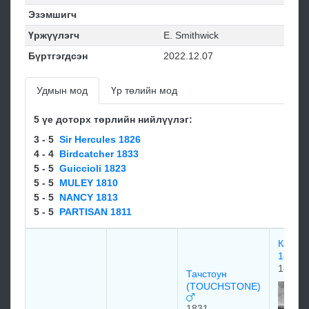
Эзэмшигч
Үржүүлэгч
E. Smithwick
Бүртгэгдсэн
2022.12.07
Удмын мод
Үр төлийн мод
5 үе доторх төрлийн нийлүүлэг:
3 - 5
Sir Hercules 1826
4 - 4
Birdcatcher 1833
5 - 5
Guiccioli 1823
5 - 5
MULEY 1810
5 - 5
NANCY 1813
5 - 5
PARTISAN 1811
Кэмел 
1822
1822
Тачстоун
(TOUCHSTONE)
1831