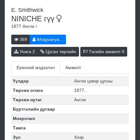
E. Smithwick
NINICHE
гүү
1877
Англи
369
lkhagvanya...
Унага
2
Цусан төрлийн
Төлийн амжилт
0
Ерөнхий мэдээлэл
Амжилт
Үүлдэр
Англи цэвэр цусны
Төрсөн огноо
1877..
Төрсөн нутаг
Англи
Бүртгэлийн дугаар
Микрочип
Тамга
Зүс
Хээр