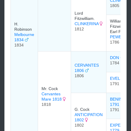
CLINKER
1805
Lord
Fitzwilliam.
William
CLINKERINA
H.
Fitzwilliam,
1812
Robinson
Earl Fitzwil
Melbourne
PEWETT 1
1834
1786
1834
DON QUI
1784
CERVANTES
1806
1806
EVELINA 
1791
Mr. Cock
Cervantes
Mare 1818
BENINGB
1818
1791
G. Cock
1791
ANTICIPATION
1802
1802
EXPECTAT
1779