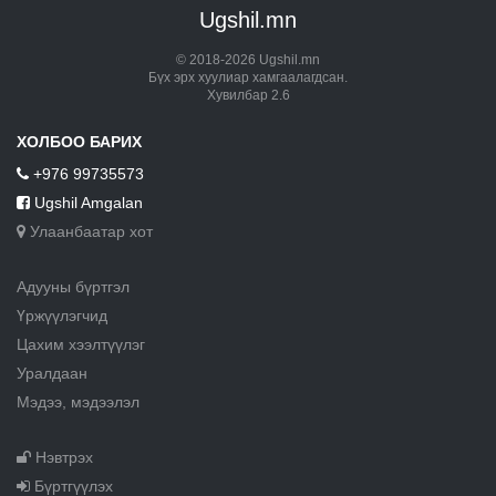
Ugshil.mn
© 2018-2026 Ugshil.mn
Бүх эрх хуулиар хамгаалагдсан.
Хувилбар 2.6
ХОЛБОО БАРИХ
+976 99735573
Ugshil Amgalan
Улаанбаатар хот
Адууны бүртгэл
Үржүүлэгчид
Цахим хээлтүүлэг
Уралдаан
Мэдээ, мэдээлэл
Нэвтрэх
Бүртгүүлэх