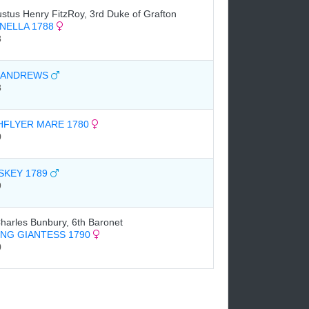
stus Henry FitzRoy, 3rd Duke of Grafton
NELLA 1788
8
 ANDREWS
8
HFLYER MARE 1780
0
SKEY 1789
9
Charles Bunbury, 6th Baronet
NG GIANTESS 1790
0