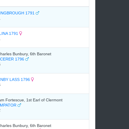
INGBROUGH 1791
1
LINA 1791
1
Charles Bunbury, 6th Baronet
CERER 1796
6
NBY LASS 1796
6
iam Fortescue, 1st Earl of Clermont
UMPATOR
2
Charles Bunbury, 6th Baronet