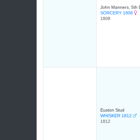
John Manners, 5th 
SORCERY 1808
1808
Euston Stud
WHISKER 1812
1812