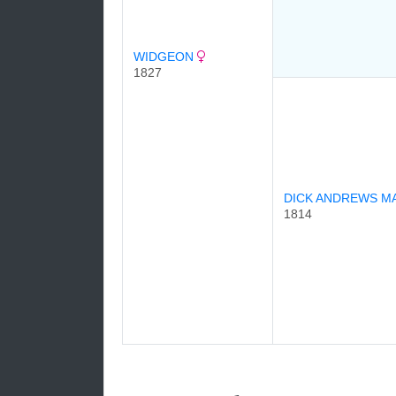
WIDGEON
1827
DICK ANDREWS M
1814