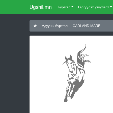
Ugshil.mn
Бүртгэл
Тэргүүлэх үзүүлэлт
Адууны бүртгэл
CADLAND MARE