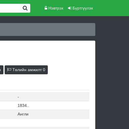
Нэвтрэх
Бүртгүүлэх
н
Төлийн амжилт
0
-
1834..
Англи