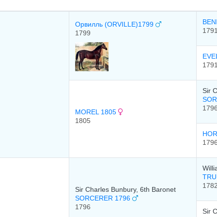
BEN
Орвилль (ORVILLE)1799
179
1799
EVE
179
Sir 
SOR
179
MOREL 1805
1805
HOR
179
Will
TR
178
Sir Charles Bunbury, 6th Baronet
SORCERER 1796
1796
Sir 