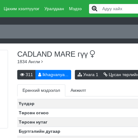
Цахим хээлтүүлэг
Уралдаан
Мэдээ
CADLAND MARE
гүү
1834
Англи
311
lkhagvanya...
Унага
1
Цусан төрлий
Ерөнхий мэдээлэл
Амжилт
Үүлдэр
Төрсөн огноо
Төрсөн нутаг
Бүртгэлийн дугаар