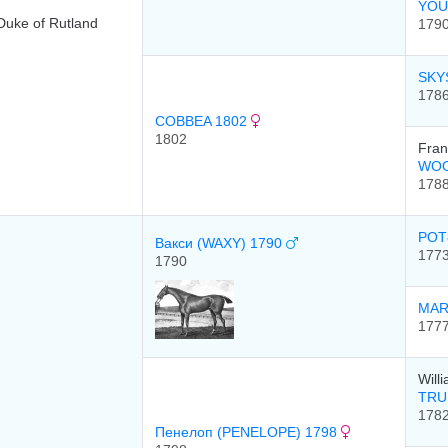
YOU
Duke of Rutland
179
SKY
178
COBBEA 1802
1802
Fran
WOO
178
POT
Вакси (WAXY) 1790
177
1790
MAR
177
Will
TR
178
Пенелоп (PENELOPE) 1798