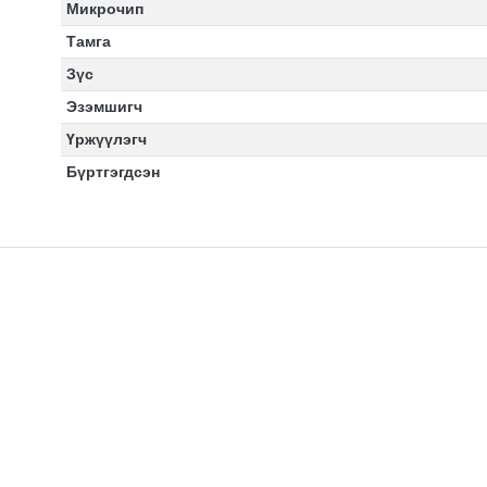
Микрочип
Тамга
Зүс
Эзэмшигч
Үржүүлэгч
Бүртгэгдсэн