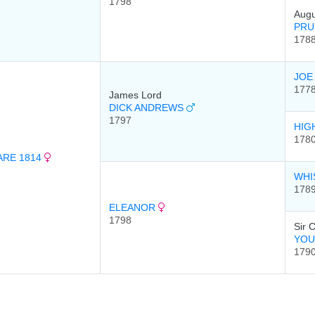
1798
Augu
PRU
178
JOE
177
James Lord
DICK ANDREWS
1797
HIG
178
ARE 1814
WHI
178
ELEANOR
1798
Sir 
YOU
179