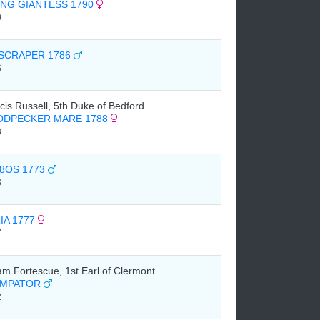
NG GIANTESS 1790
0
SCRAPER 1786
6
cis Russell, 5th Duke of Bedford
DPECKER MARE 1788
8
8OS 1773
3
IA 1777
7
iam Fortescue, 1st Earl of Clermont
UMPATOR
2