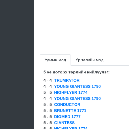
Удмын мод
Үр төлийн мод
5 үе доторх төрлийн нийлүүлэг:
4 - 4
TRUMPATOR
4 - 4
YOUNG GIANTESS 1790
5 - 5
HIGHFLYER 1774
4 - 4
YOUNG GIANTESS 1790
5 - 5
CONDUCTOR
5 - 5
BRUNETTE 1771
5 - 5
DIOMED 1777
5 - 5
GIANTESS
5 - 5
HIGHFLYER 1774