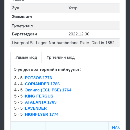
Зүс
Хээр
Эзэмшигч
Үржүүлэгч
Бүртгэгдсэн
2022.12.06
Liverpool St. Leger, Northumberland Plate. Died in 1852
Удмын мод
Үр төлийн мод
5 үе доторх төрлийн нийлүүлэг:
3 - 5
POT8OS 1773
4 - 4
CORIANDER 1786
4 - 5
Эклипс (ECLIPSE) 1764
5 - 5
KING FERGUS
5 - 5
ATALANTA 1769
5 - 5
LAVENDER
5 - 5
HIGHFLYER 1774
HAMBLE