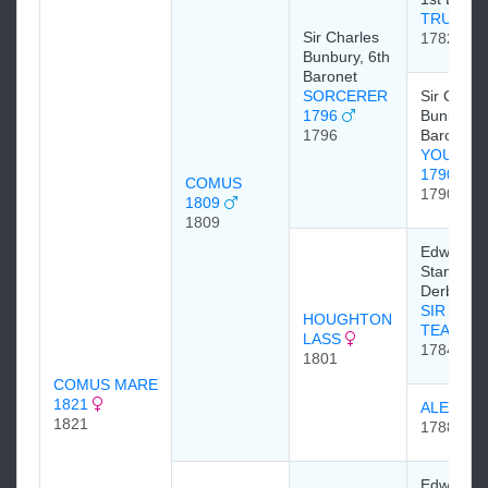
TRUMPA
Sir Charles
1782
Bunbury, 6th
Baronet
SORCERER
Sir Charl
1796
Bunbury, 
1796
Baronet
YOUNG 
1790
COMUS
1790
1809
1809
Edward S
Stanley, 1
Derby
SIR PET
HOUGHTON
TEAZLE
LASS
1784
1801
COMUS MARE
1821
ALEXINA
1821
1788
Edward S