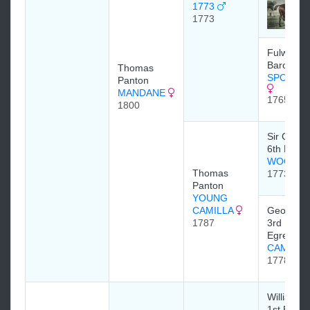
1773
1773
Fulwar Cr
Baron Cr
Thomas
SPORTS
Panton
MANDANE
1765
1800
Sir Charl
6th Baron
WOODP
Thomas
1773
Panton
YOUNG
CAMILLA
George 
1787
3rd Earl o
Egremont
CAMILLA
1778
William F
1st Earl 