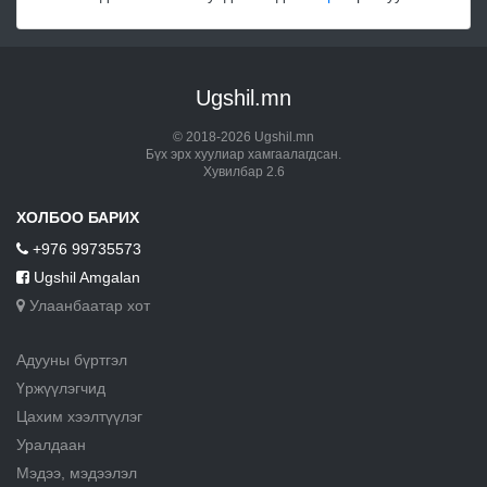
Ugshil.mn
© 2018-2026 Ugshil.mn
Бүх эрх хуулиар хамгаалагдсан.
Хувилбар 2.6
ХОЛБОО БАРИХ
+976 99735573
Ugshil Amgalan
Улаанбаатар хот
Адууны бүртгэл
Үржүүлэгчид
Цахим хээлтүүлэг
Уралдаан
Мэдээ, мэдээлэл