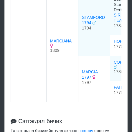
Stanley, 1
Derby
SIR PET
STAMFORD
TEAZLE
1794
1784
1794
MARCIANA
HORATIA
1778
1809
CORIAND
1786
MARCIA
1797
1797
FAITH 1
1779
Сэтгэгдэл бичих
Та сэтгэгдэл бичихийн тулд эхлээд
нэвтэрч
орно уу.