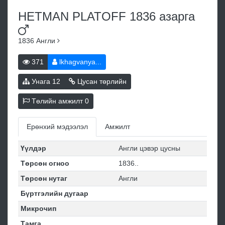
HETMAN PLATOFF 1836
азарга
1836
Англи
371
lkhagvanya...
Унага
12
Цусан төрлийн
Төлийн амжилт
0
Ерөнхий мэдээлэл
Амжилт
Үүлдэр
Англи цэвэр цусны
Төрсөн огноо
1836..
Төрсөн нутаг
Англи
Бүртгэлийн дугаар
Микрочип
Тамга