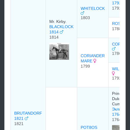
1792
1792
WHITELOCK
1803
Mr. Kirby.
ROSALIN
BLACKLOCK
1788
1814
1814
CORIAND
1786
CORIANDER
MARE
1799
WILDGOO
1792
Prince Wil
Duke of
Cumberl
Эклипс (
BRUTANDORF
1764
1821
1764
1821
POT8OS