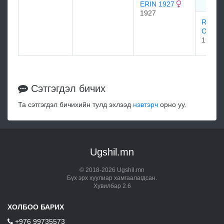
ERIN 1927
1927
ROSIE
OGRA
1915
Сэтгэгдэл бичих
Та сэтгэгдэл бичихийн тулд эхлээд
нэвтэрч
орно уу.
Ugshil.mn
© 2018-2026 Ugshil.mn
Бүх эрх хуулиар хамгаалагдсан.
Хувилбар 2.6
ХОЛБОО БАРИХ
+976 99735573