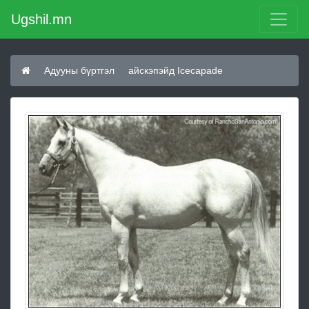
Ugshil.mn
Адууны бүртгэл
айскэпэйд Icecapade