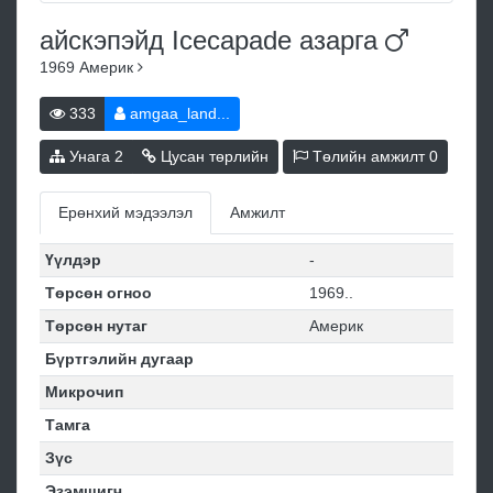
айскэпэйд Icecapade
азарга
1969
Америк
333
amgaa_land...
Унага
2
Цусан төрлийн
Төлийн амжилт
0
Ерөнхий мэдээлэл
Амжилт
Үүлдэр
-
Төрсөн огноо
1969..
Төрсөн нутаг
Америк
Бүртгэлийн дугаар
Микрочип
Тамга
Зүс
Эзэмшигч