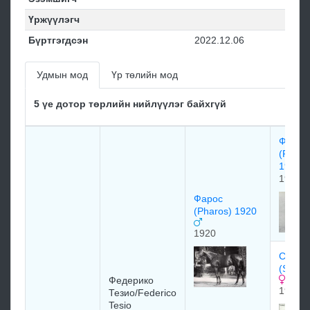
Үржүүлэгч
Бүртгэгдсэн
2022.12.06
Удмын мод
Үр төлийн мод
5 үе дотор төрлийн нийлүүлэг байхгүй
Фэлар
(Phalar
1913)
1913
Фарос
(Pharos) 1920
1920
Cкaпa
(Scapa
Федерико
1914
Тезио/Federico
Tesio