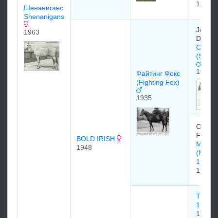
1935
Шенаниганс
Shenanigans
Jeffer
1963
Davis 
Сэр Г
(Sir Ga
1920
Файтинг Фокс
(Fighting Fox)
1935
Claibo
Farm
BOLD IRISH
Марге
1948
(Margu
1920
1920
TRAN
1921
1921