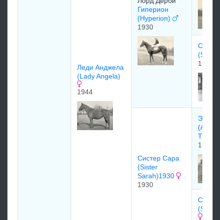
Лоpд Дepби
Гиперион
(Hyperion)
1930
Силин
(Selen
1919
Лeди Анджeла
(Lady Angela)
1944
Эбботс
(Abbot
Trace)
1917
Сиcтeр Сaрa
(Sister
Sarah)1930
1930
Cарит
(Sarita