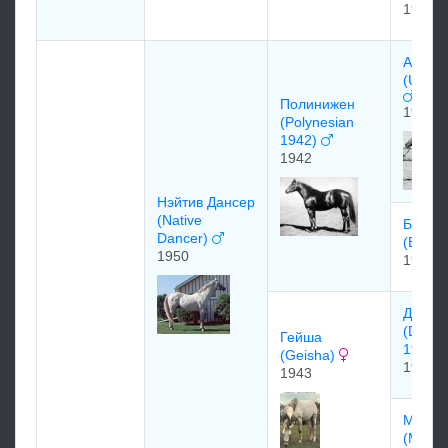
1924
Aнбpэ
(Unbre
Полинижен
1935
(Polynesian
1942)
1942
Нэйтив Дансер
(Native
Блэк 
Dancer)
(Black 
1950
1936
Диcка
(Disco
Гейша
1931
(Geisha)
1931
1943
Мияко
(Miyak