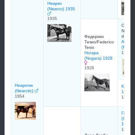
Неарко
(Nearco) 1935
1935
Comte
Nicola
de Ghe
Федерико
Аврес
Тезио/Federico
(Havre
Tesio
1915
Ногара
(Nogara) 1928
1928
Неарктик
Кэтнип
(Nearctic)
1910)
1954
1910
Гейнс
(Gains
1915
1915