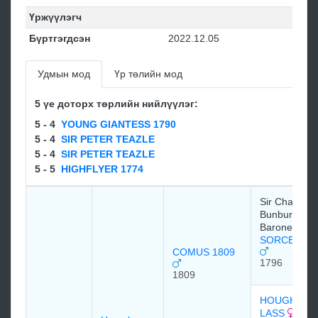
Үржүүлэгч
Бүртгэгдсэн
2022.12.05
Удмын мод
Үр төлийн мод
5 үе доторх төрлийн нийлүүлэг:
5 - 4
YOUNG GIANTESS 1790
5 - 4
SIR PETER TEAZLE
5 - 4
SIR PETER TEAZLE
5 - 5
HIGHFLYER 1774
Sir Charles
Bunbury, 6th
Baronet
SORCERER 
COMUS 1809
1796
1809
HOUGHTON
LASS