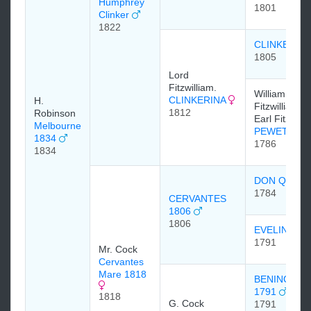
Humphrey
1801
Clinker
1822
CLINKER
1805
Lord
Fitzwilliam.
William
CLINKERINA
H.
Fitzwilliam, 4
1812
Robinson
Earl Fitzwill
Melbourne
PEWETT 17
1834
1786
1834
DON QUIX
1784
CERVANTES
1806
1806
EVELINA 17
1791
Mr. Cock
Cervantes
Mare 1818
BENINGBR
1791
1818
G. Cock
1791