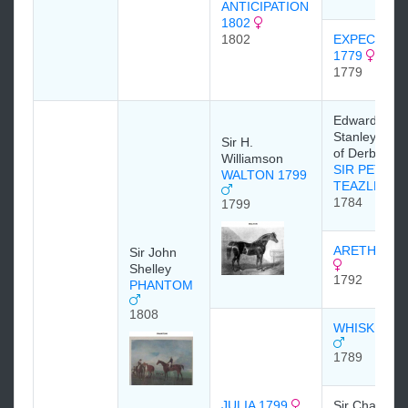
ANTICIPATION
1802
1802
EXPECTATI
1779
1779
Edward Smit
Stanley, 12th
Sir H.
of Derby
Williamson
SIR PETER
WALTON 1799
TEAZLE
1784
1799
ARETHUSA 
Sir John
Shelley
1792
PHANTOM
1808
WHISKEY 1
1789
JULIA 1799
Sir Charles