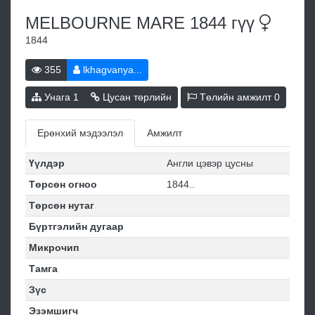
MELBOURNE MARE 1844
гүү
1844
355
lkhagvanya...
Унага
1
Цусан төрлийн
Төлийн амжилт
0
Ерөнхий мэдээлэл
Амжилт
Үүлдэр
Англи цэвэр цусны
Төрсөн огноо
1844..
Төрсөн нутаг
Бүртгэлийн дугаар
Микрочип
Тамга
Зүс
Эзэмшигч