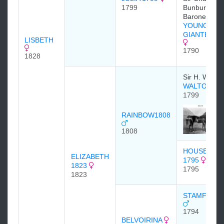
1799
Bunbury, 6th
Baronet
YOUNG
GIANTESS 1
LISBETH
1790
1828
Sir H. Willia
WALTON 17
1799
RAINBOW1808
1808
HOUSEMAI
ELIZABETH
1795
1823
1795
1823
STAMFORD 
1794
BELVOIRINA