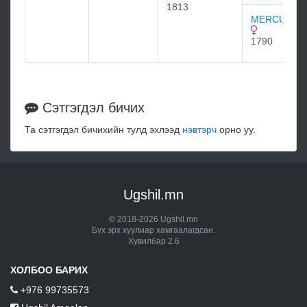
1813
MERCURY 
1790
Сэтгэгдэл бичих
Та сэтгэгдэл бичихийн тулд эхлээд
нэвтэрч
орно уу.
Ugshil.mn
© 2018-2026 Ugshil.mn
Бүх эрх хуулиар хамгаалагдсан.
Хувилбар 2.6
ХОЛБОО БАРИХ
+976 99735573