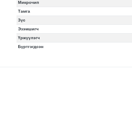
Микрочип
Тамга
Зүс
Эзэмшигч
Үржүүлэгч
Бүртгэгдсэн