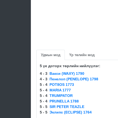
Удмын мод
Үр төлийн мод
5 үе доторх төрлийн нийлүүлэг:
4 - 3
Вакси (WAXY) 1790
4 - 3
Пенелоп (PENELOPE) 1798
5 - 4
POT8OS 1773
5 - 4
MARIA 1777
5 - 4
TRUMPATOR
5 - 4
PRUNELLA 1788
5 - 5
SIR PETER TEAZLE
5 - 5
Эклипс (ECLIPSE) 1764