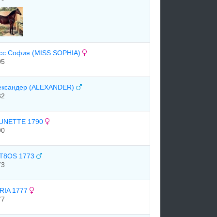
сс София (MISS SOPHIA)
05
ександер (ALEXANDER)
82
UNETTE 1790
90
T8OS 1773
73
RIA 1777
77