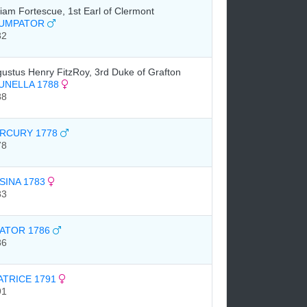
liam Fortescue, 1st Earl of Clermont
UMPATOR
82
ustus Henry FitzRoy, 3rd Duke of Grafton
UNELLA 1788
88
RCURY 1778
78
SINA 1783
83
PATOR 1786
86
ATRICE 1791
91