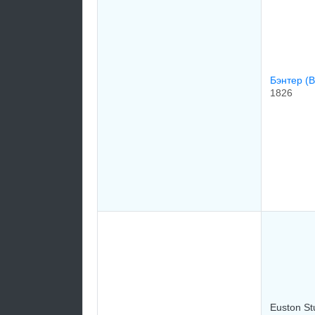
Бэнтер (
1826
Euston St