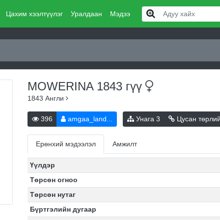
Цахим хээлтүүлэг
Уралдаан
Мэдээ
MOWERINA 1843
гүү
1843
Англи
396
amgaa_land...
Унага
3
Цусан төрли
Ерөнхий мэдээлэл
Амжилт
Үүлдэр
Төрсөн огноо
Төрсөн нутаг
Бүртгэлийн дугаар