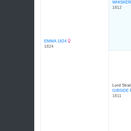
WHISKER
1812
EMMA 1824
1824
Lord Stra
GIBSIDE 
1811