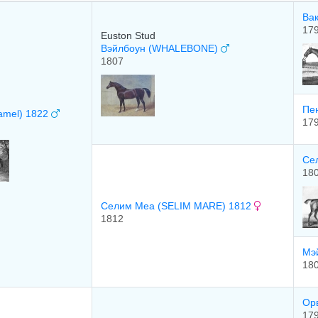
Ва
17
Euston Stud
Вэйлбоун (WHALEBONE)
1807
Пе
amel) 1822
17
Се
18
Селим Меа (SELIM MARE) 1812
1812
Мэ
18
Ор
17