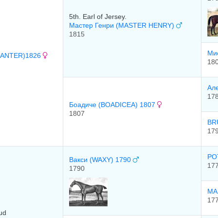
5th. Earl of Jersey.
Мастер Генри (MASTER HENRY)
1815
Ми
BANTER)1826
18
Ал
17
Боадиче (BOADICEA) 1807
1807
BR
17
PO
Вакси (WAXY) 1790
17
1790
MA
17
ud