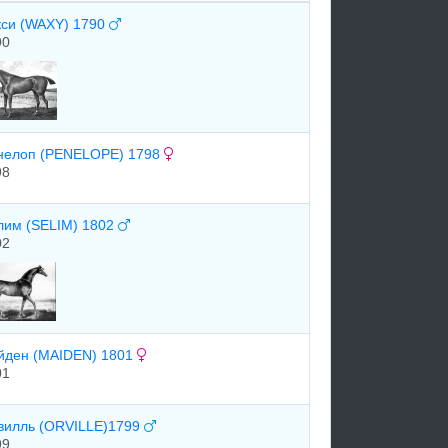
кси (WAXY) 1790
90
нелоп (PENELOPE) 1798
98
лим (SELIM) 1802
02
йден (MAIDEN) 1801
01
вилль (ORVILLE)1799
99