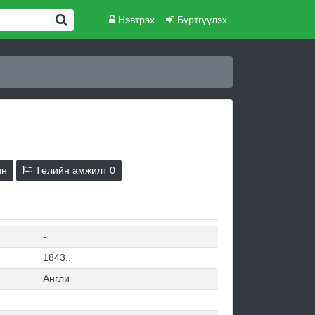
Нэвтрэх
Бүртгүүлэх
йн
Төлийн амжилт
0
-
1843..
Англи