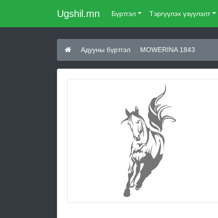
Ugshil.mn
Бүртгэл
Тэргүүлэх үзүүлэлт
Адууны бүртгэл
MOWERINA 1843