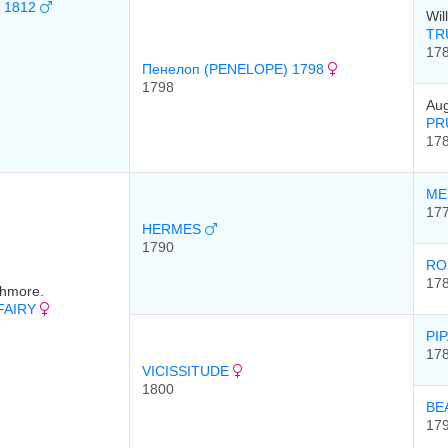
 1812
Wil
TR
17
Пенелоп (PENELOPE) 1798
1798
Aug
PR
17
ME
17
HERMES
1790
RO
17
thmore.
FAIRY
PI
17
VICISSITUDE
1800
BE
17