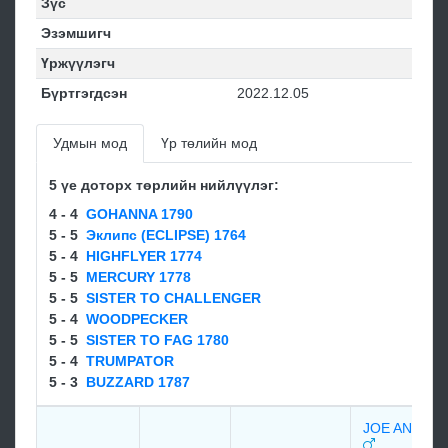
Зүс
Эзэмшигч
Үржүүлэгч
Бүртгэгдсэн
2022.12.05
Удмын мод
Үр төлийн мод
5 үе доторх төрлийн нийлүүлэг:
4 - 4
GOHANNA 1790
5 - 5
Эклипс (ECLIPSE) 1764
5 - 4
HIGHFLYER 1774
5 - 5
MERCURY 1778
5 - 5
SISTER TO CHALLENGER
5 - 4
WOODPECKER
5 - 5
SISTER TO FAG 1780
5 - 4
TRUMPATOR
5 - 3
BUZZARD 1787
JOE ANDRE