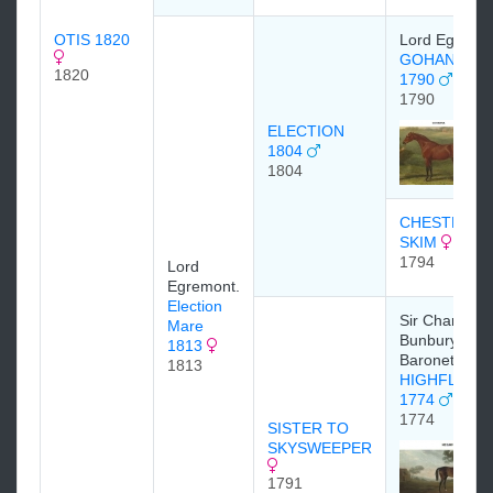
OTIS 1820
Lord Egremo
GOHANNA
1820
1790
1790
ELECTION
1804
1804
CHESTNUT
SKIM
1794
Lord
Egremont.
Election
Sir Charles
Mare
Bunbury, 6th
1813
Baronet
1813
HIGHFLYER
1774
1774
SISTER TO
SKYSWEEPER
1791