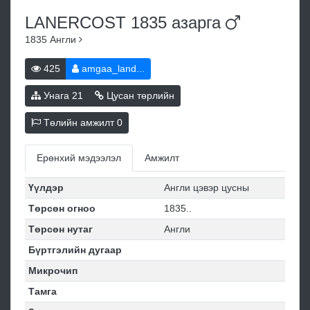
LANERCOST 1835
азарга
1835
Англи
425
amgaa_land...
Унага
21
Цусан төрлийн
Төлийн амжилт
0
Ерөнхий мэдээлэл
Амжилт
Үүлдэр
Англи цэвэр цусны
Төрсөн огноо
1835..
Төрсөн нутаг
Англи
Бүртгэлийн дугаар
Микрочип
Тамга