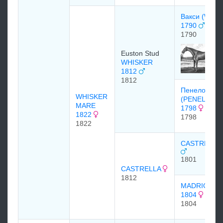
Вакси (WAXY
1790
1790
Euston Stud
WHISKER
1812
1812
Пенелоп
WHISKER
(PENELOPE)
MARE
1798
1822
1798
1822
CASTREL 18
1801
CASTRELLA
1812
MADRIGAL
1804
1804