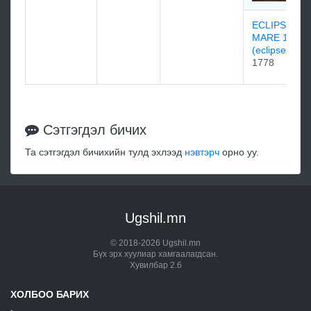
ECLIPSE
MARE 1778
(eclipse)
1778
Сэтгэгдэл бичих
Та сэтгэгдэл бичихийн тулд эхлээд
нэвтэрч
орно уу.
Ugshil.mn
© 2018-2026 Ugshil.mn
Бүх эрх хуулиар хамгаалагдсан.
Хувилбар 2.6
ХОЛБОО БАРИХ