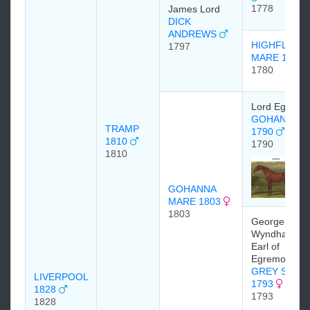
1778
James Lord
DICK
ANDREWS
HIGHFLYER
1797
MARE 1780
1780
Lord Egremo
GOHANNA
TRAMP
1790
1810
1790
1810
GOHANNA
MARE 1803
1803
George
Wyndham, 3
Earl of
Egremont
GREY SKIM
LIVERPOOL
1793
1828
1793
1828