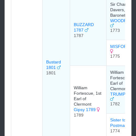
Sir Charles
Davers, 6th
Baronet
WOODPECK
BUZZARD
1787
1773
1787
MISFORTUN
1775
Bustard
1801
William
1801
Fortescue, 1s
Earl of
William
Clermont
Fortescue, 1st
TRUMPATO
Earl of
1782
Clermont
Gipsy 1789
1789
Sister to
Postmaster
1774