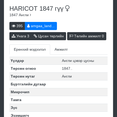
HARICOT 1847
гүү
1847
Англи
395
amgaa_land...
Унага
3
Цусан төрлийн
Төлийн амжилт
0
Ерөнхий мэдээлэл
Амжилт
Үүлдэр
Англи цэвэр цусны
Төрсөн огноо
1847..
Төрсөн нутаг
Англи
Бүртгэлийн дугаар
Микрочип
Тамга
Зүс
Эзэмшигч