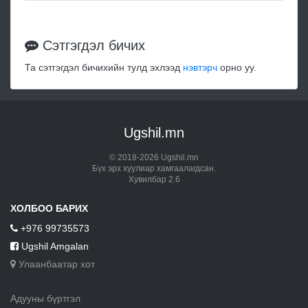
Сэтгэгдэл бичих
Та сэтгэгдэл бичихийн тулд эхлээд
нэвтэрч
орно уу.
Ugshil.mn
© 2018-2026 Ugshil.mn
Бүх эрх хуулиар хамгаалагдсан.
Хувилбар 2.6
ХОЛБОО БАРИХ
+976 99735573
Ugshil Amgalan
Улаанбаатар хот
Адууны бүртгэл