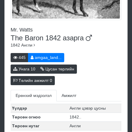
Mr. Watts
The Baron 1842
азарга
1842
Англи
445
amgaa_land...
Унага
10
Цусан төрлийн
Төлийн амжилт
0
Ерөнхий мэдээлэл
Амжилт
Үүлдэр
Англи цэвэр цусны
Төрсөн огноо
1842..
Төрсөн нутаг
Англи