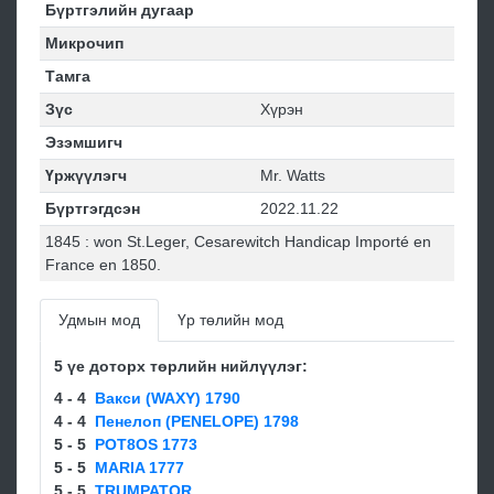
Бүртгэлийн дугаар
Микрочип
Тамга
Зүс
Хүрэн
Эзэмшигч
Үржүүлэгч
Mr. Watts
Бүртгэгдсэн
2022.11.22
1845 : won St.Leger, Cesarewitch Handicap Importé en
France en 1850.
Удмын мод
Үр төлийн мод
5 үе доторх төрлийн нийлүүлэг:
4 - 4
Вакси (WAXY) 1790
4 - 4
Пенелоп (PENELOPE) 1798
5 - 5
POT8OS 1773
5 - 5
MARIA 1777
5 - 5
TRUMPATOR