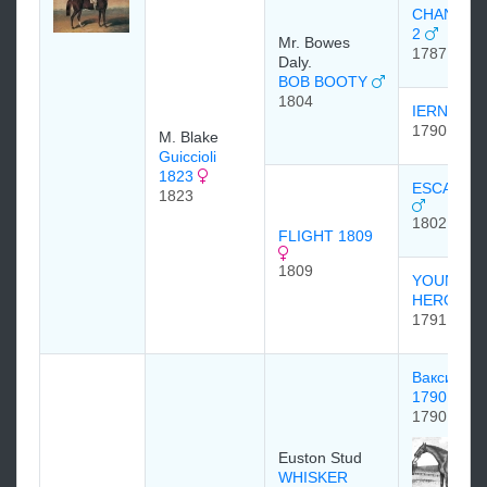
CHANTIC
2
Mr. Bowes
1787
Daly.
BOB BOOTY
1804
IERNE 17
1790
M. Blake
Guiccioli
1823
ESCAPE 1
1823
1802
FLIGHT 1809
1809
YOUNG
HEROINE
1791
Вакси (WA
1790
1790
Euston Stud
WHISKER