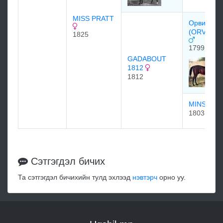
MISS PRATT
Орвилль
(ORVILLE
1825
1799
GADABOUT
1812
1812
MINSTRE
1803
Сэтгэгдэл бичих
Та сэтгэгдэл бичихийн тулд эхлээд
нэвтэрч
орно уу.