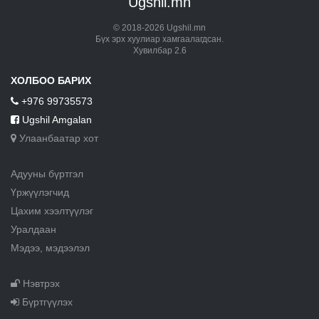
Ugshil.mn
© 2018-2026 Ugshil.mn
Бүх эрх хуулиар хамгаалагдсан.
Хувилбар 2.6
ХОЛБОО БАРИХ
+976 99735573
Ugshil Amgalan
Улаанбаатар хот
Адууны бүртгэл
Үржүүлэгчид
Цахим хээлтүүлэг
Уралдаан
Мэдээ, мэдээлэл
Нэвтрэх
Бүртгүүлэх