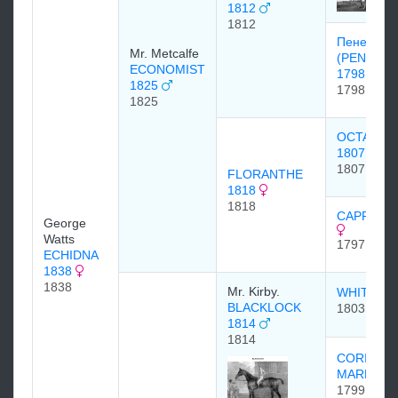
1812
1812
Пенелоп
Mr. Metcalfe
(PENELOP
ECONOMIST
1798
1825
1798
1825
OCTAVIAN
1807
1807
FLORANTHE
1818
1818
CAPRICE 
George
Watts
1797
ECHIDNA
1838
1838
Mr. Kirby.
WHITELO
BLACKLOCK
1803
1814
1814
CORIAND
MARE
1799