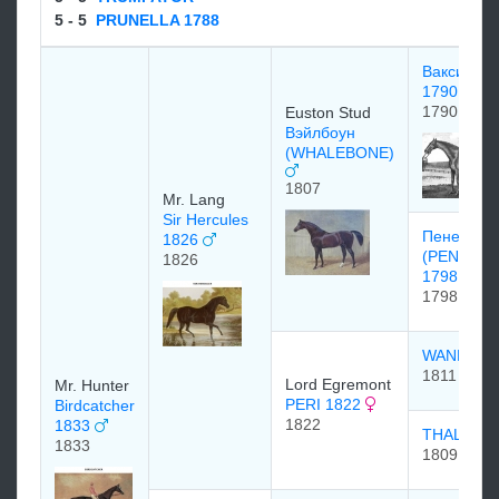
5 - 5
PRUNELLA 1788
Вакси (WA
1790
1790
Euston Stud
Вэйлбоун
(WHALEBONE)
1807
Mr. Lang
Sir Hercules
Пенелоп
1826
(PENELOP
1826
1798
1798
WANDER
1811
Lord Egremont
Mr. Hunter
PERI 1822
Birdcatcher
1822
1833
THALEST
1833
1809