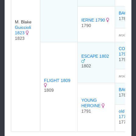
BAGOT 
1780
IERNE 1790
M. Blake
1790
Guiccioli
1823
мэдээлэ
1823
COMMO
1793
ESCAPE 1802
1793
1802
мэдээлэ
FLIGHT 1809
BAGOT 
1809
1780
YOUNG
HEROINE
1791
old hero
1775
1775