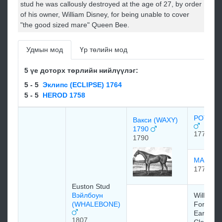
stud he was callously destroyed at the age of 27, by order
of his owner, William Disney, for being unable to cover
"the good sized mare" Queen Bee.
Удмын мод
Үр төлийн мод
5 үе доторх төрлийн нийлүүлэг:
5 - 5
Эклипс (ECLIPSE) 1764
5 - 5
HEROD 1758
POT8OS
Вакси (WAXY)
1790
1773
1790
MARIA 
1777
Euston Stud
Вэйлбоун
William
(WHALEBONE)
Fortescu
Earl of
1807
Clermon