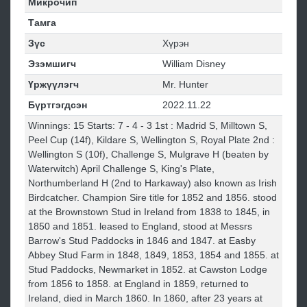
Микрочип
Тамга
Зүс
Хүрэн
Эзэмшигч
William Disney
Үржүүлэгч
Mr. Hunter
Бүртгэгдсэн
2022.11.22
Winnings: 15 Starts: 7 - 4 - 3 1st : Madrid S, Milltown S,
Peel Cup (14f), Kildare S, Wellington S, Royal Plate 2nd :
Wellington S (10f), Challenge S, Mulgrave H (beaten by
Waterwitch) April Challenge S, King's Plate,
Northumberland H (2nd to Harkaway) also known as Irish
Birdcatcher. Champion Sire title for 1852 and 1856. stood
at the Brownstown Stud in Ireland from 1838 to 1845, in
1850 and 1851. leased to England, stood at Messrs
Barrow's Stud Paddocks in 1846 and 1847. at Easby
Abbey Stud Farm in 1848, 1849, 1853, 1854 and 1855. at
Stud Paddocks, Newmarket in 1852. at Cawston Lodge
from 1856 to 1858. at England in 1859, returned to
Ireland, died in March 1860. In 1860, after 23 years at