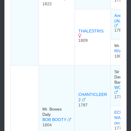
1822
Алексан
(ALEXA
1782
THALESTRIS
1809
Mr. Glos
RIVAL 1
1800
Sir Char
Davers, 
Baronet
WOODP
CHANTICLEER
1773
2
1787
Mr. Bowes
ECLIPS
Daly.
MARE 1
BOB BOOTY
(eclipse
1804
1778