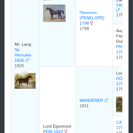
TRUMP
Пенелоп
1782
(PENELOPE)
1798
1798
Augustu
FitzRoy, 
Duke of 
Mr. Lang
PRUNEL
Sir
1788
Hercules
1788
1826
1826
Lord Eg
GOHAN
1790
1790
WANDERER
1811
CATHER
Lord Egremont
1795
PERI 1822
1795