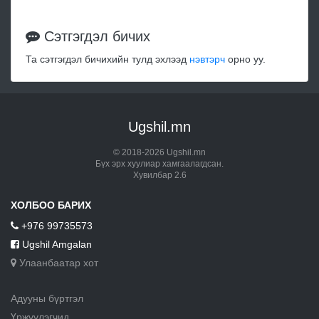
Сэтгэгдэл бичих
Та сэтгэгдэл бичихийн тулд эхлээд
нэвтэрч
орно уу.
Ugshil.mn
© 2018-2026 Ugshil.mn
Бүх эрх хуулиар хамгаалагдсан.
Хувилбар 2.6
ХОЛБОО БАРИХ
+976 99735573
Ugshil Amgalan
Улаанбаатар хот
Адууны бүртгэл
Үржүүлэгчид