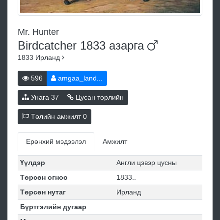
Mr. Hunter
Birdcatcher 1833
азарга
1833
Ирланд
596
amgaa_land...
Унага
37
Цусан төрлийн
Төлийн амжилт
0
Ерөнхий мэдээлэл
Амжилт
Үүлдэр
Англи цэвэр цусны
Төрсөн огноо
1833..
Төрсөн нутаг
Ирланд
Бүртгэлийн дугаар