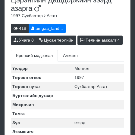
азарга
1997
Сүхбаатар
Асгат
418
amgaa_land...
Унага
8
Цусан төрлийн
Төлийн амжилт
4
Ерөнхий мэдээлэл
Амжилт
Үүлдэр
Монгол
Төрсөн огноо
1997..
Төрсөн нутаг
Сүхбаатар Асгат
Бүртгэлийн дугаар
Микрочип
Тамга
Зүс
зээрд
Эзэмшигч