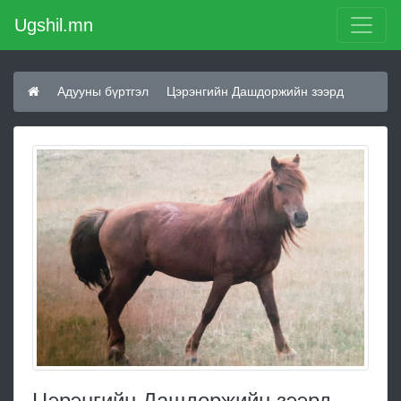
Ugshil.mn
Адууны бүртгэл
Цэрэнгийн Дашдоржийн зээрд
Цэрэнгийн Дашдоржийн зээрд