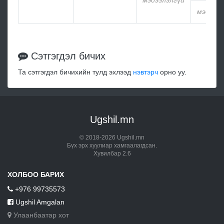
мэдээлэлгүй
мэдээлэ
Сэтгэгдэл бичих
Та сэтгэгдэл бичихийн тулд эхлээд
нэвтэрч
орно уу.
Ugshil.mn
© 2018-2026 Ugshil.mn
Бүх эрх хуулиар хамгаалагдсан.
Хувилбар 2.6
ХОЛБОО БАРИХ
+976 99735573
Ugshil Amgalan
Улаанбаатар хот