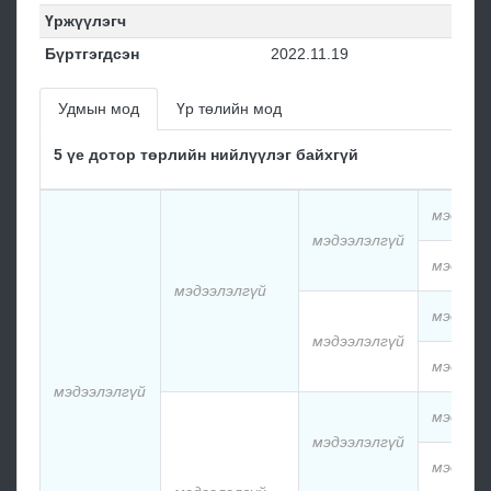
Үржүүлэгч
Бүртгэгдсэн
2022.11.19
Удмын мод
Үр төлийн мод
5 үе дотор төрлийн нийлүүлэг байхгүй
мэдээлэ
мэдээлэлгүй
мэдээлэ
мэдээлэлгүй
мэдээлэ
мэдээлэлгүй
мэдээлэ
мэдээлэлгүй
мэдээлэ
мэдээлэлгүй
мэдээлэ