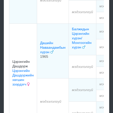
мэдээлэлгүй
мэдээлэ
мэдээлэлгүй
мэдээлэ
Балжидын
мэдээлэ
Цэрэнгийн
хүрэн/
Монгоогийн
Дашийн
мэдээлэ
хүрэн
Наваандамбын
хүрэн
1965
мэдээлэ
Цэрэнгийн
Дашдорж
мэдээлэлгүй
Цэрэнгийн
мэдээлэ
Дашдоржийн
хөгшин
мэдээлэ
зээрдэгч
мэдээлэлгүй
мэдээлэ
мэдээлэлгүй
мэдээлэ