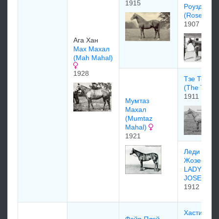
1915
Рoуздрoп
(Rosedrop
1907
Ага Хан
Маx Маxал
(Mah Mahal)
1928
Тзе Тетрар
(The Tetra
1911
Мумтаз
Махал
(Mumtaz
Mahal)
1921
Леди
Жозефине
LADY
JOSEPHI
1912
Хастингс