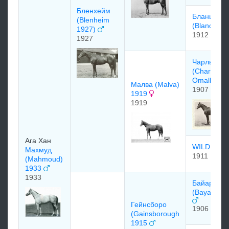
Бленхейм
Бланш
(Blenheim
(Blanche)
1927)
1912
1927
Чаpльз Ом
(Charles
Omalley)
Малва (Malva)
1907
1919
1919
Ага Хан
WILD AR
Махмуд
1911
(Mahmoud)
1933
1933
Бaйaрдо
(Bayardo) 
Гейнсборо
1906
(Gainsborough
1915