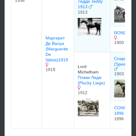
1936
Тедди Teddy
1913
1913
RONDEAU 
Маргерит
1900
Де Валуа
(Marguerite
De
Спирминт
Valois)1919
(Spearmint
Lord
1919
Michelham
1903
Плаки Лидж
(Plucky Liege)
1912
CONCERT
1896
1896