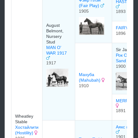
Фэйр Плэй
HASTINGS
(Fair Play)
1905
1893
August
FAIRY GO
Belmont,
1896
Nursery
Stud
MAN O'
Sir James M
WAR 1917
Рок Сэнд (
Sand 1900
1917
1900
Махуба
(Mahubah)
1910
MERRY T
1891
Wheatley
Stable
Аякс (Ajax
Хостайлити
(Hostility)
1901