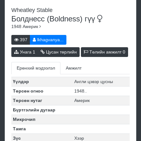
Wheatley Stable
Болднесс (Boldness)
гүү
1948
Америк
397
lkhagvanya...
Унага
1
Цусан төрлийн
Төлийн амжилт
0
Ерөнхий мэдээлэл
Амжилт
Үүлдэр
Англи цэвэр цусны
Төрсөн огноо
1948..
Төрсөн нутаг
Америк
Бүртгэлийн дугаар
Микрочип
Тамга
Зүс
Хээр