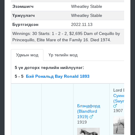
Эзэмшигч
Wheatley Stable
Үржүүлэгч
Wheatley Stable
Бүртгэгдсэн
2022.11.13
Winnings: 30 Starts: 1 - 2 - 2, $2,695 Dam of Cequillo by
Princequillo, Elite Mare of the Family 16. Died 1974.
Удмын мод
Үр төлийн мод
5 үе доторх төрлийн нийлүүлэг:
5 - 5
Бэй Рональд Bay Ronald 1893
Lord Derby
Суинфорд
(Swynford 
Блэндфорд
1907
(Blandford
1919)
1919