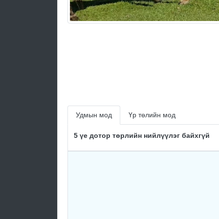
Удмын мод
Үр төлийн мод
5 үе дотор төрлийн нийлүүлэг байхгүй