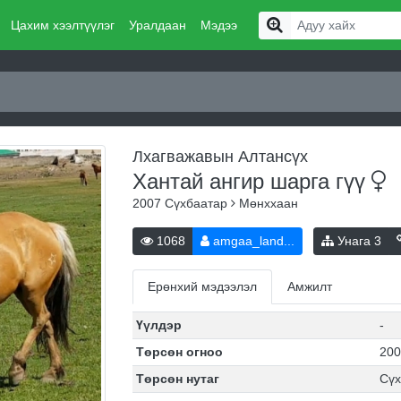
Цахим хээлтүүлэг
Уралдаан
Мэдээ
Лхагважавын Алтансүх
Хантай ангир шарга
гүү
2007
Сүхбаатар
Мөнххаан
1068
amgaa_land...
Унага
3
Ерөнхий мэдээлэл
Амжилт
Үүлдэр
-
Төрсөн огноо
200
Төрсөн нутаг
Сүх