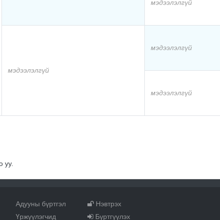
мэдээлэлгүй
мэдээлэлгүй
мэдээлэлгүй
мэдээлэлгүй
 уу.
Адууны бүртгэл
Нэвтрэх
Үржүүлэгчид
Бүртгүүлэх