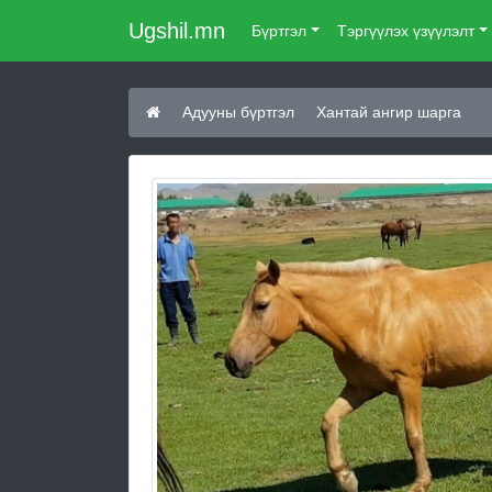
Ugshil.mn
Бүртгэл
Тэргүүлэх үзүүлэлт
Адууны бүртгэл
Хантай ангир шарга