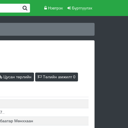
Нэвтрэх
Бүртгүүлэх
Цусан төрлийн
Төлийн амжилт
0
7..
баатар Мөнххаан