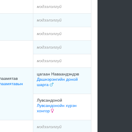
мэдээлэлгүй
мэдээлэлгүй
мэдээлэлгүй
мэдээлэлгүй
мэдээлэлгүй
цагаан Наваандэндэв
лаамятав
Дашнэрэнгийн доной
лаамятавын
шарга
Лувсандоной
Лувсандонойн хүрэн
хонгор
мэдээлэлгүй