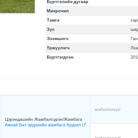
Бүртгэлийн дугаар
Микрочип
Тамга
сар
Зүс
ша
Эзэмшигч
Га
Үржүүлэгч
Лха
Бүртгэгдсэн
201
мэдээлэлгүй
Цэрэндашийн Жамбалсүрэн/Жамбага
Ажнай Бат-эрдэнийн жамбага буурал
мэдээлэлгүй