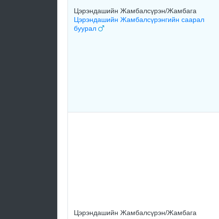
Цэрэндашийн Жамбалсүрэн/Жамбага
Цэрэндашийн Жамбалсүрэнгийн саарал
буурал
Цэрэндашийн Жамбалсүрэн/Жамбага