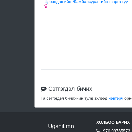
Цэрэндашийн Жамбалсүрэнгийн шарга гүү
Сэтгэгдэл бичих
Та сэтгэгдэл бичихийн тулд эхлээд
нэвтэрч
орно
ХОЛБОО БАРИХ
Ugshil.mn
+976 99735573