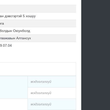
ан дэвсгэртэй 5 хошуу
рга
нболдын Оюунболд
гважавын Алтансүх
9.07.04
мэдээлэлгүй
мэдээлэлгүй
мэдээлэлгүй