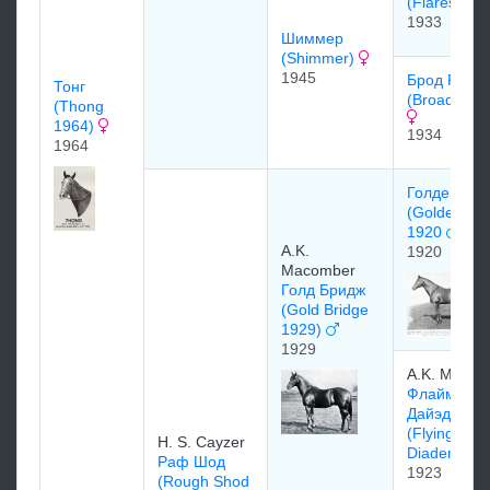
(Flares)
1933
Шиммер
(Shimmer)
1945
Брод Рипп
Тонг
(Broad Ripp
(Thong
1964)
1934
1964
Голден Бос
(Golden Bo
1920
A.K.
1920
Macomber
Голд Бридж
(Gold Bridge
1929)
1929
A.K. Macom
Флайминг
Дайэдем
(Flying
H. S. Cayzer
Diadem)
Раф Шод
1923
(Rough Shod