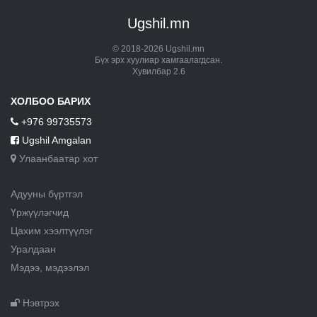
Ugshil.mn
© 2018-2026 Ugshil.mn
Бүх эрх хуулиар хамгаалагдсан.
Хувилбар 2.6
ХОЛБОО БАРИХ
+976 99735573
Ugshil Amgalan
Улаанбаатар хот
Адууны бүртгэл
Үржүүлэгчид
Цахим хээлтүүлэг
Уралдаан
Мэдээ, мэдээлэл
Нэвтрэх