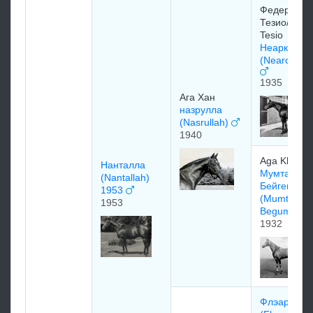
Федерико
Тезио/Fede
Tesio
Неарко
(Nearco) 1
1935
Ага Хан
назрулла
(Nasrullah)
1940
Aga Khan
Нанталла
Mумтаз
(Nantallah)
Бeйгeм
1953
(Mumtaz
1953
Begum)
1932
Флэарс