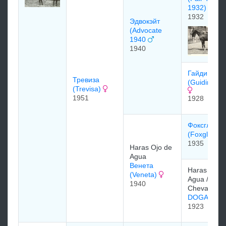
1932)
1932
Эдвокэйт
(Advocate
1940
1940
Гайдинг Ст
Тревиза
(Guiding St
(Trevisa)
1951
1928
Фоксглав
(Foxglove)
1935
Haras Ojo de
Agua
Венета
Haras Ojo 
(Veneta)
Agua / Mr. 
1940
Chevalier
DOGARES
1923