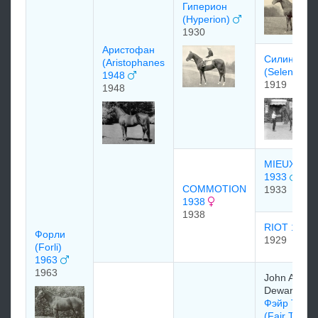
Гиперион
(Hyperion)
1930
Аристофан
Силин
(Aristophanes
(Selene)
1948
1919
1948
MIEUXCE
1933
COMMOTION
1933
1938
1938
RIOT 1929
Форли
1929
(Forli)
1963
1963
John Arthur
Dewar
Фэйр Трай
(Fair Trial