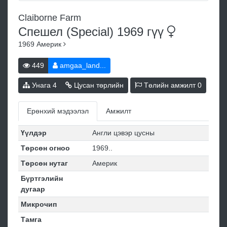
Claiborne Farm
Спешел (Special) 1969
гүү
1969
Америк
449
amgaa_land...
Унага
4
Цусан төрлийн
Төлийн амжилт
0
Ерөнхий мэдээлэл
Амжилт
Үүлдэр
Англи цэвэр цусны
Төрсөн огноо
1969..
Төрсөн нутаг
Америк
Бүртгэлийн
дугаар
Микрочип
Тамга