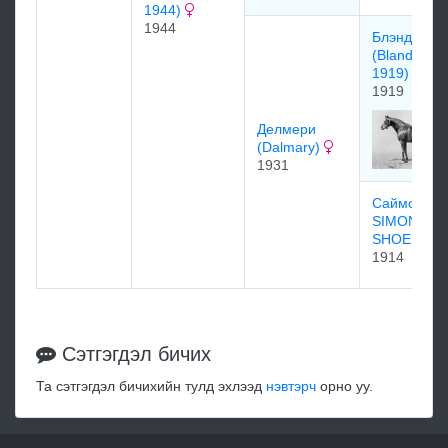
1944)
1944
Блэндфорд
(Blandford
1919)
1919
Делмери
(Dalmary)
1931
Саймонз ш
SIMONS
SHOES
1914
Сэтгэгдэл бичих
Та сэтгэгдэл бичихийн тулд эхлээд
нэвтэрч
орно уу.