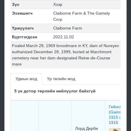
Зүс
Хээр
Эзэмшигч
Claiborne Farm & The Gamely
Corp
Үржүүлэгч
Claiborne Farm
Бүртгэгдсэн
2022.11.02
Foaled March 28, 1969 broodmare in KY, dam of Nureyev
euthanized December 28, 1999, buried at Marchmont
cemetery near her dam designated Reine-de-Course
mare
Удмын мод
Үр төлийн мод
5 үе дотор төрлийн нийлүүлэг байхгүй
Гейнсборо
(Gainsboro
1915
1915
Лоpд Дepби