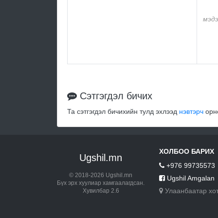
мэдэ
Сэтгэгдэл бичих
Та сэтгэгдэл бичихийн тулд эхлээд
нэвтэрч
орно
ХОЛБОО БАРИХ
Ugshil.mn
+976 99735573
© 2018-2026 Ugshil.mn
Ugshil Amgalan
Бүх эрх хуулиар хамгаалагдсан.
Улаанбаатар хо
Хувилбар 2.6