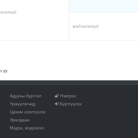
элэлгүй
мэдээлэлгүй
 уу.
Адууны бүртгэл
Нэвтрэх
Үржүүлэгчид
Бүртгүүлэх
Цахим хээлтүүлэг
Уралдаан
т
Мэдээ, мэдээлэл