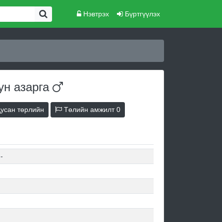
Нэвтрэх
Бүртгүүлэх
иун
азарга
усан төрлийн
Төлийн амжилт
0
-