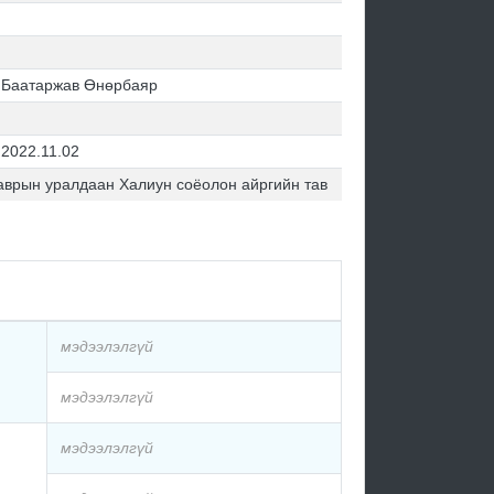
Баатаржав Өнөрбаяр
2022.11.02
хаврын уралдаан Халиун соёолон айргийн тав
мэдээлэлгүй
мэдээлэлгүй
мэдээлэлгүй