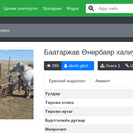
Цахим хээлтүүлэг
Уралдаан
Мэдээ
алиун
Баатаржав Өнөрбаяр хал
386
obold.gbol...
Унага
1
Ц
Ерөнхий мэдээлэл
Амжилт
Үүлдэр
Төрсөн огноо
Төрсөн нутаг
Бүртгэлийн дугаар
Микрочип