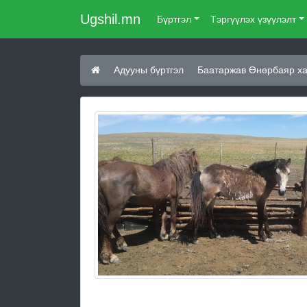
Ugshil.mn
Бүртгэл
Тэргүүлэх үзүүлэлт
Адууны бүртгэл
Баатаржав Өнөрбаяр х