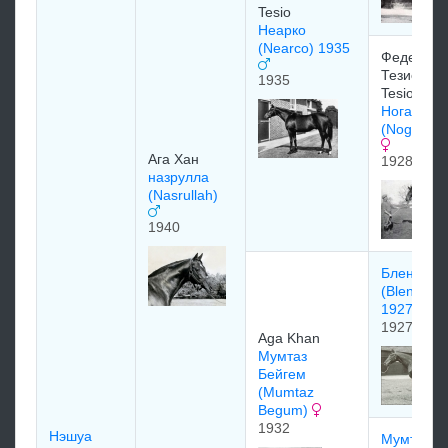
Tesio
Неарко
(Nearco) 1935
Федерико
Тезио/Fed
1935
Tesio
Ногара
(Nogara) 
Ага Хан
1928
назрулла
(Nasrullah)
1940
Бленхейм
(Blenheim
1927)
1927
Aga Khan
Mумтаз
Бeйгeм
(Mumtaz
Begum)
1932
Нэшуа
Мумтаз М