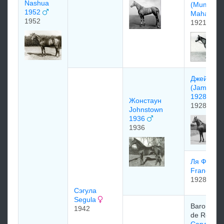
Nashua
(Mumtaz
1952
Mahal)
1952
1921
Джеймста
(Jamesto
1928
Жонстаун
1928
Johnstown
1936
1936
Ля Франс 
France)
1928
Сэгула
Segula
Baron Mau
1942
de Rothsch
Сарданап