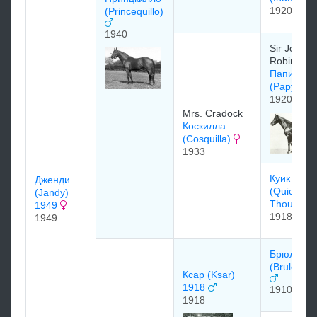
1920
(Princequillo)
1940
Sir John
Robinson
Папирус
(Papyrus)
1920
Mrs. Cradock
Коскилла
(Cosquilla)
1933
Куик Фёт
Дженди
(Quick
(Jandy)
Thought)
1949
1918
1949
Брюлёр
(Bruleur) 
Ксар (Ksar)
1918
1910
1918