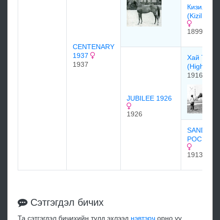
Кизил Кур
(Kizil Kou
1899
CENTENARY
1937
Хай Тайм
1937
(High Tim
1916
JUBILEE 1926
1926
SAND
POCKET 
1913
Сэтгэгдэл бичих
Та сэтгэгдэл бичихийн тулд эхлээд
нэвтэрч
орно уу.