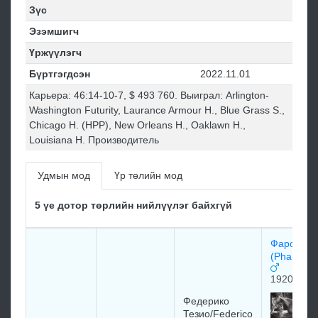
Зүс
Эзэмшигч
Үржүүлэгч
Бүртгэгдсэн
2022.11.01
Карьера: 46:14-10-7, $ 493 760. Выиграл: Arlington-
Washington Futurity, Laurance Armour H., Blue Grass S.,
Chicago H. (НРР), New Orleans H., Oaklawn H.,
Louisiana H. Производитель
Удмын мод
Үр төлийн мод
5 үе дотор төрлийн нийлүүлэг байхгүй
Фарос
(Pharos) 
1920
Федерико
Тезио/Federico