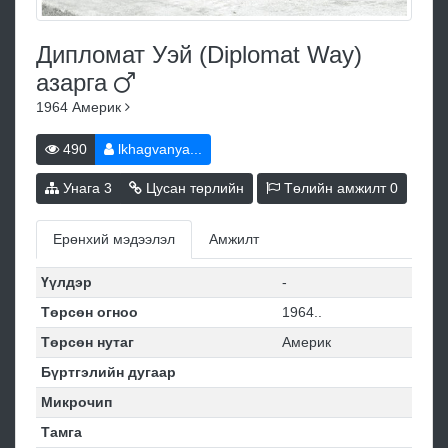
Дипломат Уэй (Diplomat Way)
азарга
1964
Америк
490
lkhagvanya...
Унага
3
Цусан төрлийн
Төлийн амжилт
0
Ерөнхий мэдээлэл
Амжилт
Үүлдэр
-
Төрсөн огноо
1964..
Төрсөн нутаг
Америк
Бүртгэлийн дугаар
Микрочип
Тамга