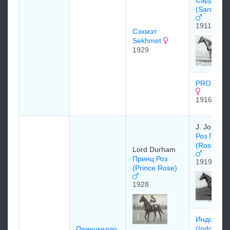
(Sardanap
1911
Сэхмэт
Sekhmet
1929
PROSOP
1916
J. Joubert
Роз Прин
(Rose Prin
Lord Durham
Принц Роз
1919
(Prince Rose)
1928
Индоленс
(Indolenc
Принцкилло