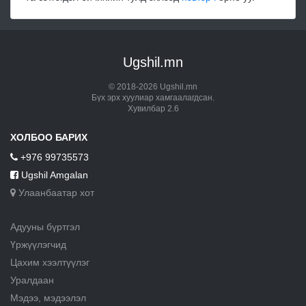
Ugshil.mn
© 2018-2026 Ugshil.mn
Бүх эрх хуулиар хамгаалагдсан.
Хувилбар 2.6
ХОЛБОО БАРИХ
+976 99735573
Ugshil Amgalan
Улаанбаатар хот
Адууны бүртгэл
Үржүүлэгчид
Цахим хээлтүүлэг
Уралдаан
Мэдээ, мэдээлэл