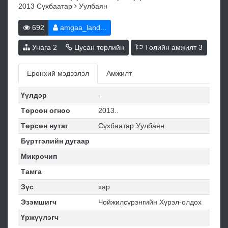
2013
Сүхбаатар
Уулбаян
692
amgaa_land...
Унага
2
Цусан төрлийн
Төлийн амжилт
3
Ерөнхий мэдээлэл
Амжилт
Үүлдэр
-
Төрсөн огноо
2013..
Төрсөн нутаг
Сүхбаатар Уулбаян
Бүртгэлийн дугаар
Микрочип
Тамга
Зүс
хар
Эзэмшигч
Чойжилсүрэнгийн Хүрэл-олдох
Үржүүлэгч