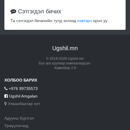
Сэтгэгдэл бичих
Та сэтгэгдэл бичихийн тулд эхлээд
нэвтэрч
орно уу.
Ugshil.mn
© 2018-2026 Ugshil.mn
Бүх эрх хуулиар хамгаалагдсан.
Хувилбар 2.6
ХОЛБОО БАРИХ
+976 99735573
Ugshil Amgalan
Улаанбаатар хот
Адууны бүртгэл
Үржүүлэгчид