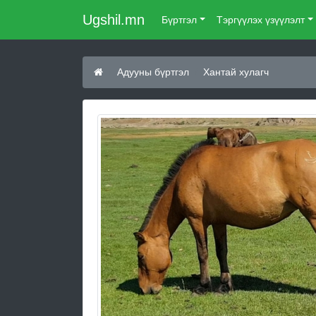
Ugshil.mn
Бүртгэл
Тэргүүлэх үзүүлэлт
Адууны бүртгэл
Хантай хулагч