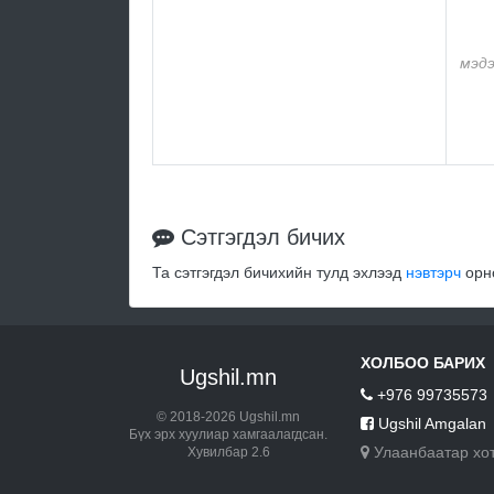
мэдэ
Сэтгэгдэл бичих
Та сэтгэгдэл бичихийн тулд эхлээд
нэвтэрч
орно
ХОЛБОО БАРИХ
Ugshil.mn
+976 99735573
© 2018-2026 Ugshil.mn
Ugshil Amgalan
Бүх эрх хуулиар хамгаалагдсан.
Улаанбаатар хо
Хувилбар 2.6