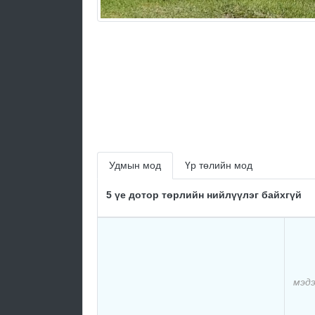
Удмын мод
Үр төлийн мод
5 үе дотор төрлийн нийлүүлэг байхгүй
мэдэ