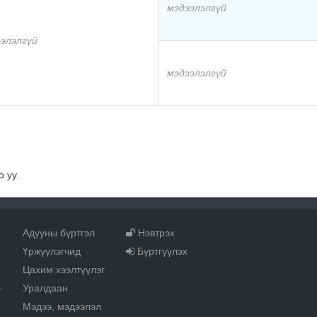
мэдээлэлгүй
элэлгүй
мэдээлэлгүй
 уу.
Адууны бүртгэл
Нэвтрэх
Үржүүлэгчид
Бүртгүүлэх
Цахим хээлтүүлэг
Уралдаан
т
Мэдээ, мэдээлэл