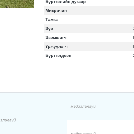
Бүртгэлийн дугаар
Микрочип
Тамга
Зүс
Эзэмшигч
Үржүүлэгч
Бүртгэгдсэн
мэдээлэлгүй
элэлгүй
мэдээлэлгүй