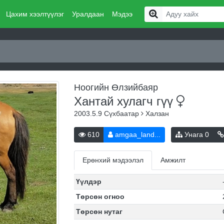
Цахим хээлтүүлэг
Уралдаан
Мэдээ
Ноогийн Өлзийбаяр
Хантай хулагч
гүү
2003.5.9
Сүхбаатар
Халзан
610
amgaa_land...
Унага
0
Ерөнхий мэдээлэл
Амжилт
Үүлдэр
Төрсөн огноо
Төрсөн нутаг