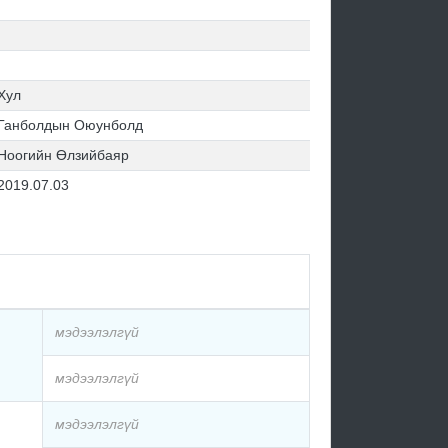
Хул
Ганболдын Оюунболд
Ноогийн Өлзийбаяр
2019.07.03
мэдээлэлгүй
мэдээлэлгүй
мэдээлэлгүй