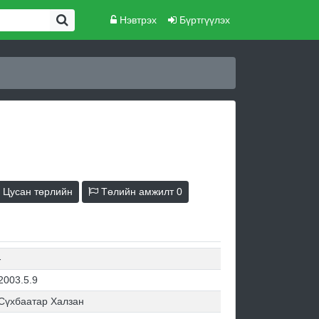
Нэвтрэх
Бүртгүүлэх
Цусан төрлийн
Төлийн амжилт
0
-
2003.5.9
Сүхбаатар Халзан