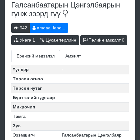
Галсанбаатарын Цэнгэлбаярын
гүнж зээрд
гүү
642
amgaa_land...
Унага
1
Цусан төрлийн
Төлийн амжилт
0
Ерөнхий мэдээлэл
Амжилт
Үүлдэр
-
Төрсөн огноо
Төрсөн нутаг
Бүртгэлийн дугаар
Микрочип
Тамга
Зүс
Эзэмшигч
Галсанбаатарын Цэнгэлбаяр