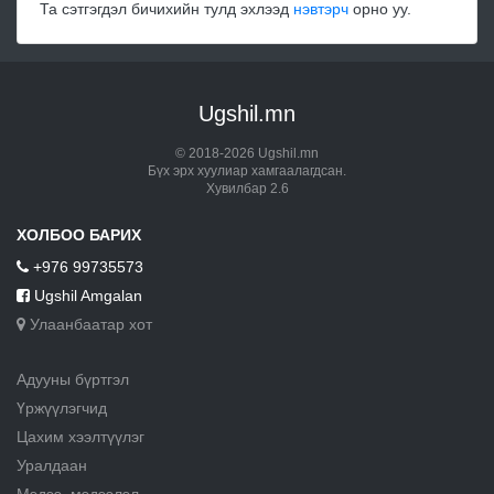
Та сэтгэгдэл бичихийн тулд эхлээд
нэвтэрч
орно уу.
Ugshil.mn
© 2018-2026 Ugshil.mn
Бүх эрх хуулиар хамгаалагдсан.
Хувилбар 2.6
ХОЛБОО БАРИХ
+976 99735573
Ugshil Amgalan
Улаанбаатар хот
Адууны бүртгэл
Үржүүлэгчид
Цахим хээлтүүлэг
Уралдаан