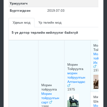
Үржүүлэгч
Бүртгэгдсэн
2019.07.03
Удмын мод
Үр төлийн мод
5 үе дотор төрлийн нийлүүлэг байхгүй
Морин
Тойруул
Морин
тойруул
Их Салх
Морин
Тойруулга
1970
морин
тойруулгын
Алтангадас
Морин
тойруулга
1975
Морин
Мятавы
тойруулгын
Шагдарж
сарт
Морин
1986