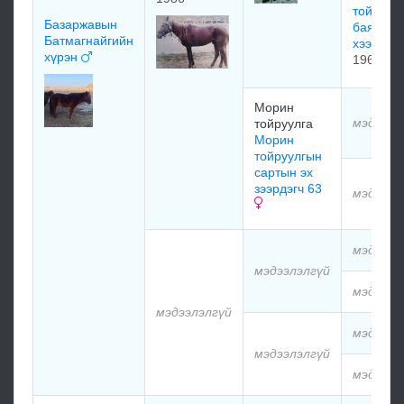
тойруул
Базаржавын
баянцаг
Батмагнайгийн
хээрэгч
хүрэн
1964
Морин
мэдээлэ
тойруулга
Морин
тойруулгын
сартын эх
зээрдэгч 63
мэдээлэ
мэдээлэ
мэдээлэлгүй
мэдээлэ
мэдээлэлгүй
мэдээлэ
мэдээлэлгүй
мэдээлэ