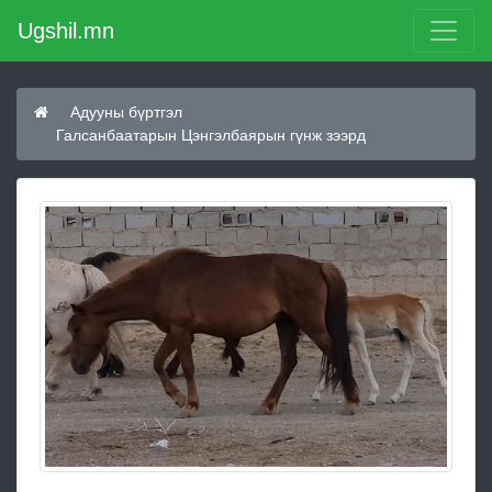
Ugshil.mn
Адууны бүртгэл
Галсанбаатарын Цэнгэлбаярын гүнж зээрд