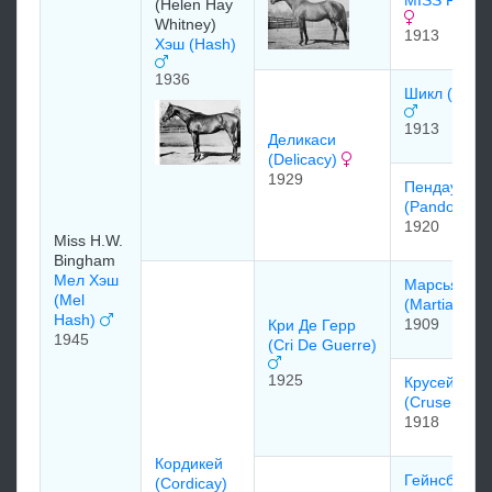
MISS PUZZ
(Helen Hay
Whitney)
1913
Хэш (Hash)
1936
Шикл (Chicl
1913
Деликаси
(Delicacy)
1929
Пендауди
(Pandowdy)
1920
Miss H.W.
Bingham
Мел Хэш
Марсьяль
(Mel
(Martial)
Hash)
1909
Кри Де Герр
1945
(Cri De Guerre)
1925
Крусей
(Cruseilles)
1918
Кордикей
Гейнсборо
(Cordicay)