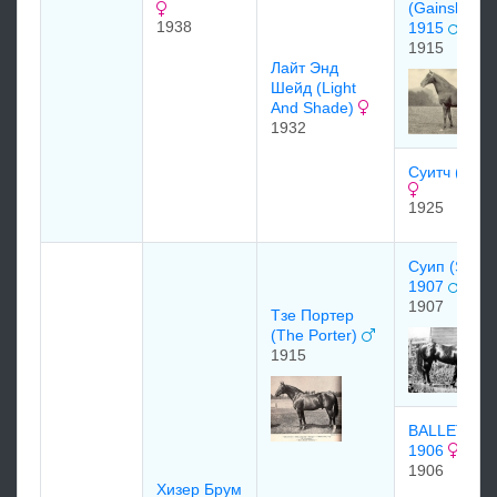
(Gainsboro
1938
1915
1915
Лайт Энд
Шейд (Light
And Shade)
1932
Суитч (Switc
1925
Суип (Swee
1907
1907
Тзе Портер
(The Porter)
1915
BALLET GIR
1906
1906
Хизер Брум