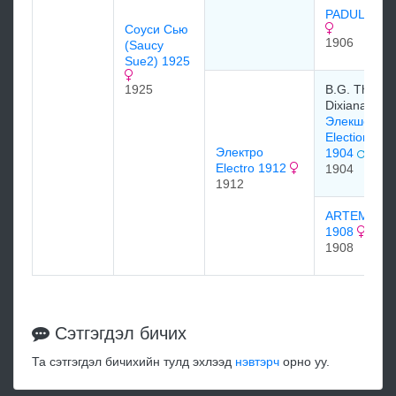
PADULA 19
Соуси Сью
1906
(Saucy
Sue2) 1925
1925
B.G. Thoma
Dixiana Stud
Элекшение
Electioneer
Электро
1904
Electro 1912
1904
1912
ARTEMISIA
1908
1908
Сэтгэгдэл бичих
Та сэтгэгдэл бичихийн тулд эхлээд
нэвтэрч
орно уу.