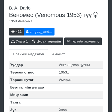
B. A. Dario
Веномес (Venomous 1953)
гүү
1953
Америк
411
amgaa_land...
Унага
1
Цусан төрлийн
Төлийн амжилт
0
Ерөнхий мэдээлэл
Амжилт
Үүлдэр
Англи цэвэр цусны
Төрсөн огноо
1953..
Төрсөн нутаг
Америк
Бүртгэлийн дугаар
Микрочип
Тамга
Зүс
Хээр