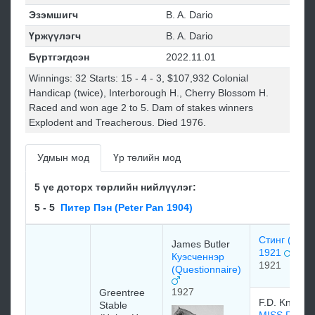
Эзэмшигч
B. A. Dario
Үржүүлэгч
B. A. Dario
Бүртгэгдсэн
2022.11.01
Winnings: 32 Starts: 15 - 4 - 3, $107,932 Colonial
Handicap (twice), Interborough H., Cherry Blossom H.
Raced and won age 2 to 5. Dam of stakes winners
Explodent and Treacherous. Died 1976.
Удмын мод
Үр төлийн мод
5 үе доторх төрлийн нийлүүлэг:
5 - 5
Питер Пэн (Peter Pan 1904)
Стинг (Sting
James Butler
1921
Куэсченнэр
1921
(Questionnaire)
1927
Greentree
F.D. Knight
Stable