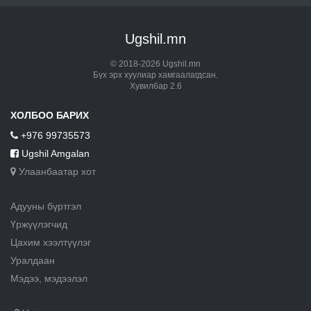
Ugshil.mn
© 2018-2026 Ugshil.mn
Бүх эрх хуулиар хамгаалагдсан.
Хувилбар 2.6
ХОЛБОО БАРИХ
+976 99735573
Ugshil Amgalan
Улаанбаатар хот
Адууны бүртгэл
Үржүүлэгчид
Цахим хээлтүүлэг
Уралдаан
Мэдээ, мэдээлэл