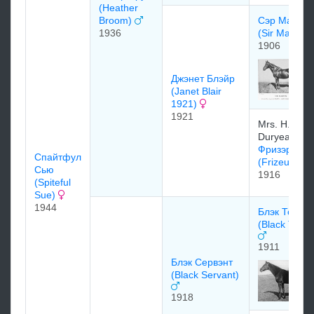
(Heather
Broom)
Сэр Мартин
1936
(Sir Martin)
1906
Джэнет Блэйр
(Janet Blair
1921)
1921
Mrs. H.B.
Duryea
Фризэр
Спайтфул
(Frizeur)
Сью
1916
(Spiteful
Sue)
1944
Блэк Тони
(Black Toney
1911
Блэк Сервэнт
(Black Servant)
1918