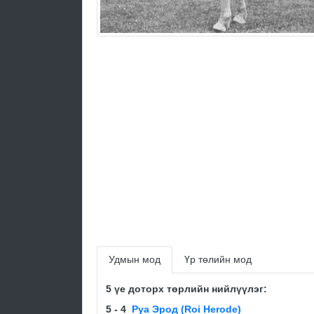
Удмын мод
Үр төлийн мод
5 үе доторх төрлийн нийлүүлэг:
5 - 4
Руа Эрод (Roi Herode)