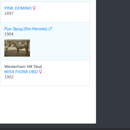
PINK DOMINO
1897
Руа Эрод (Roi Herode)
1904
Westerham Hill Stud
MISS FIORA 1902
1902