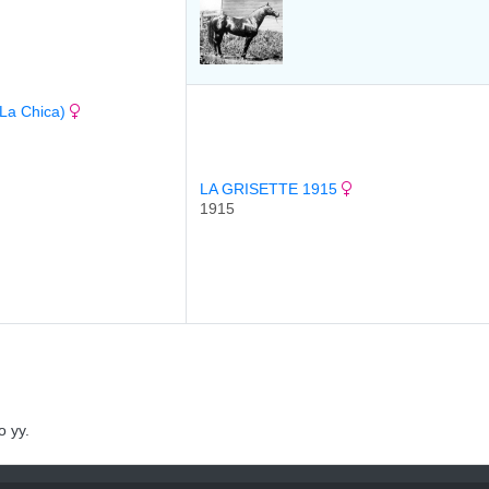
(La Chica)
LA GRISETTE 1915
1915
 уу.