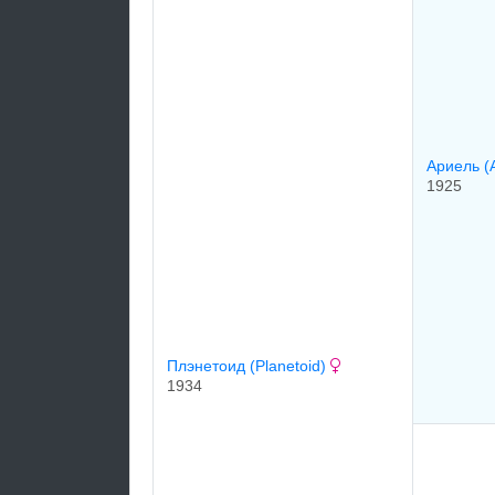
Ариель (A
1925
Плэнетоид (Planetoid)
1934