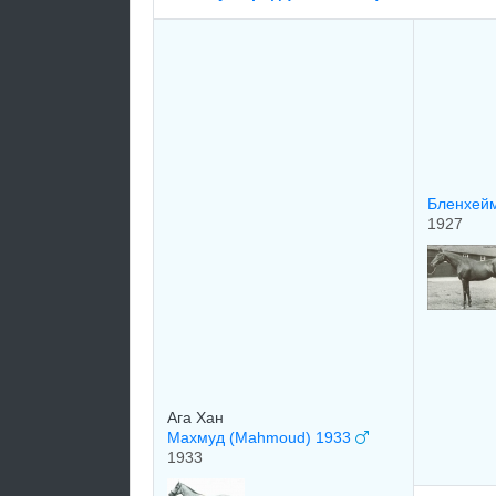
Бленхейм
1927
Ага Хан
Махмуд (Mahmoud) 1933
1933