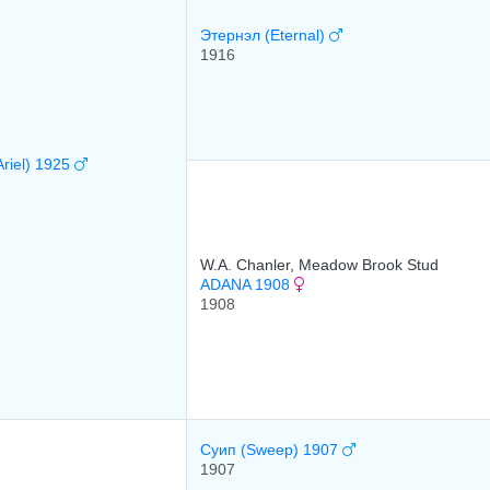
Этернэл (Eternal)
1916
riel) 1925
W.A. Chanler, Meadow Brook Stud
ADANA 1908
1908
Суип (Sweep) 1907
1907