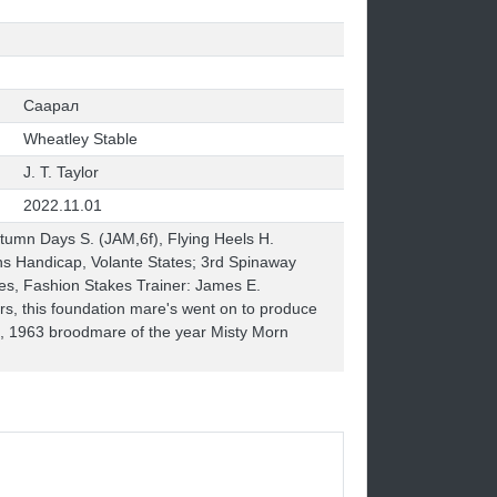
Саарал
Wheatley Stable
J. T. Taylor
2022.11.01
Autumn Days S. (JAM,6f), Flying Heels H.
ins Handicap, Volante States; 3rd Spinaway
kes, Fashion Stakes Trainer: James E.
s, this foundation mare's went on to produce
s, 1963 broodmare of the year Misty Morn