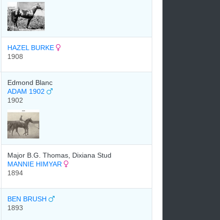
HAZEL BURKE
1908
Edmond Blanc
ADAM 1902
1902
Major B.G. Thomas, Dixiana Stud
MANNIE HIMYAR
1894
BEN BRUSH
1893