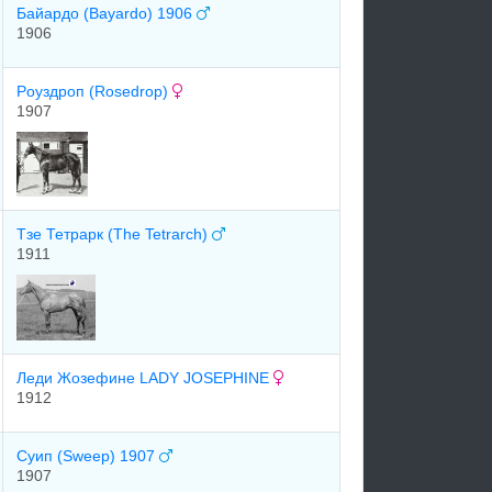
Бaйaрдо (Bayardo) 1906
1906
Рoуздрoп (Rosedrop)
1907
Тзе Тетрарк (The Tetrarch)
1911
Леди Жозефине LADY JOSEPHINE
1912
Суип (Sweep) 1907
1907