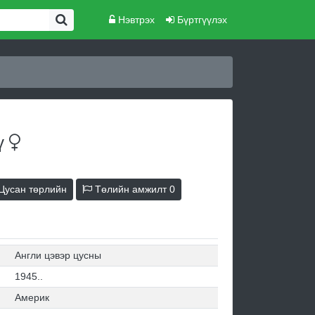
Нэвтрэх
Бүртгүүлэх
ү
Цусан төрлийн
Төлийн амжилт
0
Англи цэвэр цусны
1945..
Америк