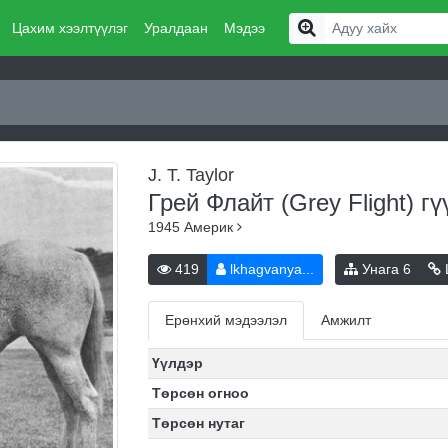
Цахим хээлтүүлэг
Уралдаан
Мэдээ
J. T. Taylor
Грей Флайт (Grey Flight)
гү
1945
Америк
419
lkhagvanya...
Унага
6
Ерөнхий мэдээлэл
Амжилт
Үүлдэр
Төрсөн огноо
Төрсөн нутаг