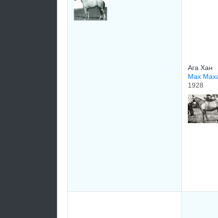
Ага Хан
Маx Маx
1928