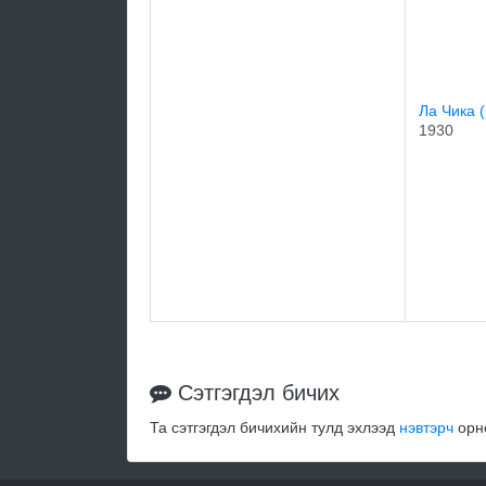
Ла Чика 
1930
Сэтгэгдэл бичих
Та сэтгэгдэл бичихийн тулд эхлээд
нэвтэрч
орно