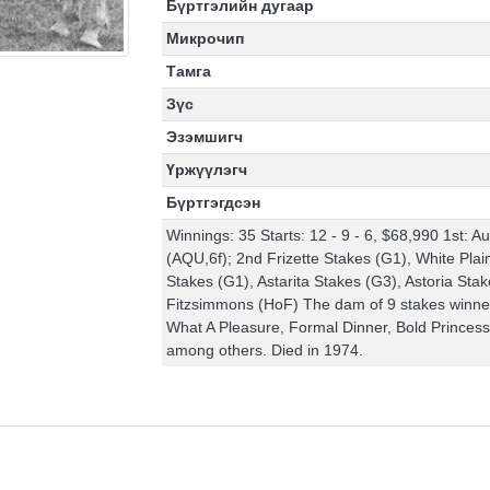
Бүртгэлийн дугаар
Микрочип
Тамга
Зүс
Эзэмшигч
Үржүүлэгч
Бүртгэгдсэн
Winnings: 35 Starts: 12 - 9 - 6, $68,990 1st: 
(AQU,6f); 2nd Frizette Stakes (G1), White Pla
Stakes (G1), Astarita Stakes (G3), Astoria Sta
Fitzsimmons (HoF) The dam of 9 stakes winner
What A Pleasure, Formal Dinner, Bold Princes
among others. Died in 1974.