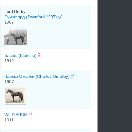
Lord Derby
Суинфорд (Swynford 1907)
1907
Бланш (Blanche)
1912
Чаpльз Омэлли (Charles Omalley)
1907
WILD ARUM
1911