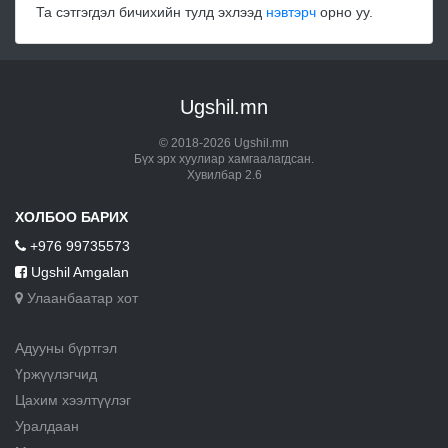
Та сэтгэгдэл бичихийн тулд эхлээд
нэвтэрч
орно уу.
Ugshil.mn
© 2018-2026 Ugshil.mn
Бүх эрх хуулиар хамгаалагдсан.
Хувилбар 2.6
ХОЛБОО БАРИХ
+976 99735573
Ugshil Amgalan
Улаанбаатар хот
Адууны бүртгэл
Үржүүлэгчид
Цахим хээлтүүлэг
Уралдаан