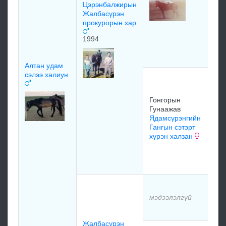
Цэрэнбалжирын
Ло
Жалбасүрэн
Ба
прокурорын хар
Ло
өс
1994
хү
Алтан удам
сэлээ халиун
Го
Гу
хү
Гонгорын
19
Гунаажав
Ядамсүрэнгийн
Гангын сэтэрт
хүрэн халзан
мэ
мэ
мэдээлэлгүй
мэ
Жалбасүрэн