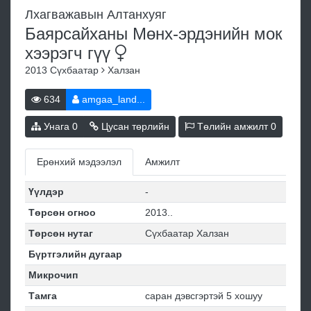
Лхагважавын Алтанхуяг
Баярсайханы Мөнх-эрдэнийн мок
хээрэгч
гүү
2013
Сүхбаатар
Халзан
634
amgaa_land...
Унага
0
Цусан төрлийн
Төлийн амжилт
0
Ерөнхий мэдээлэл
Амжилт
Үүлдэр
-
Төрсөн огноо
2013..
Төрсөн нутаг
Сүхбаатар Халзан
Бүртгэлийн дугаар
Микрочип
Тамга
саран дэвсгэртэй 5 хошуу