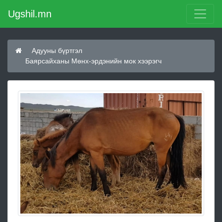
Ugshil.mn
Адууны бүртгэл
Баярсайханы Мөнх-эрдэнийн мок хээрэгч