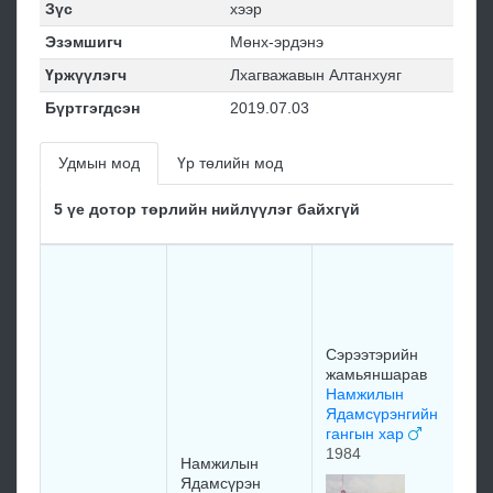
Зүс
хээр
Эзэмшигч
Мөнх-эрдэнэ
Үржүүлэгч
Лхагважавын Алтанхуяг
Бүртгэгдсэн
2019.07.03
Удмын мод
Үр төлийн мод
5 үе дотор төрлийн нийлүүлэг байхгүй
Сэ
Да
Сэ
Да
ха
Сэрээтэрийн
19
жамьяншарав
Намжилын
Ядамсүрэнгийн
гангын хар
1984
Намжилын
Ядамсүрэн
Ба