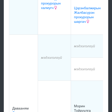
өв
прокурорын
Гу
халиугч
Цэрэнбалжирын
Жалбасүрэн
19
прокурорын
шаргач
мэ
мэ
мэдээлэлгүй
мэ
мэдээлэлгүй
мэ
мэдээлэлгүй
мэ
Мо
То
Мо
то
Их
Морин
Давааням
19
Тойруулга