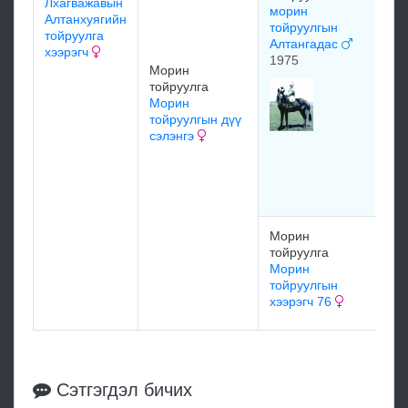
Лхагважавын
морин
Алтанхуягийн
тойруулгын
тойруулга
Алтангадас
хээрэгч
1975
Морин
тойруулга
Мя
Морин
Ша
тойруулгын дүү
Мо
сэлэнгэ
то
ба
хэ
19
Морин
мэ
тойруулга
Морин
тойруулгын
мэ
хээрэгч 76
Сэтгэгдэл бичих