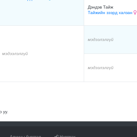
Дэндэв Тайж
Тайжийн зээрд халзан
мэдээлэлгүй
мэдээлэлгүй
мэдээлэлгүй
 уу.
Адууны бүртгэл
Нэвтрэх