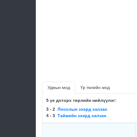
Удмын мод
Үр төлийн мод
5 үе доторх төрлийн нийлүүлэг:
3 - 2
Лосолын зээрд халзан
4 - 3
Тайжийн зээрд халзан