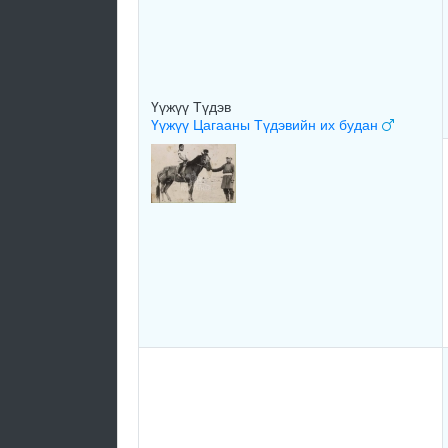
Үүжүү Түдэв
Үүжүү Цагааны Түдэвийн их будан