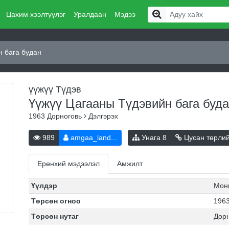
Цахим хээлтүүлэг
Уралдаан
Мэдээ
н бага будан
үүжүү Түдэв
Үүжүү Цагааны Түдэвийн бага буд
1963
Дорноговь
Дэлгэрэх
989
amgaa_land...
Унага
8
Цусан төрли
Ерөнхий мэдээлэл
Амжилт
Үүлдэр
Мон
Төрсөн огноо
1963
Төрсөн нутаг
Дорн