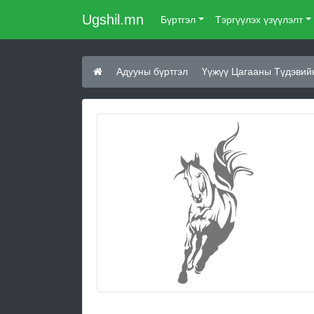
Ugshil.mn
Бүртгэл
Тэргүүлэх үзүүлэлт
Адууны бүртгэл
Үүжүү Цагааны Түдэвий