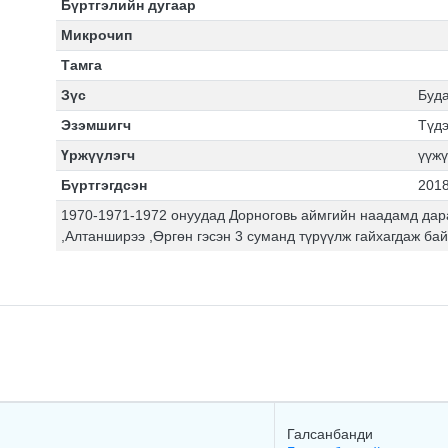
Бүртгэлийн дугаар
Микрочип
Тамга
Зүс
Буд
Эзэмшигч
Түд
Үржүүлэгч
үүжү
Бүртгэгдсэн
2018
1970-1971-1972 онуудад Дорноговь аймгийн наадамд дара
,Алтанширээ ,Өргөн гэсэн 3 суманд түрүүлж гайхагдаж ба
Галсанбанди