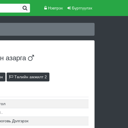
Нэвтрэх
Бүртгүүлэх
ан
азарга
йн
Төлийн амжилт
2
гол
..
оговь Дэлгэрэх