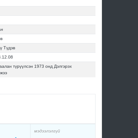
ан
эв
ү Түдэв
.12.08
алан түрүүлсэн 1973 онд Дэлгэрэх
йжээ
мэдээлэлгүй