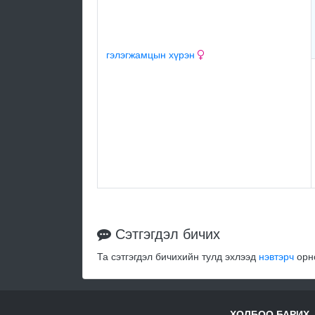
гэлэгжамцын хүрэн
Сэтгэгдэл бичих
Та сэтгэгдэл бичихийн тулд эхлээд
нэвтэрч
орно
ХОЛБОО БАРИХ