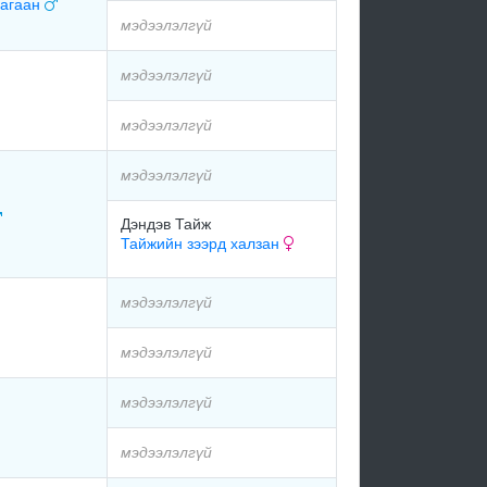
цагаан
мэдээлэлгүй
мэдээлэлгүй
мэдээлэлгүй
мэдээлэлгүй
Дэндэв Тайж
Тайжийн зээрд халзан
мэдээлэлгүй
мэдээлэлгүй
мэдээлэлгүй
мэдээлэлгүй