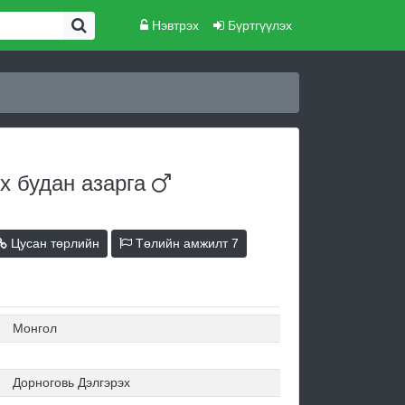
Нэвтрэх
Бүртгүүлэх
их будан
азарга
Цусан төрлийн
Төлийн амжилт
7
Монгол
Дорноговь Дэлгэрэх