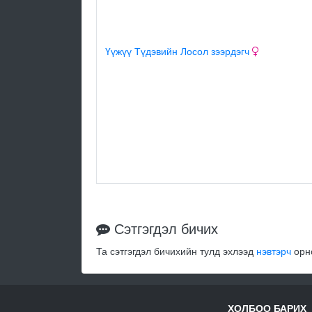
Үүжүү Түдэвийн Лосол зээрдэгч
Сэтгэгдэл бичих
Та сэтгэгдэл бичихийн тулд эхлээд
нэвтэрч
орно
ХОЛБОО БАРИХ