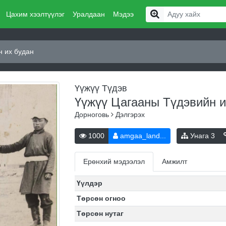
Цахим хээлтүүлэг
Уралдаан
Мэдээ
н их будан
Үүжүү Түдэв
Үүжүү Цагааны Түдэвийн 
Дорноговь
Дэлгэрэх
1000
amgaa_land...
Унага
3
Ерөнхий мэдээлэл
Амжилт
Үүлдэр
Төрсөн огноо
Төрсөн нутаг