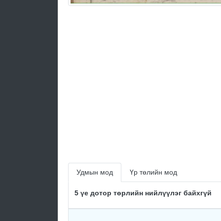
Удмын мод
Үр төлийн мод
5 үе дотор төрлийн нийлүүлэг байхгүй