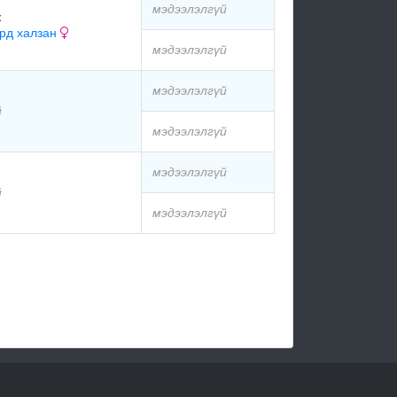
мэдээлэлгүй
ж
эрд халзан
мэдээлэлгүй
мэдээлэлгүй
й
мэдээлэлгүй
мэдээлэлгүй
й
мэдээлэлгүй