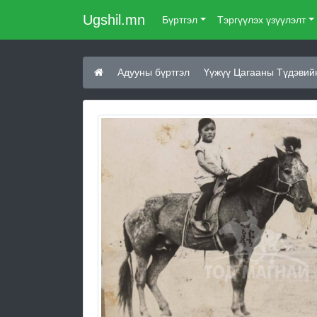
Ugshil.mn
Бүртгэл
Тэргүүлэх үзүүлэлт
Адууны бүртгэл
Үүжүү Цагааны Түдэвий