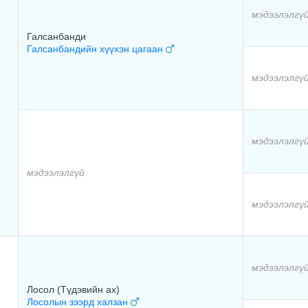
мэдээлэлгү
Галсанбанди
Галсанбандийн хүүхэн цагаан
мэдээлэлгү
мэдээлэлгү
мэдээлэлгүй
мэдээлэлгү
мэдээлэлгү
Лосол (Түдэвийн ах)
Лосолын зээрд халзан