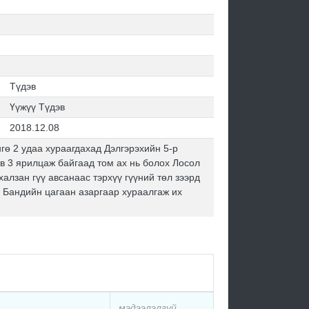
Түдэв
Үүжүү Түдэв
2018.12.08
гө 2 удаа хураагдахад Дэлгэрэхийн 5-р
эв 3 ярилцаж байгаад том ах нь болох Лосол
халзан гүү авсанаас тэрхүү гүүний төл зээрд
н Бандийн цагаан азаргаар хураалгаж их
мэдээлэлгүй