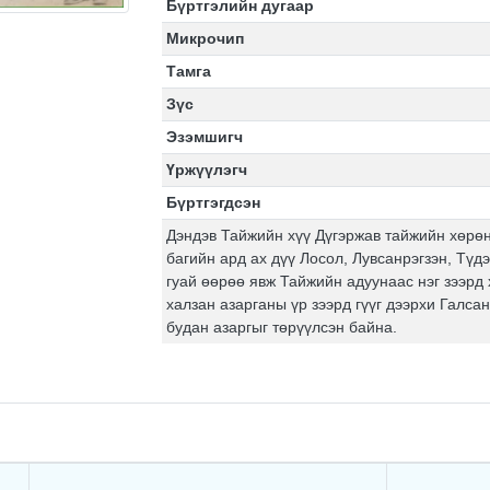
Бүртгэлийн дугаар
Микрочип
Тамга
Зүс
Эзэмшигч
Үржүүлэгч
Бүртгэгдсэн
Дэндэв Тайжийн хүү Дүгэржав тайжийн хөрөн
багийн ард ах дүү Лосол, Лувсанрэгзэн, Түд
гуай өөрөө явж Тайжийн адуунаас нэг зээрд 
халзан азарганы үр зээрд гүүг дээрхи Галса
будан азаргыг төрүүлсэн байна.