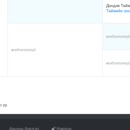
Дэндэв Тай
Тайжийн зэ
мэдээлэлгү
мэдээлэлгүй
мэдээлэлгү
 уу.
Адууны бүртгэл
Нэвтрэх