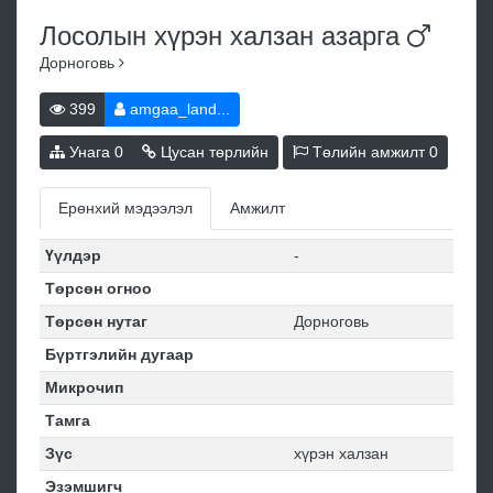
Лосолын хүрэн халзан
азарга
Дорноговь
399
amgaa_land...
Унага
0
Цусан төрлийн
Төлийн амжилт
0
Ерөнхий мэдээлэл
Амжилт
Үүлдэр
-
Төрсөн огноо
Төрсөн нутаг
Дорноговь
Бүртгэлийн дугаар
Микрочип
Тамга
Зүс
хүрэн халзан
Эзэмшигч