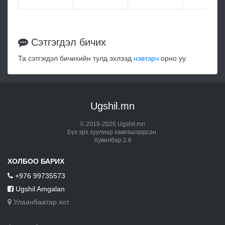
Сэтгэгдэл бичих
Та сэтгэгдэл бичихийн тулд эхлээд
нэвтэрч
орно уу.
Ugshil.mn
© 2018-2026 Ugshil.mn
Бүх эрх хуулиар хамгаалагдсан.
Хувилбар 2.6
ХОЛБОО БАРИХ
+976 99735573
Ugshil Amgalan
Улаанбаатар хот