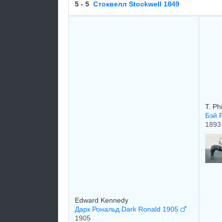
5 - 5
Стоквелл Stockwell 1849
T. Phi
Бэй 
1893
Edward Kennedy
Дарк Рональд Dark Ronald 1905
1905