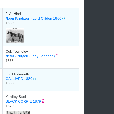
J. A. Hind
Лорд Клифден (Lord Clifden 1860
1860
Col. Towneley
Депи Лэнгден (Lady Langden)
1868
Lord Falmouth
GALLIARD 1880
1880
Yardley Stud
BLACK CORRIE 1879
1879