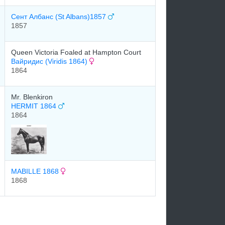
Сент Албанс (St Albans)1857
1857
Queen Victoria Foaled at Hampton Court
Вайридис (Viridis 1864)
1864
Mr. Blenkiron
HERMIT 1864
1864
MABILLE 1868
1868