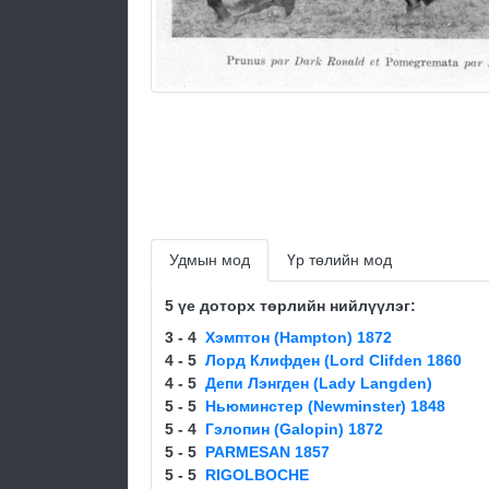
Удмын мод
Үр төлийн мод
5 үе доторх төрлийн нийлүүлэг:
3 - 4
Хэмптон (Hampton) 1872
4 - 5
Лорд Клифден (Lord Clifden 1860
4 - 5
Депи Лэнгден (Lady Langden)
5 - 5
Ньюминстер (Newminster) 1848
5 - 4
Гэлопин (Galopin) 1872
5 - 5
PARMESAN 1857
5 - 5
RIGOLBOCHE