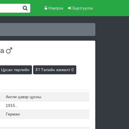
Нэвтрэх
Бүртгүүлэх
га
Цусан төрлийн
Төлийн амжилт
0
Англи цэвэр цусны
1915..
Герман