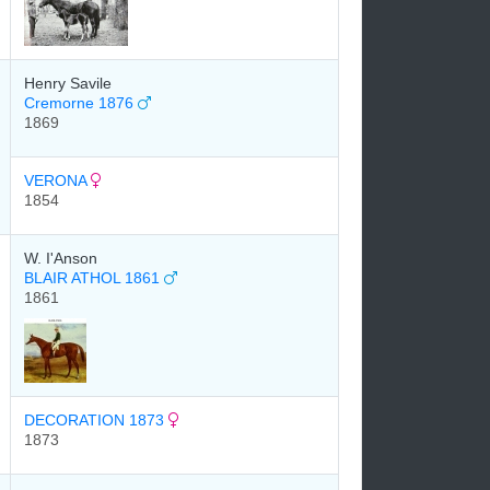
Henry Savile
Cremorne 1876
1869
VERONA
1854
W. I'Anson
BLAIR ATHOL 1861
1861
DECORATION 1873
1873