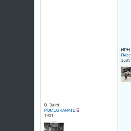
HRH 
Перс
1893
D. Baird
POMEGRANATE
1901