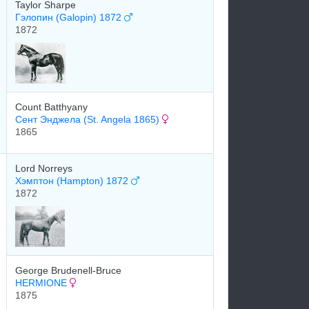
Taylor Sharpe
Гэлопин (Galopin) 1872
1872
Count Batthyany
Сент Энджела (St. Angela 1865)
1865
Lord Norreys
Хэмптон (Hampton) 1872
1872
George Brudenell-Bruce
HERMIONE
1875