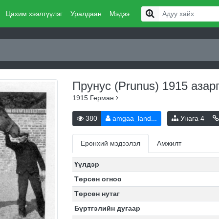
Цахим хээлтүүлэг
Уралдаан
Мэдээ
Прунус (Prunus) 1915
азар
1915
Герман
380
amgaa_land...
Унага
4
Ерөнхий мэдээлэл
Амжилт
Үүлдэр
Төрсөн огноо
Төрсөн нутаг
Бүртгэлийн дугаар