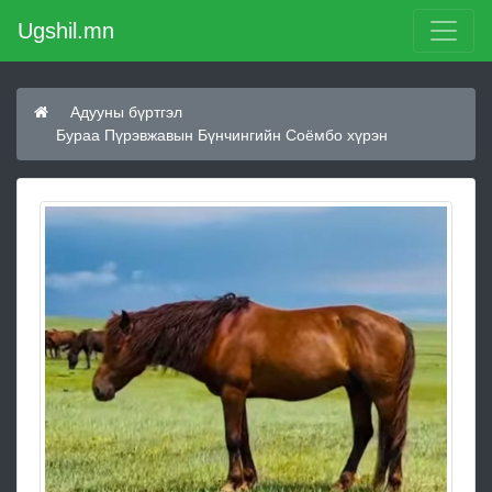
Ugshil.mn
Адууны бүртгэл
Бураа Пүрэвжавын Бүнчингийн Соёмбо хүрэн