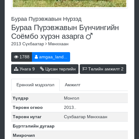
Бураа Пүрэвжавын Нүрзэд
Бураа Пүрэвжавын Бүнчингийн
Соёмбо хүрэн
азарга
2013
Сүхбаатар
Мөнххаан
1788
amgaa_land...
Унага
9
Цусан төрлийн
Төлийн амжилт
2
Ерөнхий мэдээлэл
Амжилт
Үүлдэр
Монгол
Төрсөн огноо
2013..
Төрсөн нутаг
Сүхбаатар Мөнххаан
Бүртгэлийн дугаар
Микрочип