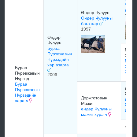
Чулуу
өвгөн
Өндөр Чулуун
1988
Өндөр Чулууны
бага хар
1997
Өндөр
Чулуун
Бураа
Бандь
Пүрэвжавын
Хасэр
Нүрзэдийн
Бандь
хар азарга
Хасэр
Бураа
Хара
Пүрэвжавын
2006
Нүрзэд
Бураа
Даржа
Пүрэвжавын
Очирх
Нүрзэдийн
Доржготовын
Даржа
харагч
Мажиг
Очирх
өндөр Чулууны
зээрд
мажиг хүрэгч
мэдээ