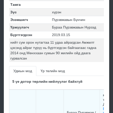
Тамга
Зүс
хүрэн
Эзэмшигч
Пүрэвжавын Бүнчин
Үржүүлэгч
Бураа Пүрэвжавын Нүрзэд
Бүртгэгдсэн
2019.03.15
нийт сум орон нутагтаа 11 удаа айрагдсан Амжилт
цэсэнд айраг түрүү нь бүртгэгдсэн байгаагаас гадна
2014 онд Мөнххаан сумын 90 жилийн ойд даага
гурвалсан
Удмын мод
Үр төлийн мод
5 үе дотор төрлийн нийлүүлэг байхгүй
мори
толго
Дугар
Бураа
Бураа Пүрэвжав /