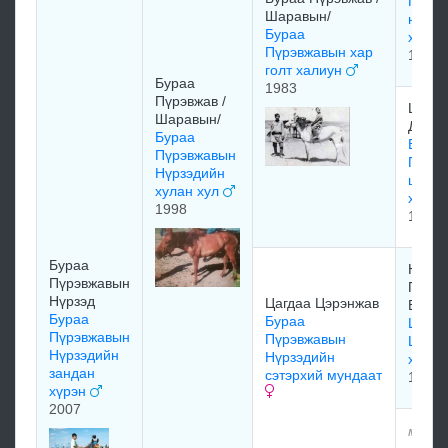
Пүрэ
Шаравын/
наран
Бураа
хонго
Пүрэвжавын хар
1975
голт халиун
Бураа
1983
Пүрэвжав /
Шонх
Шаравын/
Дугар
Бураа
Бураа
Пүрэвжавын
Пүрэ
Нүрзэдийн
шонх
хулан хул
халиу
1998
1970
Бураа
Насан
Пүрэвжавын
Пүрвэ
Нүрзэд
Цагдаа Цэрэнжав
Ембү
Бураа
Бураа
Цагда
Пүрэвжавын
Пүрэвжавын
Цэрэ
Нүрзэдийн
Нүрзэдийн
хүрэ
зандан
сэтэрхий мундаат
1970
хүрэн
2007
мэдээ