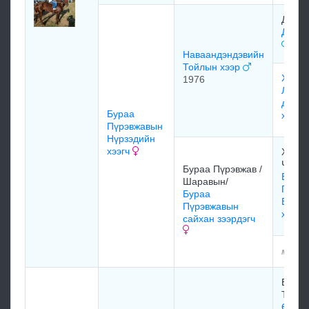
Дүүдэ
Дүүдэ
Наваандэндэвийн
Тойлын хээр
Хоро
1976
Ломб
дэлдэ
Бураа
хараг
Пүрэвжавын
Нүрзэдийн
хээгч
Халт
Чойн
Бураа Пүрэвжав /
Бураа
Шаравын/
Пүрэ
Бураа
Бэлэв
Пүрэвжавын
хүрэ
сайхан зээрдэгч
мэдээ
Банза
Түвши
Өндө