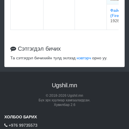
Файертоп
(Firetop)
1928
Сэтгэгдэл бичих
Та сэтгэгдэл бичихийн тулд эхлээд
нэвтэрч
орно уу.
Ugshil.mn
© 2018-2026 Ugshil.mn
Бүх эрх хуулиар хамгаалагдсан.
Хувилбар 2.6
ХОЛБОО БАРИХ
+976 99735573