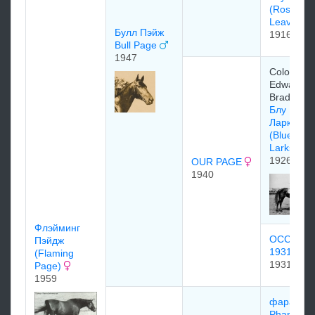
(Rose
Leaves)
Булл Пэйж
1916
Bull Page
1947
Colonel
Edward R
Bradley
Блу
Ларкспур
(Blue
Larkspur)
1926
OUR PAGE
1940
Флэйминг
OCCULT
Пэйдж
1931
(Flaming
1931
Page)
1959
фарамон
Pharamo