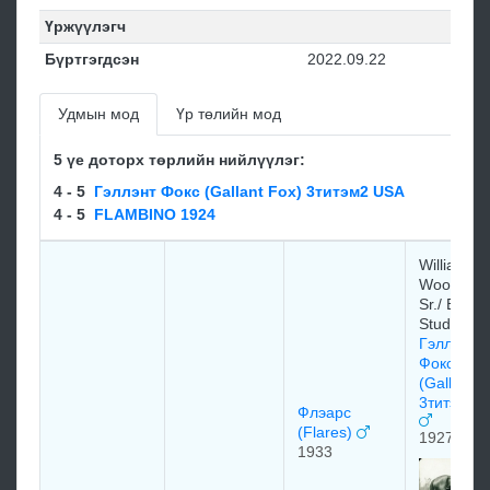
Үржүүлэгч
Бүртгэгдсэн
2022.09.22
Удмын мод
Үр төлийн мод
5 үе доторх төрлийн нийлүүлэг:
4 - 5
Гэллэнт Фокс (Gallant Fox) 3титэм2 USA
4 - 5
FLAMBINO 1924
William
Woodwar
Sr./ Belair
Stud
Гэллэнт
Фокс
(Gallant F
3титэм2 
Флэарс
(Flares)
1927
1933