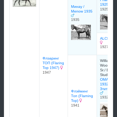
1925
Минау /
1925
Menow 1935
1935
ALCIBIAD
1927
Флэаринг
William
ТОП (Flaring
Woodwar
Top 1947)
Sr./ Belair
1947
Stud
OMAHA
1932
3титэм3 
Флэйминг
Топ (Flaming
1932
Top)
1941