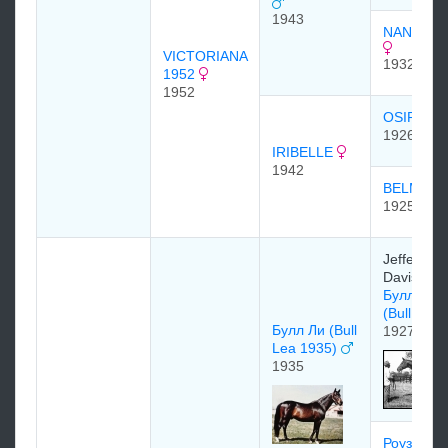
1943
NANDI 19
VICTORIANA
1932
1952
1952
OSIRIS
1926
IRIBELLE
1942
BELMON
1925
Jefferson
Davis Co
Булл Дог
(Bull Dog
Булл Ли (Bull
1927
Lea 1935)
1935
Роуз Ливс