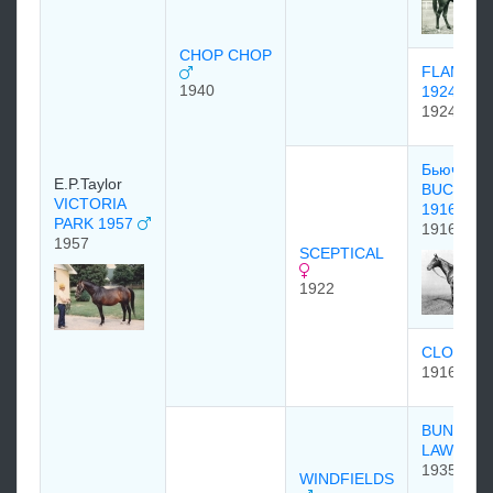
CHOP CHOP
FLAMBIN
1940
1924
1924
Бьючан
E.P.Taylor
BUCHAN
VICTORIA
1916
PARK 1957
1916
1957
SCEPTICAL
1922
CLODAG
1916
BUNTY
LAWLES
1935
WINDFIELDS