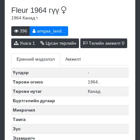
Fleur 1964
гүү
1964
Канад
396
amgaa_land...
Унага
1
Цусан төрлийн
Төлийн амжилт
0
Ерөнхий мэдээлэл
Амжилт
Үүлдэр
-
Төрсөн огноо
1964..
Төрсөн нутаг
Канад
Бүртгэлийн дугаар
Микрочип
Тамга
Зүс
Эзэмшигч