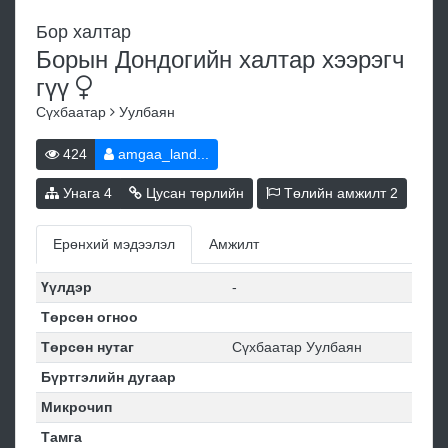
Бор халтар
Борын Дондогийн халтар хээрэгч
гүү
Сүхбаатар
Уулбаян
424
amgaa_land...
Унага
4
Цусан төрлийн
Төлийн амжилт
2
Ерөнхий мэдээлэл
Амжилт
Үүлдэр
-
Төрсөн огноо
Төрсөн нутаг
Сүхбаатар Уулбаян
Бүртгэлийн дугаар
Микрочип
Тамга