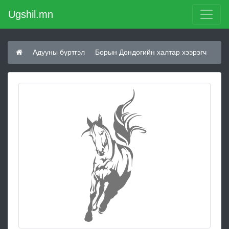
Ugshil.mn
Адууны бүртгэл
Борын Дондогийн халтар хээрэгч