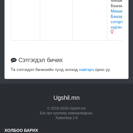
Мишигийн
Баазар
Мишигийн
Баазарын
сэтэртэй
хүрэн халз
Сэтгэгдэл бичих
Та сэтгэгдэл бичихийн тулд эхлээд
нэвтэрч
орно уу.
Ugshil.mn
© 2018-2026 Ugshil.mn
Бүх эрх хуулиар хамгаалагдсан.
Хувилбар 2.6
ХОЛБОО БАРИХ