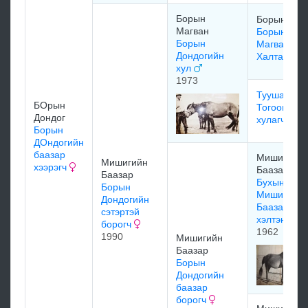
Борын
Борын Маг
Магван
Борын
Борын
Магваны
Дондогийн
Халтар
хул
1973
Туушаа
БОрын
Тогоонхүүг
Дондог
хулагч
Борын
ДОндогийн
баазар
Мишигийн
Мишигийн
хээрэгч
Баазар
Баазар
Бухын
Борын
Мишигийн
Дондогийн
Баазарын
сэтэртэй
хэлтэн
борогч
1962
1990
Мишигийн
Баазар
Борын
Дондогийн
баазар
борогч