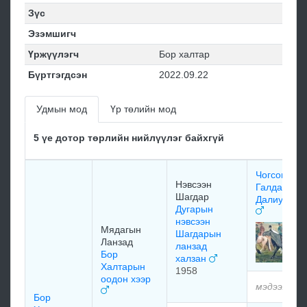
Зүс
Эзэмшигч
Үржүүлэгч
Бор халтар
Бүртгэгдсэн
2022.09.22
Удмын мод
Үр төлийн мод
5 үе дотор төрлийн нийлүүлэг байхгүй
Чогсомын
Нэвсээн
Галдангий
Шагдар
Далиу Ног
Дугарын
нэвсээн
Мядагын
Шагдарын
Ланзад
ланзад
Бор
халзан
Халтарын
1958
оодон хээр
мэдээлэлг
Бор