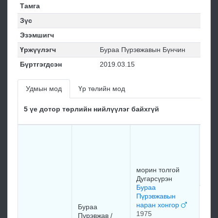
Тамга
Зүс
Эзэмшигч
Үржүүлэгч
Бураа Пүрэвжавын Бүнчин
Бүртгэгдсэн
2019.03.15
Удмын мод
Үр төлийн мод
5 үе дотор төрлийн нийлүүлэг байхгүй
Баа
Дор
Ган
дэл
морин толгой
196
Дугарсүрэн
Бураа
Пүрэвжавын
Уур
наран хонгор
Ман
Бураа
1975
мор
Пүрэвжав /