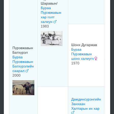
Дуг
Шаравын/
бос
Бураа
хон
Пүрэвжавын
197
хар голт
халиун
1983
бөг
Сан
Цэн
Жам
Шонх Дугаржав
Пүрэвжавын
шон
Бураа
Батхүрэл
Пүрэвжавын
Бураа
шонх халиугч
Пүрэвжавын
1970
Шон
Батхүрэлийн
Шо
саарал
Дуг
2000
хал
хуу
Бат
Дамдинсүрэнгийн
Ха
Занхаан
Халтарын их хар