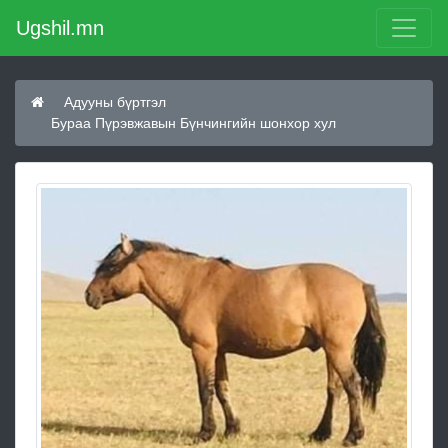
Ugshil.mn
Адууны бүртгэл
Бураа Пүрэвжавын Бүнчингийн шонхор хул