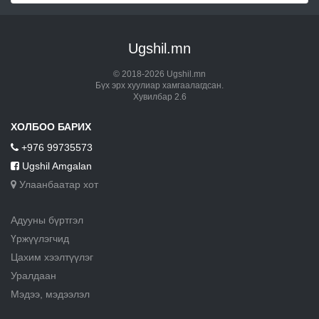
Ugshil.mn
© 2018-2026 Ugshil.mn
Бүх эрх хуулиар хамгаалагдсан.
Хувилбар 2.6
ХОЛБОО БАРИХ
+976 99735573
Ugshil Amgalan
Улаанбаатар хот
Адууны бүртгэл
Үржүүлэгчид
Цахим хээлтүүлэг
Уралдаан
Мэдээ, мэдээлэл