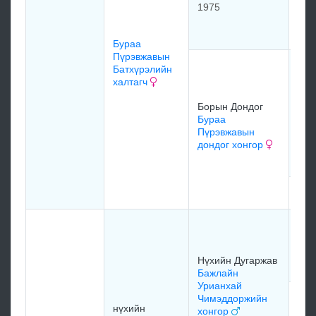
буг
1975
Дуг
хар
Бураа
Пүрэвжавын
Бор
Батхүрэлийн
Бор
халтагч
Дон
Борын Дондог
197
Бураа
Пүрэвжавын
дондог хонгор
мэд
Нүх
Дуг
Дал
Нүхийн Дугаржав
Бажлайн
Урианхай
Нүх
Чимэддоржийн
нүхийн
Дуг
хонгор