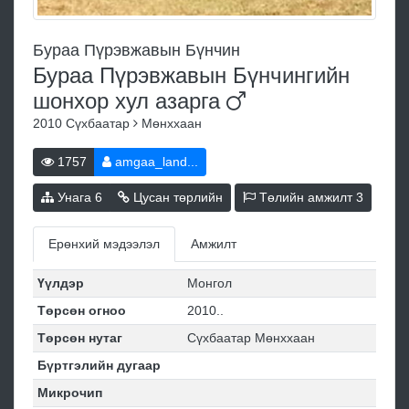
Бураа Пүрэвжавын Бүнчин
Бураа Пүрэвжавын Бүнчингийн
шонхор хул
азарга
2010
Сүхбаатар
Мөнххаан
1757
amgaa_land...
Унага
6
Цусан төрлийн
Төлийн амжилт
3
Ерөнхий мэдээлэл
Амжилт
Үүлдэр
Монгол
Төрсөн огноо
2010..
Төрсөн нутаг
Сүхбаатар Мөнххаан
Бүртгэлийн дугаар
Микрочип