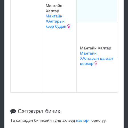
ХАл
Мантайн
хэл
Халтар
Мантайн
ХАлтарын
хээр будан
Ман
Хал
Ман
Хал
Мантайн Халтар
бо
Мантайн
ХАлтарын цагаан
цоохор
цаг
Ман
Хал
шаг
Сэтгэгдэл бичих
Та сэтгэгдэл бичихийн тулд эхлээд
нэвтэрч
орно уу.