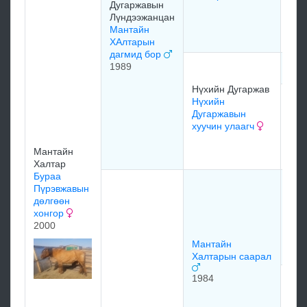
Дугаржавын
Нүх
Лүндээжанцан
Дуг
Мантайн
хар
ХАлтарын
дагмид бор
1989
мэд
Нүхийн Дугаржав
Нүх
Нүхийн
Дуг
Дугаржавын
Нүх
хуучин улаагч
Дуг
бор
Мантайн
Халтар
Бураа
Ман
Пүрэвжавын
Хал
дөлгөөн
Ман
хонгор
ХАл
2000
яга
Мантайн
Халтарын саарал
1984
Ман
Хал
Ман